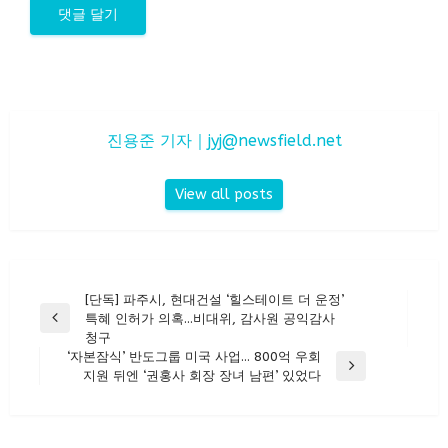
진용준 기자｜
jyj@newsfield.net
View all posts
글
[단독] 파주시, 현대건설 ‘힐스테이트 더 운정’
특혜 인허가 의혹…비대위, 감사원 공익감사
탐
Previous
청구
Post
색
‘자본잠식’ 반도그룹 미국 사업… 800억 우회
Next
지원 뒤엔 ‘권홍사 회장 장녀 남편’ 있었다
Post