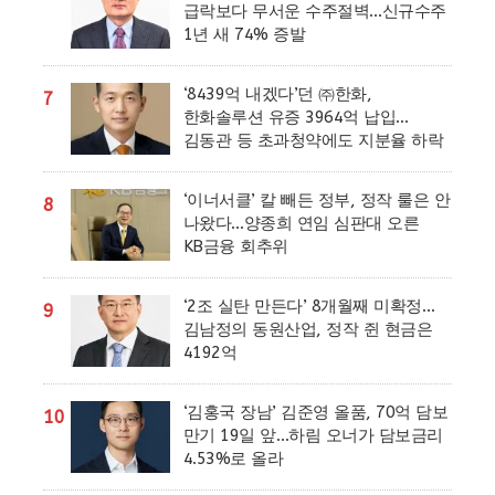
급락보다 무서운 수주절벽…신규수주
1년 새 74% 증발
‘8439억 내겠다’던 ㈜한화,
7
한화솔루션 유증 3964억 납입…
김동관 등 초과청약에도 지분율 하락
‘이너서클’ 칼 빼든 정부, 정작 룰은 안
8
나왔다…양종희 연임 심판대 오른
KB금융 회추위
‘2조 실탄 만든다’ 8개월째 미확정…
9
김남정의 동원산업, 정작 쥔 현금은
4192억
‘김홍국 장남’ 김준영 올품, 70억 담보
10
만기 19일 앞…하림 오너가 담보금리
4.53%로 올라