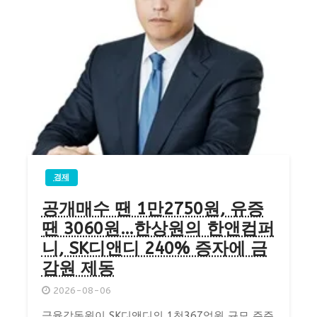
경제
공개매수 땐 1만2750원, 유증
땐 3060원…한상원의 한앤컴퍼
니, SK디앤디 240% 증자에 금
감원 제동
2026-08-06
금융감독원이 SK디앤디의 1천367억원 규모 주주