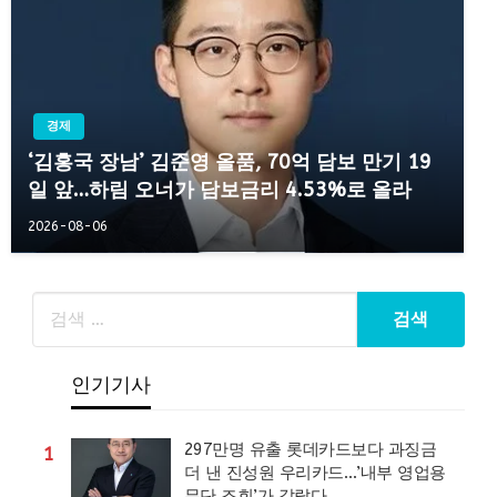
경제
‘김홍국 장남’ 김준영 올품, 70억 담보 만기 19
일 앞…하림 오너가 담보금리 4.53%로 올라
2026-08-06
인기기사
297만명 유출 롯데카드보다 과징금
1
더 낸 진성원 우리카드…’내부 영업용
무단 조회’가 갈랐다