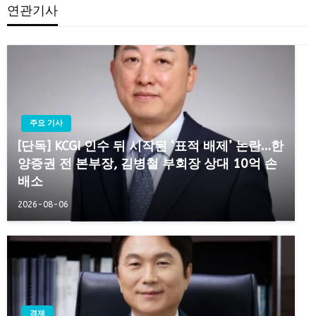
연관기사
주요 기사
[단독] KCGI 인수 뒤 시작된 ‘표적 배제’ 논란…한
양증권 전 본부장, 김병철 부회장 상대 10억 손
배소
2026-08-06
경제