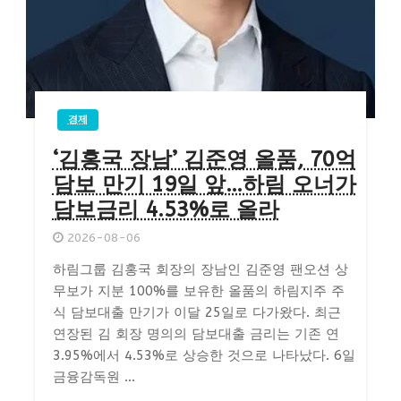
경제
‘김홍국 장남’ 김준영 올품, 70억
담보 만기 19일 앞…하림 오너가
담보금리 4.53%로 올라
2026-08-06
하림그룹 김홍국 회장의 장남인 김준영 팬오션 상
무보가 지분 100%를 보유한 올품의 하림지주 주
식 담보대출 만기가 이달 25일로 다가왔다. 최근
연장된 김 회장 명의의 담보대출 금리는 기존 연
3.95%에서 4.53%로 상승한 것으로 나타났다. 6일
금융감독원 ...