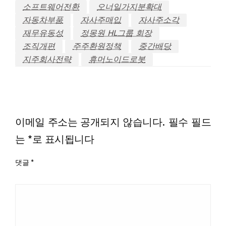
소프트웨어전환
오너일가지분확대
자동차부품
자사주매입
자사주소각
재무유동성
정몽원 HL그룹 회장
조직개편
주주환원정책
중간배당
지주회사전략
휴머노이드로봇
LEAVE A RESPONSE
이메일 주소는 공개되지 않습니다.
필수 필드
는
*
로 표시됩니다
댓글
*