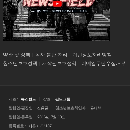
약관 및 정책
|
독자 불만 처리
|
개인정보처리방침
|
청소년보호정책
|
저작권보호정책
|
이메일무단수집거부
제호 :
뉴스필드
|
상호 :
필드그룹
발행인·편집인 :
진용준
|
청소년보호책임자 :
윤대부
발행일·등록일 :
2016년 7월 13일
등록번호 :
서울 아04107