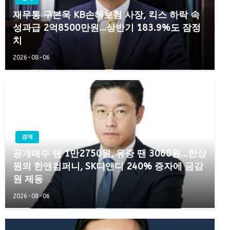
재무통 구본욱 KB손해보험 사장, 킥스 하락 속
성과급 2억8500만원…상반기 183.9%도 잠정
치
2026-08-06
경제
공개매수 땐 1만2750원, 유증 땐 3060원…한상
원의 한앤컴퍼니, SK디앤디 240% 증자에 금감
원 제동
2026-08-06