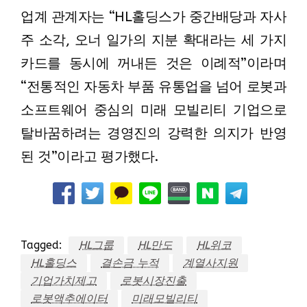
업계 관계자는 “HL홀딩스가 중간배당과 자사
주 소각, 오너 일가의 지분 확대라는 세 가지
카드를 동시에 꺼내든 것은 이례적”이라며
“전통적인 자동차 부품 유통업을 넘어 로봇과
소프트웨어 중심의 미래 모빌리티 기업으로
탈바꿈하려는 경영진의 강력한 의지가 반영
된 것”이라고 평가했다.
Tagged:
HL그룹
HL만도
HL위코
HL홀딩스
결손금 누적
계열사지원
기업가치제고
로봇시장진출
로봇액추에이터
미래모빌리티