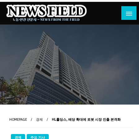
Skip
to
content
노동·인권 전문지
뉴스필드
HOMEPAGE
경제
HL홀딩스, 배당 확대에 로봇 시장 진출 본격화
경제
주요 기사