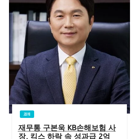
경제
재무통 구본욱 KB손해보험 사
장, 킥스 하락 속 성과급 2억