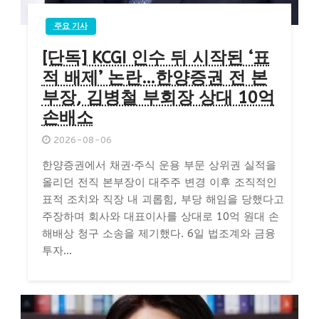
주요 기사
[단독] KCGI 인수 뒤 시작된 ‘표
적 배제’ 논란…한양증권 전 본
부장, 김병철 부회장 상대 10억
손배소
2026-08-06
한양증권에서 채권·주식 운용 부문 상위권 실적을
올리던 전직 본부장이 대주주 변경 이후 조직적인
표적 조치와 직장 내 괴롭힘, 부당 해임을 당했다고
주장하며 회사와 대표이사를 상대로 10억 원대 손
해배상 청구 소송을 제기했다. 6일 법조계와 금융
투자...