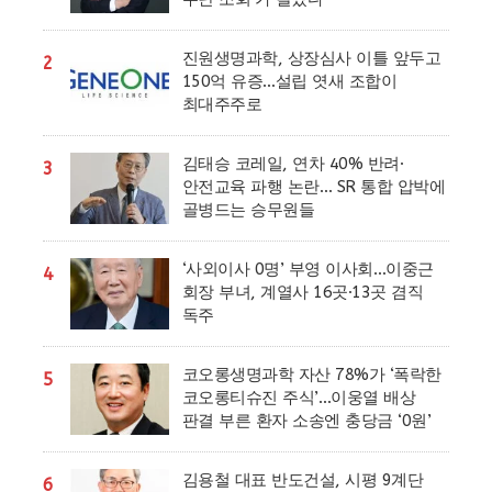
진원생명과학, 상장심사 이틀 앞두고
2
150억 유증…설립 엿새 조합이
최대주주로
김태승 코레일, 연차 40% 반려·
3
안전교육 파행 논란… SR 통합 압박에
골병드는 승무원들
‘사외이사 0명’ 부영 이사회…이중근
4
회장 부녀, 계열사 16곳·13곳 겸직
독주
코오롱생명과학 자산 78%가 ‘폭락한
5
코오롱티슈진 주식’…이웅열 배상
판결 부른 환자 소송엔 충당금 ‘0원’
김용철 대표 반도건설, 시평 9계단
6