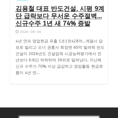
김용철 대표 반도건설, 시평 9계
단 급락보다 무서운 수주절벽…
신규수주 1년 새 74% 증발
2026-08-06
4년 연속 영업현금 유출 1조1천428억…계열사 담
보로 빌리고 오너 권홍사 회장엔 60억 빌려줘 반도
건설이 2026년도 건설업체 시공능력평가에서 전
년보다 9계단 하락하며 39위로 밀려났다. 지난해
신규 수주가 70% 이상 급감하고 영업활동 현금흐
름이 4년 연...