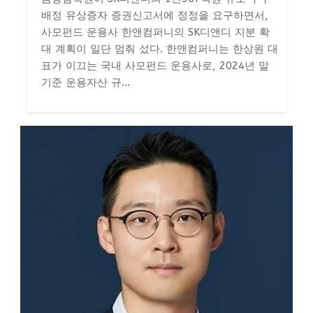
배정 유상증자 증권신고서에 정정을 요구하면서,
사모펀드 운용사 한앤컴퍼니의 SK디앤디 지분 확
대 계획이 일단 멈춰 섰다. 한앤컴퍼니는 한상원 대
표가 이끄는 국내 사모펀드 운용사로, 2024년 말
기준 운용자산 규...