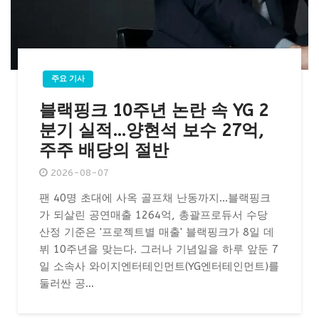
주요 기사
블랙핑크 10주년 논란 속 YG 2
분기 실적…양현석 보수 27억,
주주 배당의 절반
2026-08-07
팬 40명 초대에 사옥 골프채 난동까지…블랙핑크
가 되살린 공연매출 1264억, 총괄프로듀서 수당
산정 기준은 '프로젝트별 매출' 블랙핑크가 8일 데
뷔 10주년을 맞는다. 그러나 기념일을 하루 앞둔 7
일 소속사 와이지엔터테인먼트(YG엔터테인먼트)를
둘러싼 공...