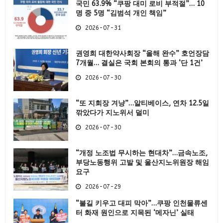
국민 63.9% “쿠팡 대미 로비 부적절”… 10
명 중 5명 “김범석 개인 책임”
2026-07-31
권영희 대한약사회장 “올해 완수” 호언장담
7개월… 결실은 국회 본회의 통과 ‘단 1건’
2026-07-30
“또 지회장 겨냥”…알티베이스, 연차 12.5일
깎았다가 지노위서 덜미
2026-07-30
“개정 노조법 무시하는 현대차”…금속노조,
부당노동행위 고발 및 울산지노위원장 해임
요구
2026-07-29
“불길 키우고 대피 막아”…쿠팡 인천물류센
터 화재 원인으로 지목된 ‘메자닌’ 실태