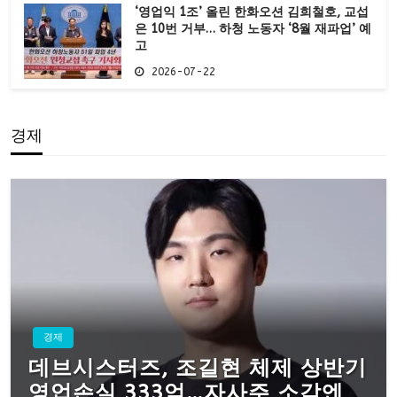
‘영업익 1조’ 올린 한화오션 김희철호, 교섭
은 10번 거부… 하청 노동자 ‘8월 재파업’ 예
고
2026-07-22
경제
경제
데브시스터즈, 조길현 체제 상반기
영업손실 333억…자사주 소각엔