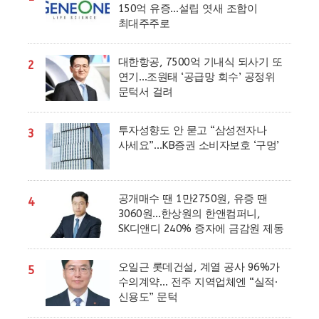
150억 유증…설립 엿새 조합이
최대주주로
대한항공, 7500억 기내식 되사기 또
2
연기…조원태 ‘공급망 회수’ 공정위
문턱서 걸려
투자성향도 안 묻고 “삼성전자나
3
사세요”…KB증권 소비자보호 ‘구멍’
공개매수 땐 1만2750원, 유증 땐
4
3060원…한상원의 한앤컴퍼니,
SK디앤디 240% 증자에 금감원 제동
오일근 롯데건설, 계열 공사 96%가
5
수의계약… 전주 지역업체엔 “실적·
신용도” 문턱