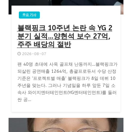
주요 기사
블랙핑크 10주년 논란 속 YG 2
분기 실적…양현석 보수 27억,
주주 배당의 절반
2026-08-07
팬 40명 초대에 사옥 골프채 난동까지…블랙핑크가
되살린 공연매출 1264억, 총괄프로듀서 수당 산정
기준은 '프로젝트별 매출' 블랙핑크가 8일 데뷔 10
주년을 맞는다. 그러나 기념일을 하루 앞둔 7일 소
속사 와이지엔터테인먼트(YG엔터테인먼트)를 둘러
싼 공...