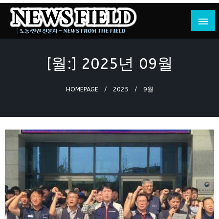
Skip
to
content
노동·인권 전문지
뉴스필드
[월:]
2025년 09월
HOMEPAGE
2025
9월