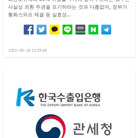
사실상 외환 주권을 포기하라는 것과 다름없어, 정부가
통화스와프 체결 등 실효성…
Posted
2025-09-28 23:59:48
on