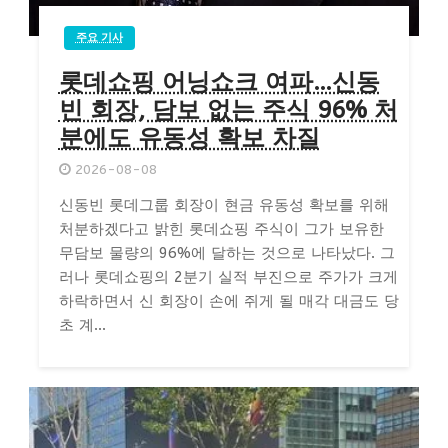
주요 기사
롯데쇼핑 어닝쇼크 여파…신동
빈 회장, 담보 없는 주식 96% 처
분에도 유동성 확보 차질
2026-08-08
신동빈 롯데그룹 회장이 현금 유동성 확보를 위해
처분하겠다고 밝힌 롯데쇼핑 주식이 그가 보유한
무담보 물량의 96%에 달하는 것으로 나타났다. 그
러나 롯데쇼핑의 2분기 실적 부진으로 주가가 크게
하락하면서 신 회장이 손에 쥐게 될 매각 대금도 당
초 계...