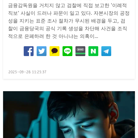
금융감독원을 거치지 않고 검찰에 직접 보고한 ‘이례적
직보’ 사실이 드러나 파문이 일고 있다. 자본시장의 공정
성을 지키는 표준 조사 절차가 무시된 배경을 두고, 검
찰이 금융당국의 공식 기록 생성을 차단해 사건을 조직
적으로 은폐하려 한 것 아니냐는 의혹이…
Posted
2025-09-28 11:25:37
on