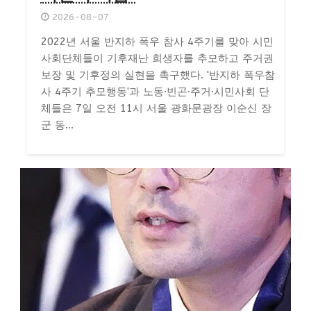
2026-08-07
2022년 서울 반지하 폭우 참사 4주기를 맞아 시민
사회단체들이 기후재난 희생자를 추모하고 주거권
보장 및 기후정의 실현을 촉구했다. '반지하 폭우참
사 4주기 추모행동'과 노동·빈곤·주거·시민사회 단
체들은 7일 오전 11시 서울 광화문광장 이순신 장
군 동...