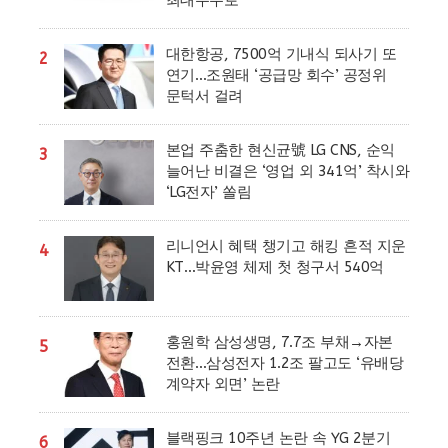
최대주주로
대한항공, 7500억 기내식 되사기 또
2
연기…조원태 ‘공급망 회수’ 공정위
문턱서 걸려
본업 주춤한 현신균號 LG CNS, 순익
3
늘어난 비결은 ‘영업 외 341억’ 착시와
‘LG전자’ 쏠림
리니언시 혜택 챙기고 해킹 흔적 지운
4
KT…박윤영 체제 첫 청구서 540억
홍원학 삼성생명, 7.7조 부채→자본
5
전환…삼성전자 1.2조 팔고도 ‘유배당
계약자 외면’ 논란
블랙핑크 10주년 논란 속 YG 2분기
6