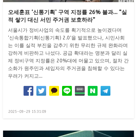
오세훈표 ‘신통기획’ 구역 지정률 26% 불과… “실
적 쌓기 대신 서민 주거권 보호하라”
서울시가 정비사업의 속도를 획기적으로 높이겠다며
‘신속통합기획(신통기획) 2.0’을 발표했으나, 시민사회
는 이를 실적 부진을 감추기 위한 무리한 규제 완화라며
강하게 비판하고 나섰다. 공급 확대라는 명분과 달리 실
제 정비구역 지정률은 20%대에 머물고 있으며, 절차 간
소화가 원주민과 세입자의 주거권을 침해할 수 있다는
우려가 커지고…
Posted
2025-09-29 15:31:09
on