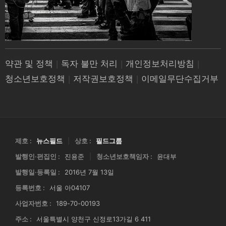
약관 및 정책
|
독자 불만 처리
|
개인정보처리방침
|
청소년보호정책
|
저작권보호정책
|
이메일무단수집거부
제호 :
뉴스필드
|
상호 :
필드그룹
발행인·편집인 :
진용준
|
청소년보호책임자 :
윤대부
발행일·등록일 :
2016년 7월 13일
등록번호 :
서울 아04107
사업자번호 :
189-70-00193
주소 :
서울특별시 양천구 신정로13가길 6 411