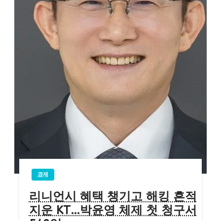
경제
리니언시 혜택 챙기고 해킹 흔적
지운 KT…박윤영 체제 첫 청구서