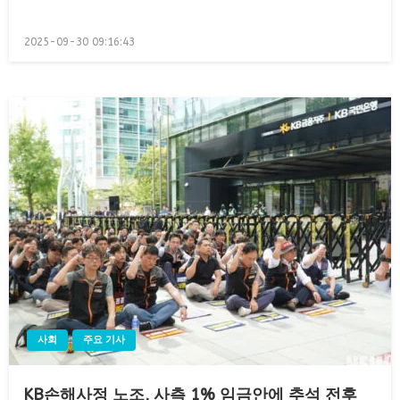
Posted
2025-09-30 09:16:43
on
사회
주요 기사
KB손해사정 노조, 사측 1% 임금안에 추석 전후