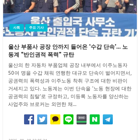
사회
주요 기사
울산 부품사 공장 안까지 들어온 ‘수갑 단속’… 노
동계 “반인권적 폭력” 규탄
울산의 한 자동차 부품업체 공장 내부에서 이주노동자
50여 명을 수갑 채워 연행한 대규모 단속이 벌어지면서,
공권력의 폭력성과 이주노동 착취 구조에 대한 비판이
거세지고 있다. 노동계는 이번 단속을 ‘노동 현장에 대한
공권력의 침탈’로 규정하고, 미등록 노동자를 양산하는
사업주와 브로커는 외면한 채…
Posted