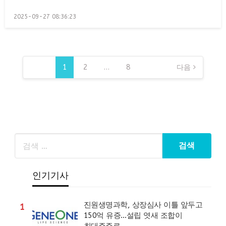
Posted
2025-09-27 08:36:23
on
글
페
1
2
…
8
다음
이
지
매
김
인기기사
진원생명과학, 상장심사 이틀 앞두고
1
150억 유증…설립 엿새 조합이