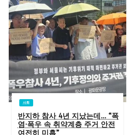
사회
반지하 참사 4년 지났는데… “폭
염·폭우 속 취약계층 주거 안전
여전히 미흡”