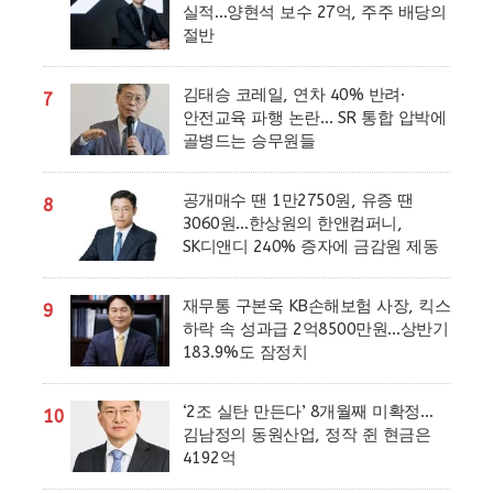
실적…양현석 보수 27억, 주주 배당의
절반
김태승 코레일, 연차 40% 반려·
7
안전교육 파행 논란… SR 통합 압박에
골병드는 승무원들
공개매수 땐 1만2750원, 유증 땐
8
3060원…한상원의 한앤컴퍼니,
SK디앤디 240% 증자에 금감원 제동
재무통 구본욱 KB손해보험 사장, 킥스
9
하락 속 성과급 2억8500만원…상반기
183.9%도 잠정치
‘2조 실탄 만든다’ 8개월째 미확정…
10
김남정의 동원산업, 정작 쥔 현금은
4192억