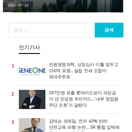
2026-07-22
인기기사
진원생명과학, 상장심사 이틀 앞두고
1
150억 유증…설립 엿새 조합이
최대주주로
297만명 유출 롯데카드보다 과징금
2
더 낸 진성원 우리카드…’내부 영업용
무단 조회’가 갈랐다
김태승 코레일, 연차 40% 반려·
3
안전교육 파행 논란… SR 통합 압박에