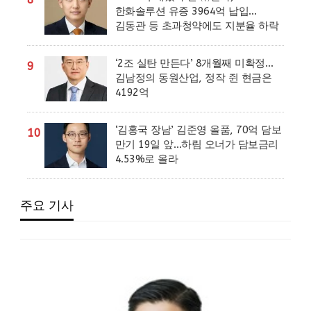
한화솔루션 유증 3964억 납입…
김동관 등 초과청약에도 지분율 하락
‘2조 실탄 만든다’ 8개월째 미확정…
9
김남정의 동원산업, 정작 쥔 현금은
4192억
‘김홍국 장남’ 김준영 올품, 70억 담보
10
만기 19일 앞…하림 오너가 담보금리
4.53%로 올라
주요 기사