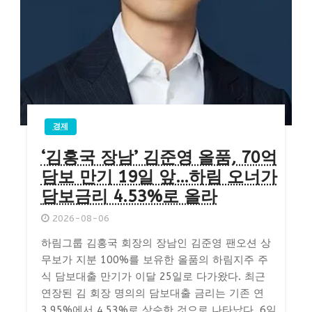
경제
‘김홍국 장남’ 김준영 올품, 70억
담보 만기 19일 앞…하림 오너가
담보금리 4.53%로 올라
2026-08-06
하림그룹 김홍국 회장의 장남인 김준영 팬오션 상
무보가 지분 100%를 보유한 올품의 하림지주 주
식 담보대출 만기가 이달 25일로 다가왔다. 최근
연장된 김 회장 명의의 담보대출 금리는 기존 연
3.95%에서 4.53%로 상승한 것으로 나타났다. 6일