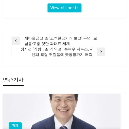
View all posts
글
새마을금고 또 ‘고액현금거래 보고’ 구멍…교
Previous
남동·고흥 잇단 과태료 제재
탐
Post
정지선 ‘리빙 5조’의 역설…승부수 지누스, 4
색
Next
년째 외형 뒷걸음에 美공장까지 매각
Post
연관기사
경제