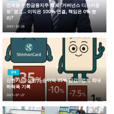
진옥동 신한금융지주 체제 ‘거버넌스 디스카운
트’ 경고… 이익은 100% 연결, 책임은 0% 분
리?
2025-12-26
경제
신한카드, 상반기 순이익 35% 급감…업계 최대
하락폭 기록
2025-07-27