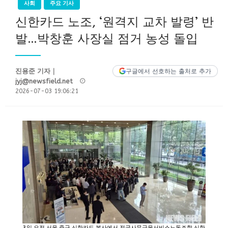
사회
주요 기사
신한카드 노조, ‘원격지 교차 발령’ 반
발…박창훈 사장실 점거 농성 돌입
진용준 기자｜
구글에서 선호하는 출처로 추가
Posted
jyj@newsfield.net
on
2026-07-03 19:06:21
3일 오전 서울 중구 신한카드 본사에서 전국사무금융서비스노동조합 신한