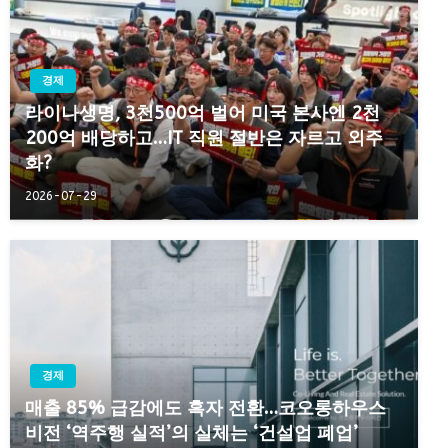
경제
라이나생명, 3천500억 벌어 미국 본사엔 2천
200억 배당하고…IT 직원 절반은 자르고 외주
화?
2026-07-29
경제
매출 85% 급감에도 흑자 전환…코오롱하우스
비전 ‘역주행 실적’의 실체는 ‘건설업 폐업’