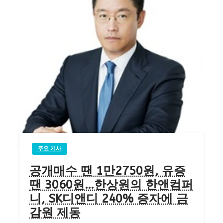
주요 기사
공개매수 땐 1만2750원, 유증
땐 3060원…한상원의 한앤컴퍼
니, SK디앤디 240% 증자에 금
감원 제동