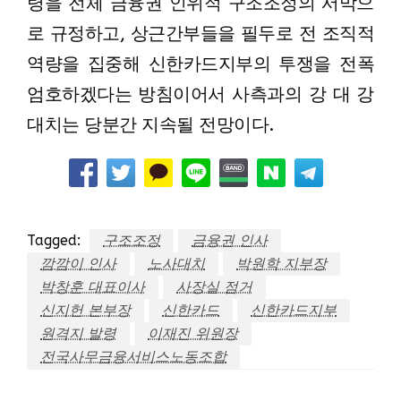
령을 전체 금융권 인위적 구조조정의 서막으
로 규정하고, 상근간부들을 필두로 전 조직적
역량을 집중해 신한카드지부의 투쟁을 전폭
엄호하겠다는 방침이어서 사측과의 강 대 강
대치는 당분간 지속될 전망이다.
Tagged:
구조조정
금융권 인사
깜깜이 인사
노사대치
박원학 지부장
박창훈 대표이사
사장실 점거
신지헌 본부장
신한카드
신한카드지부
원격지 발령
이재진 위원장
전국사무금융서비스노동조합