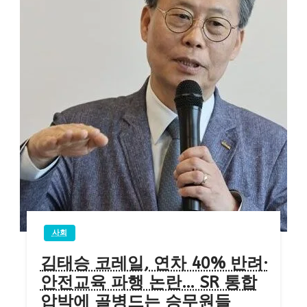
사회
김태승 코레일, 연차 40% 반려·
안전교육 파행 논란… SR 통합
압박에 골병드는 승무원들