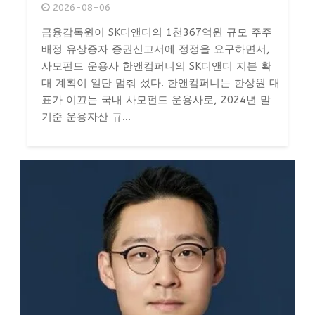
2026-08-06
금융감독원이 SK디앤디의 1천367억원 규모 주주
배정 유상증자 증권신고서에 정정을 요구하면서,
사모펀드 운용사 한앤컴퍼니의 SK디앤디 지분 확
대 계획이 일단 멈춰 섰다. 한앤컴퍼니는 한상원 대
표가 이끄는 국내 사모펀드 운용사로, 2024년 말
기준 운용자산 규...