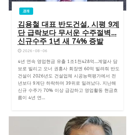
경제
김용철 대표 반도건설, 시평 9계
단 급락보다 무서운 수주절벽…
신규수주 1년 새 74% 증발
2026-08-06
4년 연속 영업현금 유출 1조1천428억…계열사 담
보로 빌리고 오너 권홍사 회장엔 60억 빌려줘 반도
건설이 2026년도 건설업체 시공능력평가에서 전
년보다 9계단 하락하며 39위로 밀려났다. 지난해
신규 수주가 70% 이상 급감하고 영업활동 현금흐
름이 4년 연...