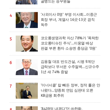
골병드는 승무원들
‘사외이사 0명’ 부영 이사회…이중근
4
회장 부녀, 계열사 16곳·13곳 겸직
독주
코오롱생명과학 자산 78%가 ‘폭락한
5
코오롱티슈진 주식’…이웅열 배상
판결 부른 환자 소송엔 충당금 ‘0원’
김용철 대표 반도건설, 시평 9계단
6
급락보다 무서운 수주절벽…신규수주
1년 새 74% 증발
‘이너서클’ 칼 빼든 정부, 정작 룰은 안
7
나왔다…양종희 연임 심판대 오른
KB금융 회추위
‘8439억 내겠다’던 ㈜한화,
8