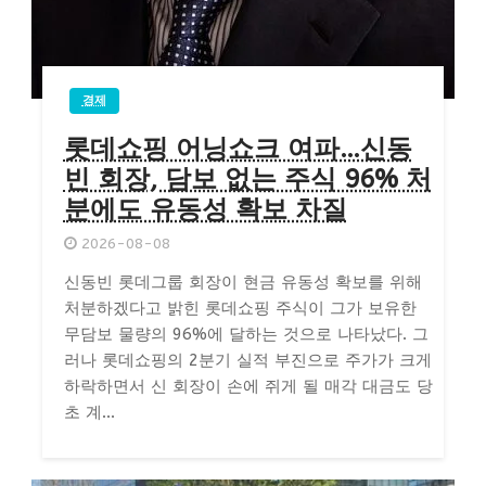
경제
롯데쇼핑 어닝쇼크 여파…신동
빈 회장, 담보 없는 주식 96% 처
분에도 유동성 확보 차질
2026-08-08
신동빈 롯데그룹 회장이 현금 유동성 확보를 위해
처분하겠다고 밝힌 롯데쇼핑 주식이 그가 보유한
무담보 물량의 96%에 달하는 것으로 나타났다. 그
러나 롯데쇼핑의 2분기 실적 부진으로 주가가 크게
하락하면서 신 회장이 손에 쥐게 될 매각 대금도 당
초 계...