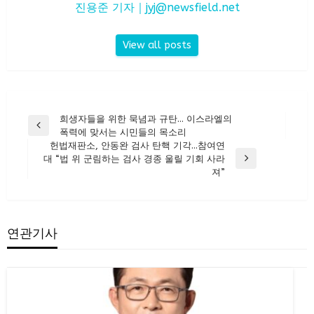
진용준 기자｜
jyj@newsfield.net
View all posts
글
희생자들을 위한 묵념과 규탄… 이스라엘의
Previous
폭력에 맞서는 시민들의 목소리
탐
Post
헌법재판소, 안동완 검사 탄핵 기각…참여연
색
대 “법 위 군림하는 검사 경종 울릴 기회 사라
Next
져”
Post
연관기사