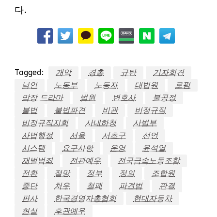
다.
Tagged:
개악
경총
규탄
기자회견
낙인
노동부
노동자
대법원
로펌
막장 드라마
법원
변호사
불공정
불법
불법파견
비관
비정규직
비정규직지회
사내하청
사법부
사법행정
서울
서초구
선언
시스템
요구사항
운영
윤석열
재벌범죄
전관예우
전국금속노동조합
전환
절망
정부
정의
조합원
중단
처우
철폐
파견법
판결
판사
한국경영자총협회
현대자동차
현실
후관예우