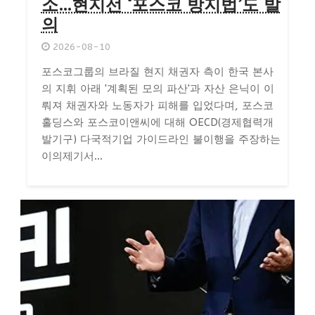
소…현지선 ‘포스코 방지법’도 발
의
2026-08-10
포스코그룹의 브라질 현지 채권자 측이 한국 본사
의 지휘 아래 '계획된 모의 파산'과 자산 은닉이 이
뤄져 채권자와 노동자가 피해를 입었다며, 포스코
홀딩스와 포스코이앤씨에 대해 OECD(경제협력개
발기구) 다국적기업 가이드라인 불이행을 주장하는
이의제기서...