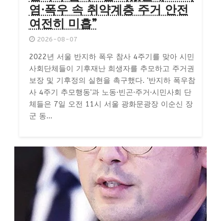
염·폭우 속 취약계층 주거 안전
여전히 미흡”
2026-08-07
2022년 서울 반지하 폭우 참사 4주기를 맞아 시민
사회단체들이 기후재난 희생자를 추모하고 주거권
보장 및 기후정의 실현을 촉구했다. '반지하 폭우참
사 4주기 추모행동'과 노동·빈곤·주거·시민사회 단
체들은 7일 오전 11시 서울 광화문광장 이순신 장
군 동...