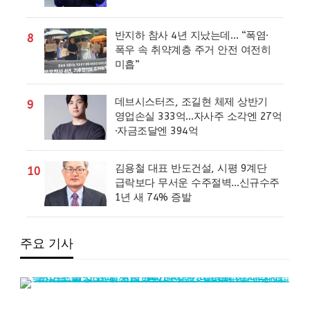
반지하 참사 4년 지났는데… “폭염·
8
폭우 속 취약계층 주거 안전 여전히
미흡”
데브시스터즈, 조길현 체제 상반기
9
영업손실 333억…자사주 소각엔 27억
·자금조달엔 394억
김용철 대표 반도건설, 시평 9계단
10
급락보다 무서운 수주절벽…신규수주
1년 새 74% 증발
주요 기사