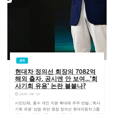
경제
현대차 정의선 회장의 7082억
해외 출자, 공시엔 안 보여…’회
사기회 유용’ 논란 불붙나?
2026-08-10
시민단체, 총수 개인 지분 확대에 주주 반발…'회사
기회 유용' 상법 위반 쟁점 정의선 현대자동차그룹