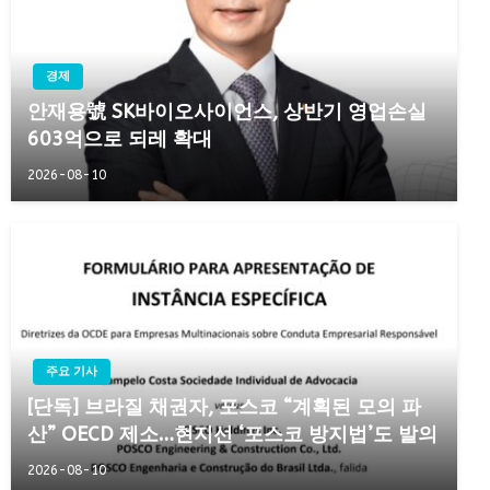
경제
안재용號 SK바이오사이언스, 상반기 영업손실
603억으로 되레 확대
2026-08-10
주요 기사
[단독] 브라질 채권자, 포스코 “계획된 모의 파
산” OECD 제소…현지선 ‘포스코 방지법’도 발의
2026-08-10