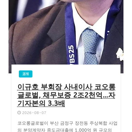
경제
이규호 부회장 사내이사 코오롱
글로벌, 채무보증 2조2천억…자
기자본의 3.3배
2026-08-07
코오롱글로벌이 부산 금정구 장전동 주상복합 사업
의 분양계약자 중도금대출에 1,000억 원 규모의