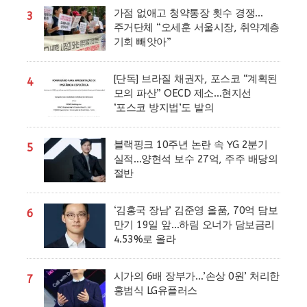
가점 없애고 청약통장 횟수 경쟁…
3
주거단체 “오세훈 서울시장, 취약계층
기회 빼앗아”
[단독] 브라질 채권자, 포스코 “계획된
4
모의 파산” OECD 제소…현지선
‘포스코 방지법’도 발의
블랙핑크 10주년 논란 속 YG 2분기
5
실적…양현석 보수 27억, 주주 배당의
절반
‘김홍국 장남’ 김준영 올품, 70억 담보
6
만기 19일 앞…하림 오너가 담보금리
4.53%로 올라
시가의 6배 장부가…’손상 0원’ 처리한
7
홍범식 LG유플러스