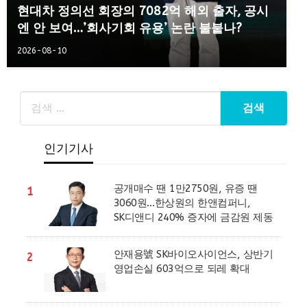
현대차 정의선 회장의 7082억 해외 출자, 공시
엔 안 보여…’회사기회 유용’ 논란 불붙나?
2026-08-10
인기기사
공개매수 땐 1만2750원, 유증 땐
1
3060원…한상원의 한앤컴퍼니,
SK디앤디 240% 증자에 금감원 제동
안재용號 SK바이오사이언스, 상반기
2
영업손실 603억으로 되레 확대