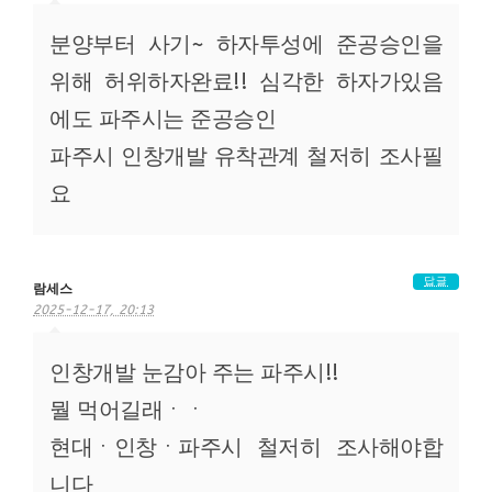
분양부터 사기~ 하자투성에 준공승인을
위해 허위하자완료!! 심각한 하자가있음
에도 파주시는 준공승인
파주시 인창개발 유착관계 철저히 조사필
요
답글
람세스
2025-12-17, 20:13
인창개발 눈감아 주는 파주시!!
뭘 먹어길래ㆍㆍ
현대ㆍ인창ㆍ파주시 철저히 조사해야합
니다