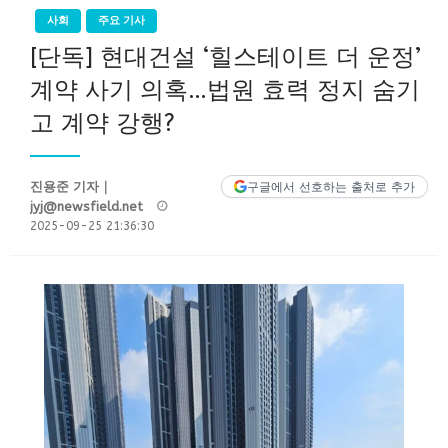
사회
주요 기사
[단독] 현대건설 ‘힐스테이트 더 운정’
계약 사기 의혹…법원 효력 정지 숨기
고 계약 강행?
진용준 기자｜
구글에서 선호하는 출처로 추가
Posted
jyj@newsfield.net
on
2025-09-25 21:36:30