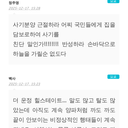
답글
정주영
2025-12-17, 15:28
사기분양 근절하라 어찌 국민들에게 집을
담보로하여 사기를
친단 말인가!!!!!!!! 반성하라 손바닥으로
하늘을 가릴순 없도다
답글
백사
2025-12-17, 15:23
더 운정 힐스테이트… 말도 많고 탈도 많
았는데 아직도 계속 양파처럼 까도 까도
끝이 안보이는 비정상적인 행태들이 계속