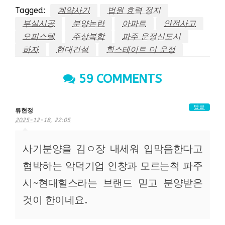
Tagged:
계약사기
법원 효력 정지
부실시공
분양논란
아파트
안전사고
오피스텔
주상복합
파주 운정신도시
하자
현대건설
힐스테이트 더 운정
59 COMMENTS
답글
류현정
2025-12-18, 22:05
사기분양을 김ㅇ장 내세워 입막음한다고
협박하는 악덕기업 인창과 모르는척 파주
시~현대힐스라는 브랜드 믿고 분양받은
것이 한이네요.