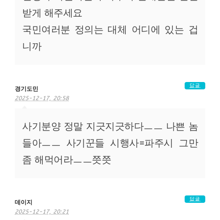
받게 해주세요
국민여러분 정의는 대체 어디에 있는 겁
니까
답글
경기도민
2025-12-17, 20:58
사기분양 정말 지긋지긋하다ㅡㅡ 나쁜 놈
들아ㅡㅡ 사기꾼들 시행사=파주시 그만
좀 해먹어라ㅡㅡ쯧쯧
답글
데이지
2025-12-17, 20:21