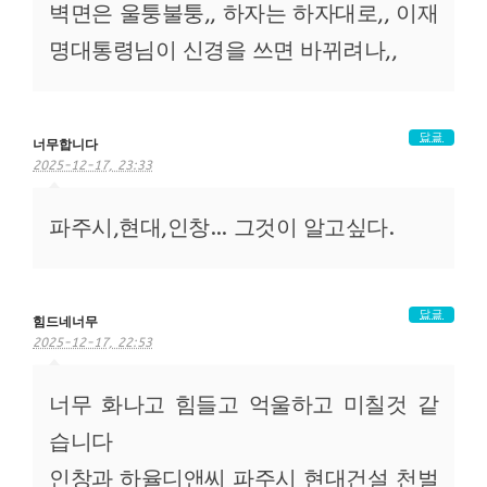
벽면은 울퉁불퉁,, 하자는 하자대로,, 이재
명대통령님이 신경을 쓰면 바뀌려나,,
답글
너무합니다
2025-12-17, 23:33
파주시,현대,인창… 그것이 알고싶다.
답글
힘드네너무
2025-12-17, 22:53
너무 화나고 힘들고 억울하고 미칠것 같
습니다
인창과 하율디앤씨 파주시 현대건설 천벌