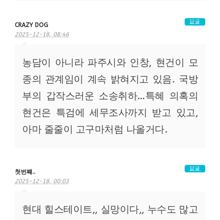
답글
CRAZY DOG
2025-12-18, 08:46
농담이 아니라 파주시와 인창, 현건이 모
종의 관계임이 계속 밝혀지고 있음. 국방
부의 갑작스러운 소송취하…특혜 의혹의
현건은 특검에 세무조사까지 받고 있고,
아마 줄줄이 고구마처럼 나올거다.
답글
첫번쨰..
2025-12-18, 00:03
현대 힐스테이트,, 실망이다,, 누수도 많고