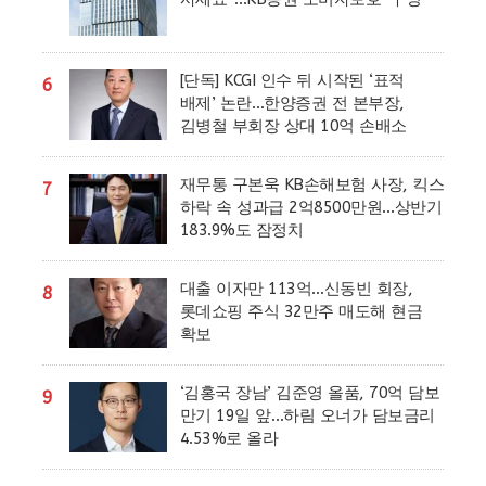
[단독] KCGI 인수 뒤 시작된 ‘표적
6
배제’ 논란…한양증권 전 본부장,
김병철 부회장 상대 10억 손배소
재무통 구본욱 KB손해보험 사장, 킥스
7
하락 속 성과급 2억8500만원…상반기
183.9%도 잠정치
대출 이자만 113억…신동빈 회장,
8
롯데쇼핑 주식 32만주 매도해 현금
확보
‘김홍국 장남’ 김준영 올품, 70억 담보
9
만기 19일 앞…하림 오너가 담보금리
4.53%로 올라