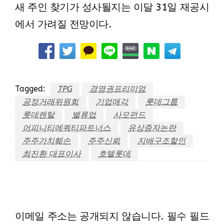
새 주인 찾기가 성사될지는 이달 31일 재공시
에서 가려질 전망이다.
Tagged:
TPG
경영권프리미엄
공정거래위원회
기업매각
롯데그룹
롯데렌탈
밸류업
사모펀드
어피니티에쿼티파트너스
유상증자논란
주주가치훼손
주주신뢰
지배구조할인
최진환 대표이사
호텔롯데
LEAVE A RESPONSE
이메일 주소는 공개되지 않습니다.
필수 필드