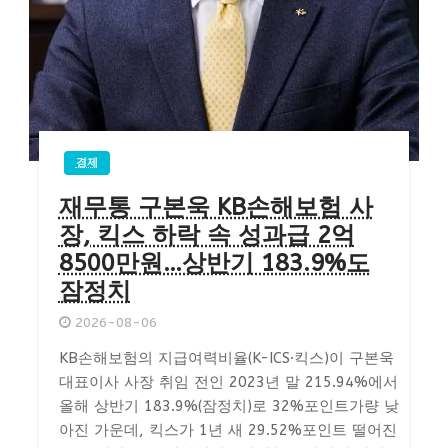
경제
재무통 구본욱 KB손해보험 사
장, 킥스 하락 속 성과급 2억
8500만원…상반기 183.9%도
잠정치
2026-08-06
KB손해보험의 지급여력비율(K-ICS·킥스)이 구본욱
대표이사 사장 취임 전인 2023년 말 215.94%에서
올해 상반기 183.9%(잠정치)로 32%포인트가량 낮
아진 가운데, 킥스가 1년 새 29.52%포인트 떨어진