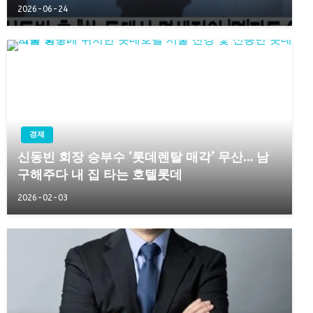
2026-06-24
경제
신동빈 회장 승부수 ‘롯데렌탈 매각’ 무산… 남
구해주다 내 집 타는 호텔롯데
2026-02-03