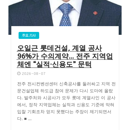
주요 기사
오일근 롯데건설, 계열 공사
96%가 수의계약… 전주 지역업
체엔 “실적·신용도” 문턱
2026-08-07
전주 전시컨벤션센터 신축공사를 둘러싸고 지역 전
문건설업체 하도급 참여 문제가 다시 도마에 올랐
다. 발주처와 시공사가 모두 롯데 계열사인 이 공사
에서, 정작 지역업체는 실적과 신용도 기준에 막혀
입찰 기회조차 얻지 못했다는 주장이 제기되면서
다. ■ ...