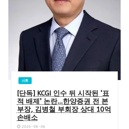
사회
[단독] KCGI 인수 뒤 시작된 ‘표
적 배제’ 논란…한양증권 전 본
부장, 김병철 부회장 상대 10억
손배소
2026-08-06