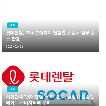
경제
롯데렌탈, GS네오텍과의 렌탈료 소송서 일부 승
소 판결
2025-02-18
경제
시민단체 “롯데렌탈 ‘쏘카’ 인수, 공정위 불승인
해야”…소비자피해 우려