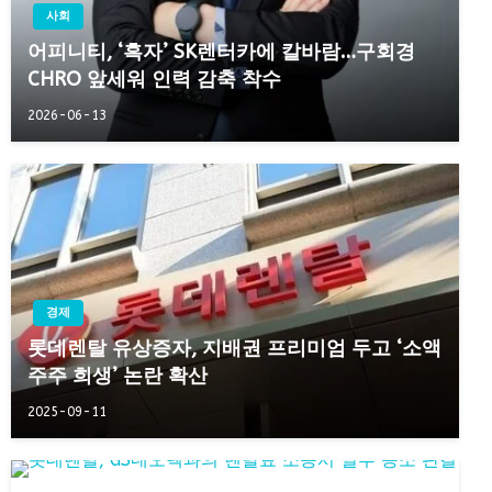
사회
어피니티, ‘흑자’ SK렌터카에 칼바람…구회경
CHRO 앞세워 인력 감축 착수
2026-06-13
경제
롯데렌탈 유상증자, 지배권 프리미엄 두고 ‘소액
주주 희생’ 논란 확산
2025-09-11