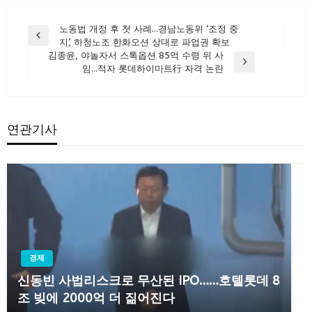
글
노동법 개정 후 첫 사례…경남노동위 ‘조정 중
Previous
지’, 하청노조 한화오션 상대로 파업권 확보
탐
Post
김종윤, 야놀자서 스톡옵션 85억 수령 뒤 사
색
Next
임…적자 롯데하이마트行 자격 논란
Post
연관기사
경제
신동빈 사법리스크로 무산된 IPO……호텔롯데 8
조 빚에 2000억 더 짊어진다