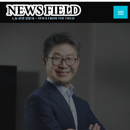
Skip
to
content
노동·인권 전문지
뉴스필드