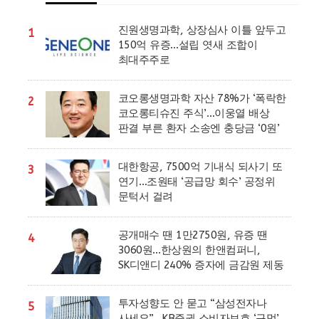
진원생명과학, 상장심사 이틀 앞두고
1
150억 유증…설립 엿새 조합이
최대주주로
코오롱생명과학 자산 78%가 ‘폭락한
2
코오롱티슈진 주식’…이웅열 배상
판결 부른 환자 소송엔 충당금 ‘0원’
대한항공, 7500억 기내식 되사기 또
3
연기…조원태 ‘공급망 회수’ 공정위
문턱서 걸려
공개매수 땐 1만2750원, 유증 땐
4
3060원…한상원의 한앤컴퍼니,
SK디앤디 240% 증자에 금감원 제동
투자성향도 안 묻고 “삼성전자나
5
사세요”…KB증권 소비자보호 ‘구멍’