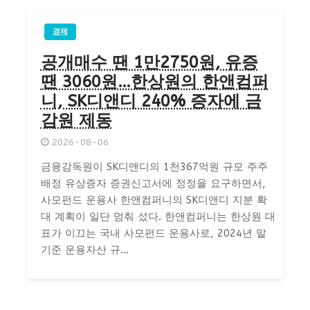
경제
공개매수 땐 1만2750원, 유증
땐 3060원…한상원의 한앤컴퍼
니, SK디앤디 240% 증자에 금
감원 제동
2026-08-06
금융감독원이 SK디앤디의 1천367억원 규모 주주
배정 유상증자 증권신고서에 정정을 요구하면서,
사모펀드 운용사 한앤컴퍼니의 SK디앤디 지분 확
대 계획이 일단 멈춰 섰다. 한앤컴퍼니는 한상원 대
표가 이끄는 국내 사모펀드 운용사로, 2024년 말
기준 운용자산 규...