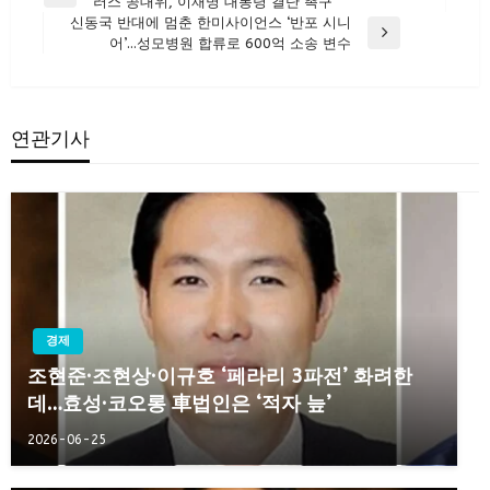
러스 공대위, 이재명 대통령 결단 촉구
탐
Post
신동국 반대에 멈춘 한미사이언스 ‘반포 시니
색
Next
어’…성모병원 합류로 600억 소송 변수
Post
연관기사
경제
조현준·조현상·이규호 ‘페라리 3파전’ 화려한
데…효성·코오롱 車법인은 ‘적자 늪’
2026-06-25