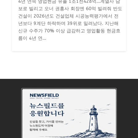
4년 연속 영업현금 유출 1조1천428억…계열사 담
보로 빌리고 오너 권홍사 회장엔 60억 빌려줘 반도
건설이 2026년도 건설업체 시공능력평가에서 전
년보다 9계단 하락하며 39위로 밀려났다. 지난해
신규 수주가 70% 이상 급감하고 영업활동 현금흐
름이 4년 연...