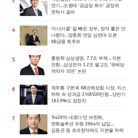
3
연기…조원태 ‘공급망 회수’ 공정위
문턱서 걸려
‘이너서클’ 칼 빼든 정부, 정작 룰은 안
4
나왔다…양종희 연임 심판대 오른
KB금융 회추위
홍원학 삼성생명, 7.7조 부채→자본
5
전환…삼성전자 1.2조 팔고도 ‘유배당
계약자 외면’ 논란
재무통 구본욱 KB손해보험 사장, 킥스
6
하락 속 성과급 2억8500만원…상반기
183.9%도 잠정치
‘8439억 내겠다’던 ㈜한화,
7
한화솔루션 유증 3964억 납입…
김동관 등 초과청약에도 지분율 하락