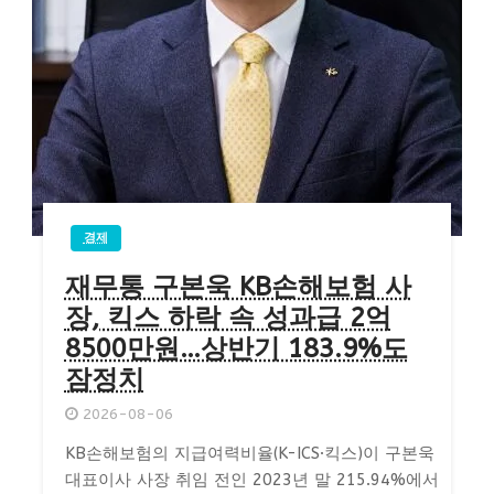
경제
재무통 구본욱 KB손해보험 사
장, 킥스 하락 속 성과급 2억
8500만원…상반기 183.9%도
잠정치
2026-08-06
KB손해보험의 지급여력비율(K-ICS·킥스)이 구본욱
대표이사 사장 취임 전인 2023년 말 215.94%에서