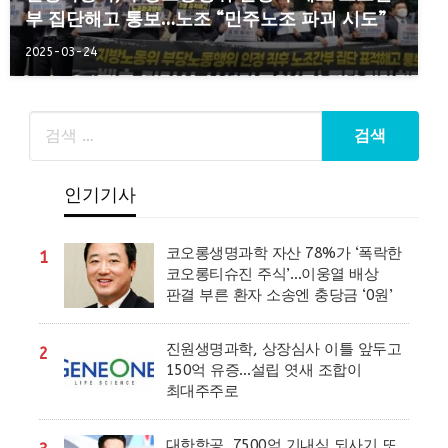
부 집단해고 통보…노조 “민주노조 파괴 시도”
2025-03-24
인기기사
코오롱생명과학 자산 78%가 ‘폭락한
1
코오롱티슈진 주식’…이웅열 배상
판결 부른 환자 소송엔 충당금 ‘0원’
진원생명과학, 상장심사 이틀 앞두고
2
150억 유증…설립 엿새 조합이
최대주주로
대한항공, 7500억 기내식 되사기 또