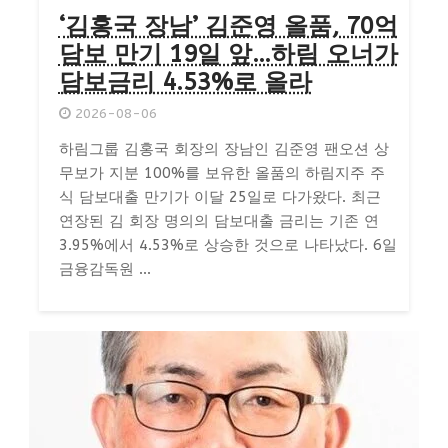
‘김홍국 장남’ 김준영 올품, 70억
담보 만기 19일 앞…하림 오너가
담보금리 4.53%로 올라
2026-08-06
하림그룹 김홍국 회장의 장남인 김준영 팬오션 상
무보가 지분 100%를 보유한 올품의 하림지주 주
식 담보대출 만기가 이달 25일로 다가왔다. 최근
연장된 김 회장 명의의 담보대출 금리는 기존 연
3.95%에서 4.53%로 상승한 것으로 나타났다. 6일
금융감독원 ...