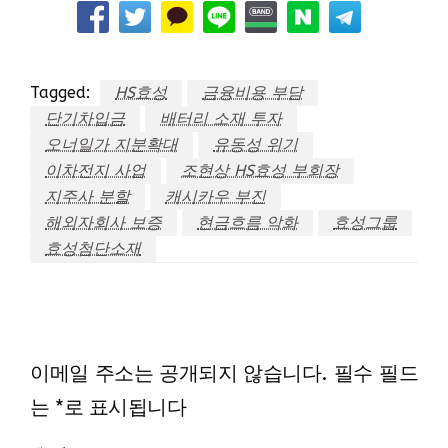
Tagged:
HS효성
금융비용 부담
단기차입금
배터리 소재 투자
오너일가 지분확대
유동성 위기
이차전지 사업
조현상 HS효성 부회장
지주사 분할
캐시카우 부진
해외자회사 보증
현금흐름 악화
효성그룹
효성첨단소재
LEAVE A RESPONSE
이메일 주소는 공개되지 않습니다.
필수 필드
는
*
로 표시됩니다