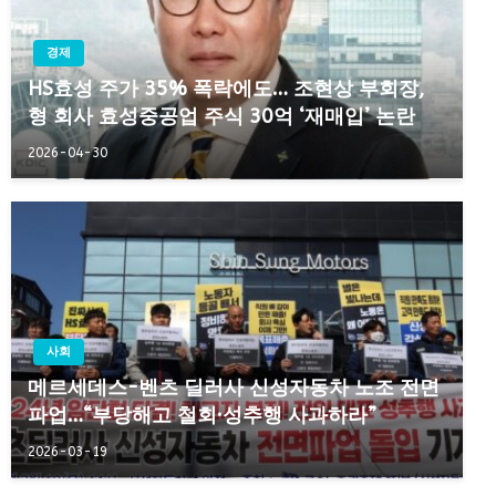
경제
HS효성 주가 35% 폭락에도… 조현상 부회장,
형 회사 효성중공업 주식 30억 ‘재매입’ 논란
2026-04-30
사회
메르세데스-벤츠 딜러사 신성자동차 노조 전면
파업…“부당해고 철회·성추행 사과하라”
2026-03-19