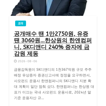
경제
공개매수 땐 1만2750원, 유증
땐 3060원…한상원의 한앤컴퍼
니, SK디앤디 240% 증자에 금
감원 제동
2026-08-06
금융감독원이 SK디앤디의 1천367억원 규모 주주
배정 유상증자 증권신고서에 정정을 요구하면서,
사모펀드 운용사 한앤컴퍼니의 SK디앤디 지분 확
대 계획이 일단 멈춰 섰다. 한앤컴퍼니는 한상원 대
표가 이끄는 국내 사모펀드 운용사로, 2024년 말
기준 운용자산 규...