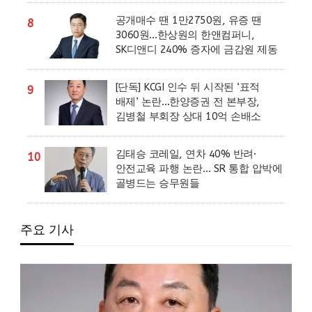
공개매수 땐 1만2750원, 유증 땐
8
3060원…한상원의 한앤컴퍼니,
SK디앤디 240% 증자에 금감원 제동
[단독] KCGI 인수 뒤 시작된 ‘표적
9
배제’ 논란…한양증권 전 본부장,
김병철 부회장 상대 10억 손배소
김태승 코레일, 연차 40% 반려·
10
안전교육 파행 논란… SR 통합 압박에
골병드는 승무원들
주요 기사