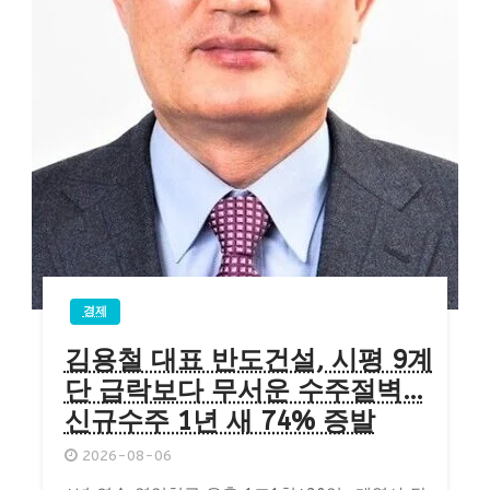
경제
김용철 대표 반도건설, 시평 9계
단 급락보다 무서운 수주절벽…
신규수주 1년 새 74% 증발
2026-08-06