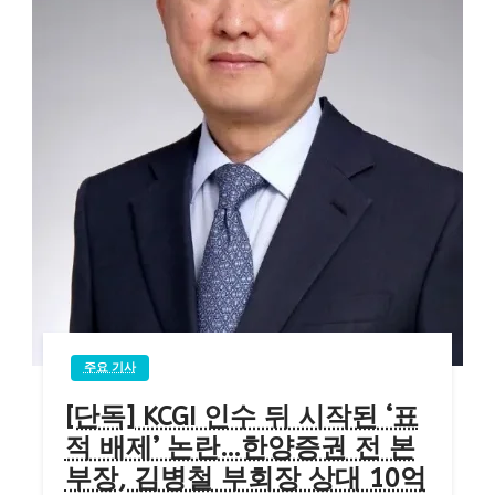
주요 기사
[단독] KCGI 인수 뒤 시작된 ‘표
적 배제’ 논란…한양증권 전 본
부장, 김병철 부회장 상대 10억