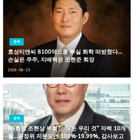
경제
효성티앤씨 8100억으로 부실 화학 떠받쳤다…
손실은 주주, 지배력은 조현준 회장
2026-06-23
경제
HS효성 조현상 부회장 “V는 우리 것” 자백 10개
월…공정위 지분도엔 100%·19.99%, 감사보고