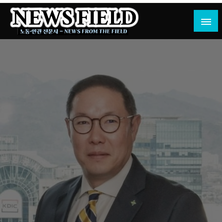
Skip
to
content
노동·인권 전문지
뉴스필드