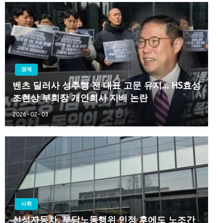
경제
벤츠 딜러사 성추행 전 대표 고문 유지… HS효성
조현상 부회장 개인회사 지배 논란
2026-02-03
사회
신성자동차, 부당노동행위 인정 후에도 노조간