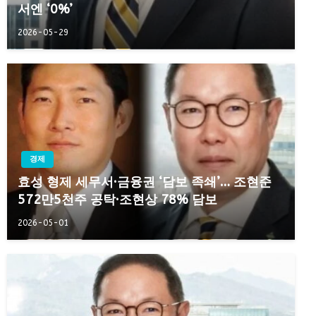
서엔 ‘0%’
2026-05-29
경제
효성 형제 세무서·금융권 ‘담보 족쇄’… 조현준
572만5천주 공탁·조현상 78% 담보
2026-05-01