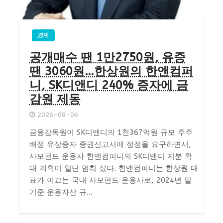
경제
공개매수 땐 1만2750원, 유증
땐 3060원…한상원의 한앤컴퍼
니, SK디앤디 240% 증자에 금
감원 제동
2026-08-06
금융감독원이 SK디앤디의 1천367억원 규모 주주
배정 유상증자 증권신고서에 정정을 요구하면서,
사모펀드 운용사 한앤컴퍼니의 SK디앤디 지분 확
대 계획이 일단 멈춰 섰다. 한앤컴퍼니는 한상원 대
표가 이끄는 국내 사모펀드 운용사로, 2024년 말
기준 운용자산 규...