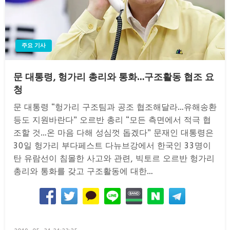
주요 기사
문 대통령, 헝가리 총리와 통화…구조활동 협조 요
청
문 대통령 “헝가리 구조팀과 공조 협조해달라…유해송환
등도 지원바란다” 오르반 총리 “모든 측면에서 적극 협
조할 것…온 마음 다해 성심껏 돕겠다” 문재인 대통령은
30일 헝가리 부다페스트 다뉴브강에서 한국인 33명이
탄 유람선이 침몰한 사고와 관련, 빅토르 오르반 헝가리
총리와 통화를 갖고 구조활동에 대한…
Posted