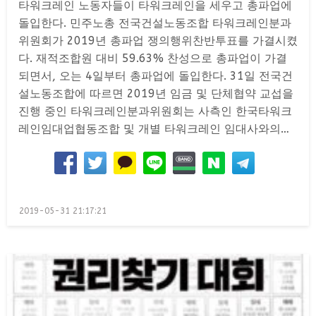
타워크레인 노동자들이 타워크레인을 세우고 총파업에
돌입한다. 민주노총 전국건설노동조합 타워크레인분과
위원회가 2019년 총파업 쟁의행위찬반투표를 가결시켰
다. 재적조합원 대비 59.63% 찬성으로 총파업이 가결
되면서, 오는 4일부터 총파업에 돌입한다. 31일 전국건
설노동조합에 따르면 2019년 임금 및 단체협약 교섭을
진행 중인 타워크레인분과위원회는 사측인 한국타워크
레인임대업협동조합 및 개별 타워크레인 임대사와의…
Posted
2019-05-31 21:17:21
on