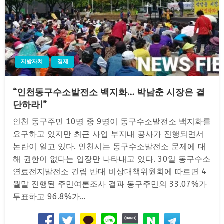
지방자치
경제
“인천동구수소발전소 백지화… 박남춘 시장은 결
단하라!”
인천 동구주민 10명 중 9명이 동구수소발전소 백지화를
요구하고 있지만 최근 사업 부지내 공사가 진행되면서
논란이 일고 있다. 인천시는 동구수소발전소 문제에 대
해 권한이 없다는 입장만 나타내고 있다. 30일 동구수소
연료전지발전소 건립 반대 비상대책위원회에 따르면 4
월말 진행된 주민여론조사 결과 동구주민의 33.07%가
투표하고 96.8%가…