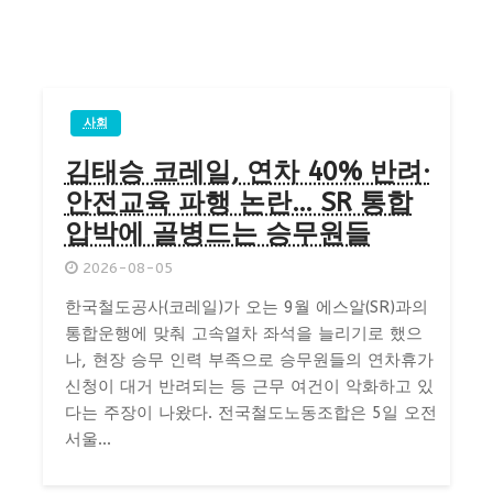
사회
김태승 코레일, 연차 40% 반려·
안전교육 파행 논란… SR 통합
압박에 골병드는 승무원들
2026-08-05
한국철도공사(코레일)가 오는 9월 에스알(SR)과의
통합운행에 맞춰 고속열차 좌석을 늘리기로 했으
나, 현장 승무 인력 부족으로 승무원들의 연차휴가
신청이 대거 반려되는 등 근무 여건이 악화하고 있
다는 주장이 나왔다. 전국철도노동조합은 5일 오전
서울...