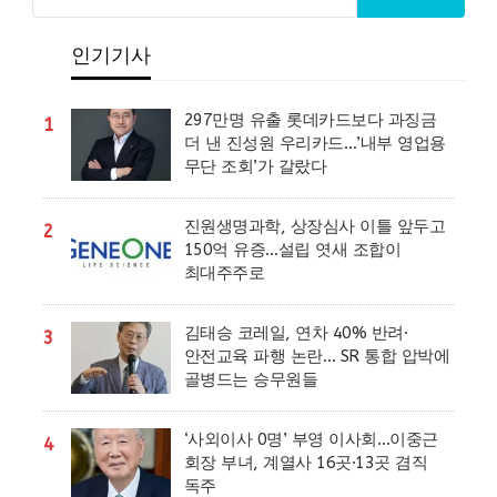
인기기사
297만명 유출 롯데카드보다 과징금
1
더 낸 진성원 우리카드…’내부 영업용
무단 조회’가 갈랐다
진원생명과학, 상장심사 이틀 앞두고
2
150억 유증…설립 엿새 조합이
최대주주로
김태승 코레일, 연차 40% 반려·
3
안전교육 파행 논란… SR 통합 압박에
골병드는 승무원들
‘사외이사 0명’ 부영 이사회…이중근
4
회장 부녀, 계열사 16곳·13곳 겸직
독주