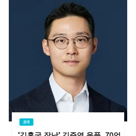
경제
‘김홍국 장남’ 김준영 올품, 70억