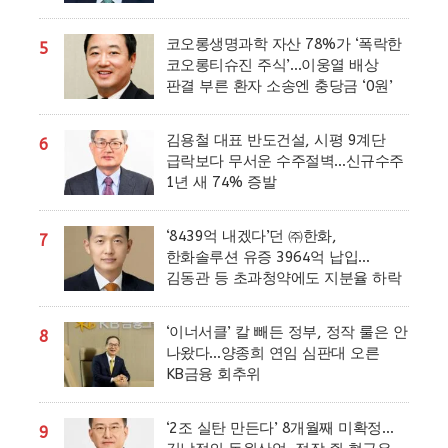
코오롱생명과학 자산 78%가 ‘폭락한
5
코오롱티슈진 주식’…이웅열 배상
판결 부른 환자 소송엔 충당금 ‘0원’
김용철 대표 반도건설, 시평 9계단
6
급락보다 무서운 수주절벽…신규수주
1년 새 74% 증발
‘8439억 내겠다’던 ㈜한화,
7
한화솔루션 유증 3964억 납입…
김동관 등 초과청약에도 지분율 하락
‘이너서클’ 칼 빼든 정부, 정작 룰은 안
8
나왔다…양종희 연임 심판대 오른
KB금융 회추위
‘2조 실탄 만든다’ 8개월째 미확정…
9