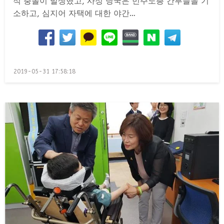
적 충돌이 발생했고, 사정 당국은 민주노총 간부들을 기
소하고, 심지어 자택에 대한 야간…
Posted
2019-05-31 17:58:18
on