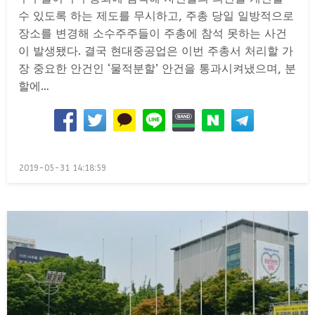
수 있도록 하는 제도를 무시하고, 주총 당일 일방적으로
장소를 변경해 소수주주들이 주총에 참석 못하는 사건
이 발생됐다. 결국 현대중공업은 이번 주총서 처리할 가
장 중요한 안건인 ‘물적분할’ 안건을 통과시켜냈으며, 분
할에…
Posted
2019-05-31 14:18:59
on