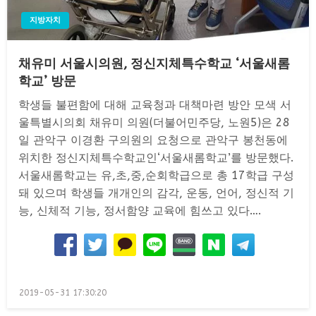
지방자치
채유미 서울시의원, 정신지체특수학교 ‘서울새롬
학교’ 방문
학생들 불편함에 대해 교육청과 대책마련 방안 모색 서
울특별시의회 채유미 의원(더불어민주당, 노원5)은 28
일 관악구 이경환 구의원의 요청으로 관악구 봉천동에
위치한 정신지체특수학교인‘서울새롬학교’를 방문했다.
서울새롬학교는 유,초,중,순회학급으로 총 17학급 구성
돼 있으며 학생들 개개인의 감각, 운동, 언어, 정신적 기
능, 신체적 기능, 정서함양 교육에 힘쓰고 있다….
Posted
2019-05-31 17:30:20
on