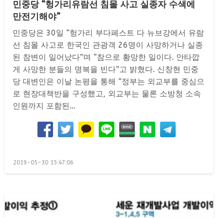
민중당 “헝가리유람선 침몰 사고 실종자 수색에
만전기해야”
민중당은 30일 “헝가리 부다페스트 다 뉴브강에서 유람
선 침몰 사고로 한국인 관광객 26명이 사망하거나 실종
된 참변이 일어났다”며 “참으로 황망한 일이다. 안타깝
게 사망한 분들의 명복을 빈다”고 밝혔다. 신창현 민중
당 대변인은 이날 논평을 통해 “정부는 외교부를 중심으
로 현장대책반을 구성했고, 외교부는 물론 소방청 소속
인원까지 포함된…
Posted
2019-05-30 15:47:06
on