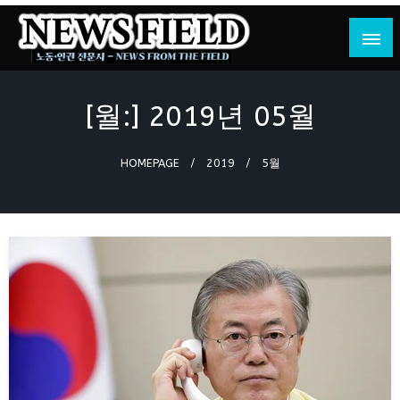
Skip
to
content
노동·인권 전문지
뉴스필드
[월:]
2019년 05월
HOMEPAGE
2019
5월