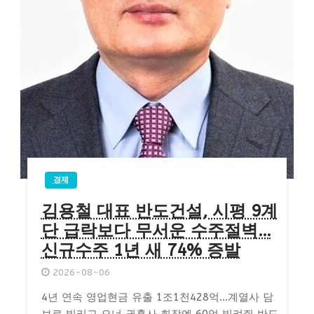
경제
김용철 대표 반도건설, 시평 9계
단 급락보다 무서운 수주절벽…
신규수주 1년 새 74% 증발
2026-08-06
4년 연속 영업현금 유출 1조1천428억…계열사 담