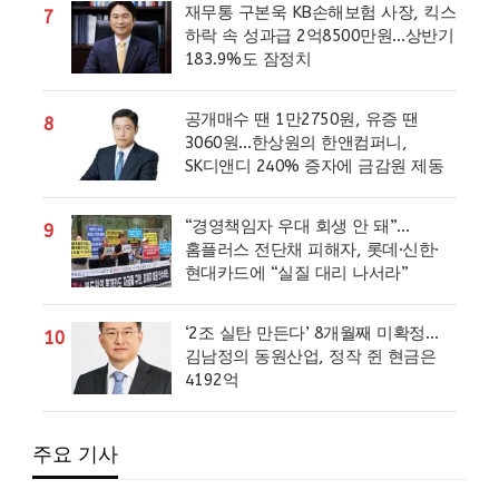
재무통 구본욱 KB손해보험 사장, 킥스
7
하락 속 성과급 2억8500만원…상반기
183.9%도 잠정치
공개매수 땐 1만2750원, 유증 땐
8
3060원…한상원의 한앤컴퍼니,
SK디앤디 240% 증자에 금감원 제동
“경영책임자 우대 회생 안 돼”…
9
홈플러스 전단채 피해자, 롯데·신한·
현대카드에 “실질 대리 나서라”
‘2조 실탄 만든다’ 8개월째 미확정…
10
김남정의 동원산업, 정작 쥔 현금은
4192억
주요 기사