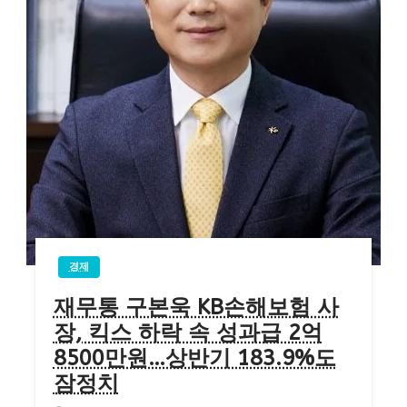
경제
재무통 구본욱 KB손해보험 사
장, 킥스 하락 속 성과급 2억
8500만원…상반기 183.9%도
잠정치