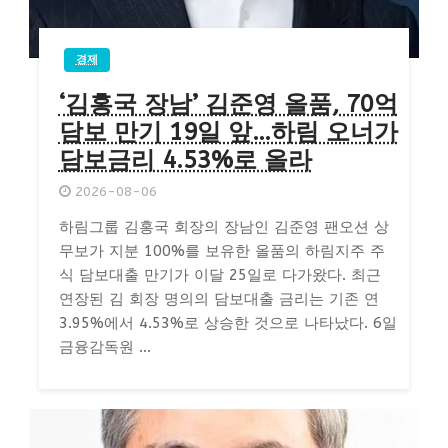
경제
‘김홍국 장남’ 김준영 올품, 70억
담보 만기 19일 앞…하림 오너가
담보금리 4.53%로 올라
2026-08-06
하림그룹 김홍국 회장의 장남인 김준영 팬오션 상
무보가 지분 100%를 보유한 올품의 하림지주 주
식 담보대출 만기가 이달 25일로 다가왔다. 최근
연장된 김 회장 명의의 담보대출 금리는 기존 연
3.95%에서 4.53%로 상승한 것으로 나타났다. 6일
금융감독원 ...