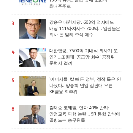
150억 유증…설립 엿새 조합이
최대주주로
강승우 대한제당, 603억 적자에도
3
배당 111억·자사주 200억… 임원들은
회사 돈 빌려 주식 매수
대한항공, 7500억 기내식 되사기 또
4
연기…조원태 ‘공급망 회수’ 공정위
문턱서 걸려
‘이너서클’ 칼 빼든 정부, 정작 룰은 안
5
나왔다…양종희 연임 심판대 오른
KB금융 회추위
김태승 코레일, 연차 40% 반려·
6
안전교육 파행 논란… SR 통합 압박에
골병드는 승무원들