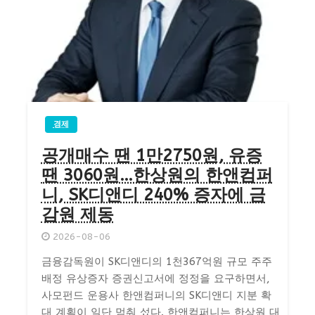
경제
공개매수 땐 1만2750원, 유증
땐 3060원…한상원의 한앤컴퍼
니, SK디앤디 240% 증자에 금
감원 제동
2026-08-06
금융감독원이 SK디앤디의 1천367억원 규모 주주
배정 유상증자 증권신고서에 정정을 요구하면서,
사모펀드 운용사 한앤컴퍼니의 SK디앤디 지분 확
대 계획이 일단 멈춰 섰다. 한앤컴퍼니는 한상원 대