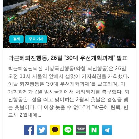
경제
주요 기사
박근혜퇴진행동, 26일 ’30대 우선개혁과제’ 발표
박근혜정권퇴진 비상국민행동(약칭 퇴진행동)은 26일
오전 11시 서울역 앞에서 설맞이 기자회견을 개최했다.
이날 퇴진행동은 ’30대 우선개혁과제’를 발표하며, 이
개혁과제가 2월 임시국회에서 처리되기를 촉구했다. 퇴
진행동은 “설을 쇠고 맞이하는 2월의 촛불은 결실을 맺
는 촛불이다. 더 이상 늦출 수 없다”며 “박근혜 탄핵, 반
드시 2월내에…