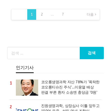
글
페
1
2
…
7
다음
이
지
매
김
인기기사
코오롱생명과학 자산 78%가 ‘폭락한
1
코오롱티슈진 주식’…이웅열 배상
판결 부른 환자 소송엔 충당금 ‘0원’
진원생명과학, 상장심사 이틀 앞두고
2