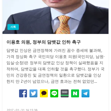
사회
이용호 의원, 정부의 담뱃값 인하 촉구
담뱃값 인상은 금연정책에 가려진 꼼수 증세에 불과해,
가격 정상화 촉구 국민의당 이용호 의원(국민의당, 남원·
임실·순창)은 정부의 담뱃값 인상 정책이 실패했음을 지
적하며, 담뱃값을 대폭 인하할 것을 촉구했다. 정부가 국
민의 건강증진 및 금연정책의 일환으로 담뱃값을 인상
한지 만 2년이 넘었으나, 금연 효과는 전혀 없었던…
Posted
2017-01-31 16:15:38