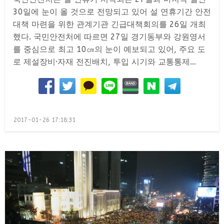
30일에 눈이 올 것으로 전망되고 있어 설 연휴기간 안전
대책 마련을 위한 관계기관 긴급대책회의를 26일 개최
했다. 국민안전처에 따르면 27일 경기동부와 강원영서
를 중심으로 최고 10㎝의 눈이 예보되고 있어, 주요 도
로 제설장비·자재 전진배치, 투입 시기와 교통통제…
Posted
2017-01-26 17:18:31
on