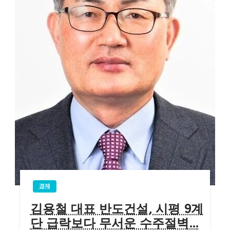
경제
김용철 대표 반도건설, 시평 9계
단 급락보다 무서운 수주절벽…