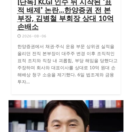
[단독] KCGI 인수 뒤 시작된 ‘표
적 배제’ 논란…한양증권 전 본
부장, 김병철 부회장 상대 10억
손배소
2026-08-06
한양증권에서 채권·주식 운용 부문 상위권 실적을
올리던 전직 본부장이 대주주 변경 이후 조직적인
표적 조치와 직장 내 괴롭힘, 부당 해임을 당했다고
주장하며 회사와 대표이사를 상대로 10억 원대 손
해배상 청구 소송을 제기했다. 6일 법조계와 금융
투자...