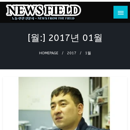
Skip
to
content
노동·인권 전문지
뉴스필드
[월:]
2017년 01월
HOMEPAGE
2017
1월