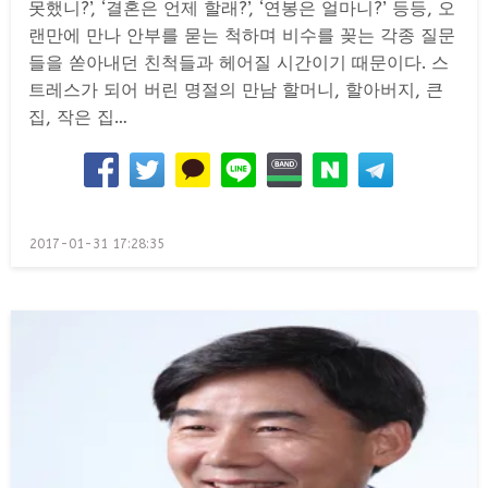
못했니?’, ‘결혼은 언제 할래?’, ‘연봉은 얼마니?’ 등등, 오
랜만에 만나 안부를 묻는 척하며 비수를 꽂는 각종 질문
들을 쏟아내던 친척들과 헤어질 시간이기 때문이다. 스
트레스가 되어 버린 명절의 만남 할머니, 할아버지, 큰
집, 작은 집…
Posted
2017-01-31 17:28:35
on