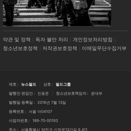
약관 및 정책
|
독자 불만 처리
|
개인정보처리방침
|
청소년보호정책
|
저작권보호정책
|
이메일무단수집거부
제호 :
뉴스필드
|
상호 :
필드그룹
발행인·편집인 :
진용준
|
청소년보호책임자 :
윤대부
발행일·등록일 :
2016년 7월 13일
등록번호 :
서울 아04107
사업자번호 :
189-70-00193
주소 :
서울특별시 양천구 신정로13가길 6 411