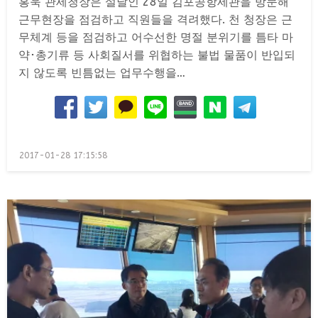
홍욱 관세청장은 설날인 28일 김포공항세관을 방문해
근무현장을 점검하고 직원들을 격려했다. 천 청장은 근
무체계 등을 점검하고 어수선한 명절 분위기를 틈타 마
약･총기류 등 사회질서를 위협하는 불법 물품이 반입되
지 않도록 빈틈없는 업무수행을…
Posted
2017-01-28 17:15:58
on