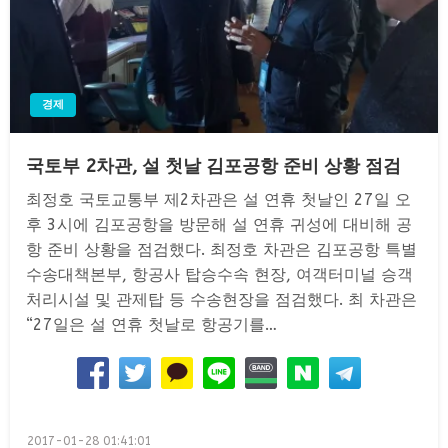
경제
국토부 2차관, 설 첫날 김포공항 준비 상황 점검
최정호 국토교통부 제2차관은 설 연휴 첫날인 27일 오
후 3시에 김포공항을 방문해 설 연휴 귀성에 대비해 공
항 준비 상황을 점검했다. 최정호 차관은 김포공항 특별
수송대책본부, 항공사 탑승수속 현장, 여객터미널 승객
처리시설 및 관제탑 등 수송현장을 점검했다. 최 차관은
“27일은 설 연휴 첫날로 항공기를…
Posted
2017-01-28 01:41:01