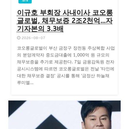
이규호 부회장 사내이사 코오롱
글로벌, 채무보증 2조2천억…자
기자본의 3.3배
2026-08-07
코오롱글로벌이 부산 금정구 장전동 주상복합 사업
의 분양계약자 중도금대출에 1,000억 원 규모의
채무보증을 추가로 제공한다. 7일 금융감독원 전자
공시시스템에 따르면 코오롱글로벌은 전날 '타인에
대한 채무보증 결정' 공시를 통해 '금정산 하늘채
루미엘...