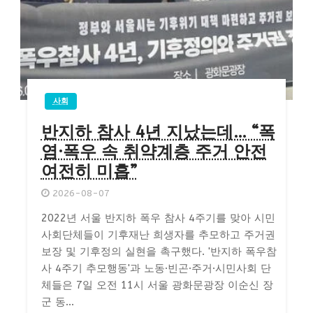
사회
반지하 참사 4년 지났는데… “폭
염·폭우 속 취약계층 주거 안전
여전히 미흡”
2026-08-07
2022년 서울 반지하 폭우 참사 4주기를 맞아 시민
사회단체들이 기후재난 희생자를 추모하고 주거권
보장 및 기후정의 실현을 촉구했다. '반지하 폭우참
사 4주기 추모행동'과 노동·빈곤·주거·시민사회 단
체들은 7일 오전 11시 서울 광화문광장 이순신 장
군 동...