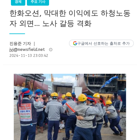
경제
주요 기사
한화오션, 막대한 이익에도 하청노동
자 외면… 노사 갈등 격화
진용준 기자 ｜
구글에서 선호하는 출처로 추가
Posted
jyj@newsfield.net
on
2024-11-13 23:03:42