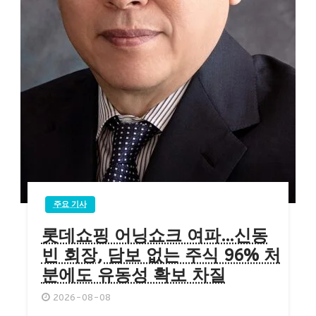
주요 기사
롯데쇼핑 어닝쇼크 여파…신동
빈 회장, 담보 없는 주식 96% 처
분에도 유동성 확보 차질
2026-08-08