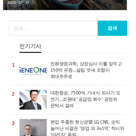
2026-07-27
인기기사
진원생명과학, 상장심사 이틀 앞두고
1
150억 유증…설립 엿새 조합이
최대주주로
대한항공, 7500억 기내식 되사기 또
2
연기…조원태 ‘공급망 회수’ 공정위
문턱서 걸려
본업 주춤한 현신균號 LG CNS, 순익
3
늘어난 비결은 ‘영업 외 341억’ 착시와
‘LG전자’ 쏠림