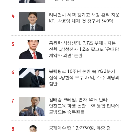
리니언시 혜택 챙기고 해킹 흔적 지운
4
KT…박윤영 체제 첫 청구서 540억
홍원학 삼성생명, 7.7조 부채→자본
5
전환…삼성전자 1.2조 팔고도 ‘유배당
계약자 외면’ 논란
블랙핑크 10주년 논란 속 YG 2분기
6
실적…양현석 보수 27억, 주주 배당의
절반
김태승 코레일, 연차 40% 반려·
7
안전교육 파행 논란… SR 통합 압박에
골병드는 승무원들
공개매수 땐 1만2750원, 유증 땐
8