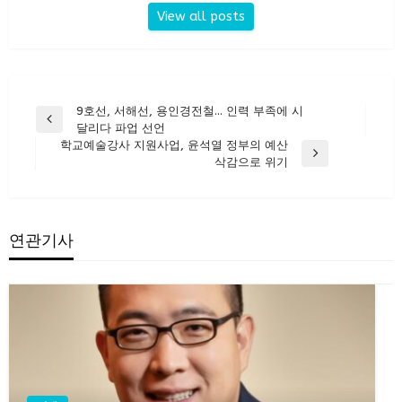
View all posts
글
9호선, 서해선, 용인경전철… 인력 부족에 시
Previous
달리다 파업 선언
탐
Post
학교예술강사 지원사업, 윤석열 정부의 예산
색
Next
삭감으로 위기
Post
연관기사