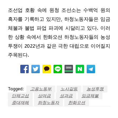
조선업 호황 속에 원청 조선소는 수백억 원의
흑자를 기록하고 있지만, 하청노동자들은 임금
체불과 불법 파업 파괴에 시달리고 있다. 이러
한 상황 속에서 한화오션 하청노동자들의 농성
투쟁이 2022년과 같은 극한 대립으로 이어질지
주목된다.
Tagged:
고용노동부
노사갈등
농성투쟁
단체교섭
상여금
성과금
임금체불
중대재해
하청노동자
한화오션