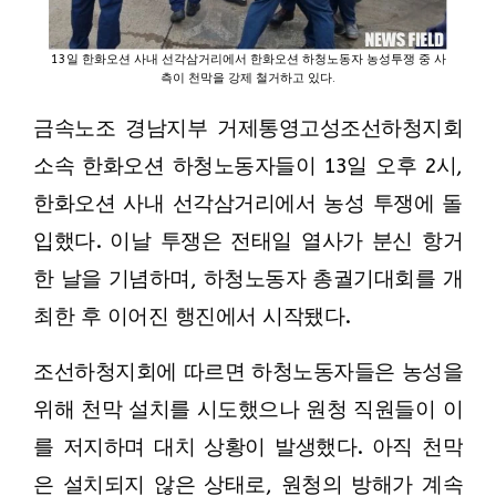
13일 한화오션 사내 선각삼거리에서 한화오션 하청노동자 농성투쟁 중 사
측이 천막을 강제 철거하고 있다.
금속노조 경남지부 거제통영고성조선하청지회
소속 한화오션 하청노동자들이 13일 오후 2시,
한화오션 사내 선각삼거리에서 농성 투쟁에 돌
입했다. 이날 투쟁은 전태일 열사가 분신 항거
한 날을 기념하며, 하청노동자 총궐기대회를 개
최한 후 이어진 행진에서 시작됐다.
조선하청지회에 따르면 하청노동자들은 농성을
위해 천막 설치를 시도했으나 원청 직원들이 이
를 저지하며 대치 상황이 발생했다. 아직 천막
은 설치되지 않은 상태로, 원청의 방해가 계속