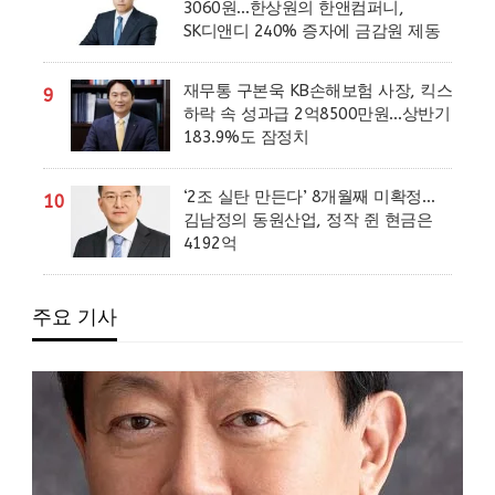
3060원…한상원의 한앤컴퍼니,
SK디앤디 240% 증자에 금감원 제동
재무통 구본욱 KB손해보험 사장, 킥스
9
하락 속 성과급 2억8500만원…상반기
183.9%도 잠정치
‘2조 실탄 만든다’ 8개월째 미확정…
10
김남정의 동원산업, 정작 쥔 현금은
4192억
주요 기사