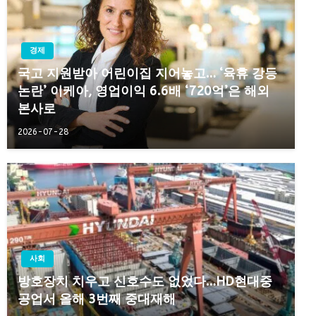
경제
국고 지원받아 어린이집 지어놓고… ‘육휴 강등
논란’ 이케아, 영업이익 6.6배 ‘720억’은 해외
본사로
2026-07-28
사회
방호장치 치우고 신호수도 없었다…HD현대중
공업서 올해 3번째 중대재해