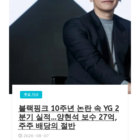
주요 기사
블랙핑크 10주년 논란 속 YG 2
분기 실적…양현석 보수 27억,
주주 배당의 절반
2026-08-07