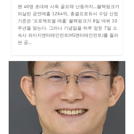
팬 40명 초대에 사옥 골프채 난동까지…블랙핑크가
되살린 공연매출 1264억, 총괄프로듀서 수당 산정
기준은 '프로젝트별 매출' 블랙핑크가 8일 데뷔 10
주년을 맞는다. 그러나 기념일을 하루 앞둔 7일 소
속사 와이지엔터테인먼트(YG엔터테인먼트)를 둘러
싼 공...