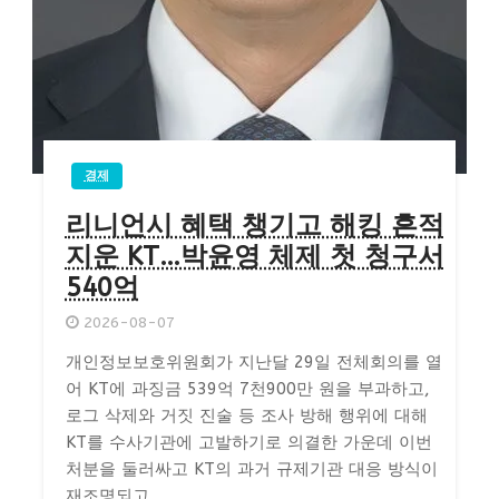
경제
리니언시 혜택 챙기고 해킹 흔적
지운 KT…박윤영 체제 첫 청구서
540억
2026-08-07
개인정보보호위원회가 지난달 29일 전체회의를 열
어 KT에 과징금 539억 7천900만 원을 부과하고,
로그 삭제와 거짓 진술 등 조사 방해 행위에 대해
KT를 수사기관에 고발하기로 의결한 가운데 이번
처분을 둘러싸고 KT의 과거 규제기관 대응 방식이
재조명되고 ...