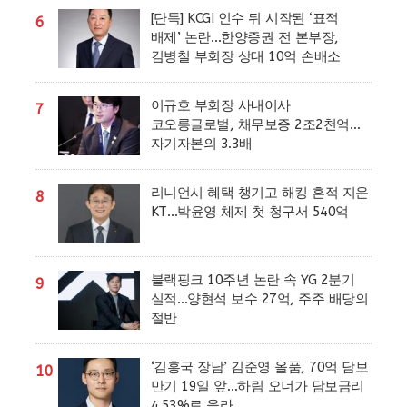
[단독] KCGI 인수 뒤 시작된 ‘표적
6
배제’ 논란…한양증권 전 본부장,
김병철 부회장 상대 10억 손배소
이규호 부회장 사내이사
7
코오롱글로벌, 채무보증 2조2천억…
자기자본의 3.3배
리니언시 혜택 챙기고 해킹 흔적 지운
8
KT…박윤영 체제 첫 청구서 540억
블랙핑크 10주년 논란 속 YG 2분기
9
실적…양현석 보수 27억, 주주 배당의
절반
‘김홍국 장남’ 김준영 올품, 70억 담보
10
만기 19일 앞…하림 오너가 담보금리
4.53%로 올라