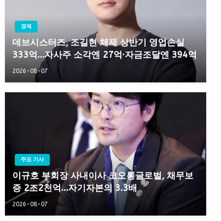
경제
데브시스터즈, 조길현 체제 상반기 영업손실
333억…자사주 소각엔 27억·자금조달엔 394억
2026-08-07
주요 기사
이규호 부회장 사내이사 코오롱글로벌, 채무보
증 2조2천억…자기자본의 3.3배
2026-08-07