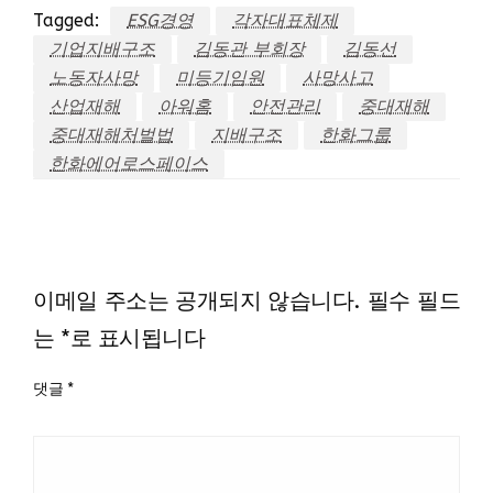
Tagged:
ESG경영
각자대표체제
기업지배구조
김동관 부회장
김동선
노동자사망
미등기임원
사망사고
산업재해
아워홈
안전관리
중대재해
중대재해처벌법
지배구조
한화그룹
한화에어로스페이스
LEAVE A RESPONSE
이메일 주소는 공개되지 않습니다.
필수 필드
는
*
로 표시됩니다
댓글
*