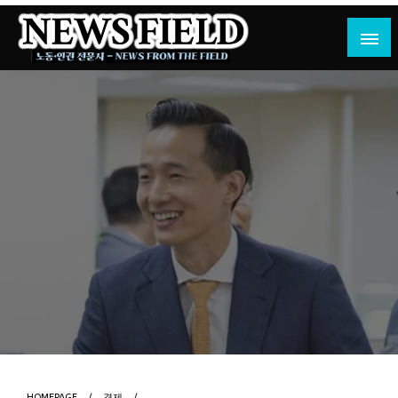
Skip
to
content
노동·인권 전문지
뉴스필드
HOMEPAGE
경제