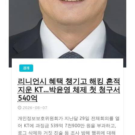
경제
리니언시 혜택 챙기고 해킹 흔적
지운 KT…박윤영 체제 첫 청구서
540억
2026-08-07
개인정보보호위원회가 지난달 29일 전체회의를 열
어 KT에 과징금 539억 7천900만 원을 부과하고,
로그 삭제와 거짓 진술 등 조사 방해 행위에 대해