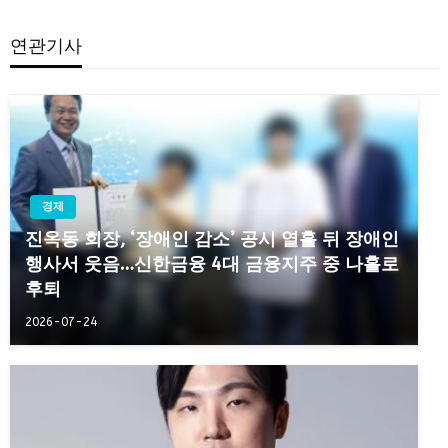
연관기사
경제
진옥동 회장, ‘장애인 감소’ 공시 열흘 뒤 장애인
행사서 웃음…신한금융 4대 금융지주 중 나홀로
후퇴
2026-07-24