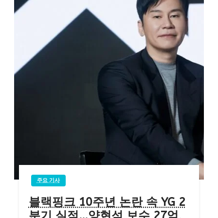
주요 기사
블랙핑크 10주년 논란 속 YG 2
분기 실적…양현석 보수 27억,