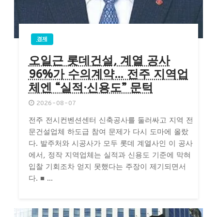
경제
오일근 롯데건설, 계열 공사
96%가 수의계약… 전주 지역업
체엔 “실적·신용도” 문턱
2026-08-07
전주 전시컨벤션센터 신축공사를 둘러싸고 지역 전
문건설업체 하도급 참여 문제가 다시 도마에 올랐
다. 발주처와 시공사가 모두 롯데 계열사인 이 공사
에서, 정작 지역업체는 실적과 신용도 기준에 막혀
입찰 기회조차 얻지 못했다는 주장이 제기되면서
다. ■ ...