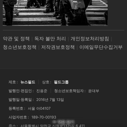
약관 및 정책
|
독자 불만 처리
|
개인정보처리방침
|
청소년보호정책
|
저작권보호정책
|
이메일무단수집거부
제호 :
뉴스필드
|
상호 :
필드그룹
발행인·편집인 :
진용준
|
청소년보호책임자 :
윤대부
발행일·등록일 :
2016년 7월 13일
등록번호 :
서울 아04107
사업자번호 :
189-70-00193
✏ 댓글 달기
주소 :
서울특별시 양천구 신정로13가길 6 411