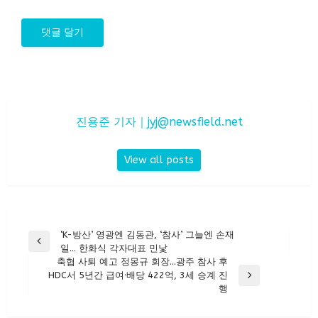
진용준 기자｜
jyj@newsfield.net
View all posts
글
‘K-방산’ 영광엔 김동관, ‘참사’ 그늘엔 손재
Previous
일… 한화식 각자대표 민낯
탐
Post
축협 사퇴 예고 정몽규 회장…광주 참사 후
색
HDC서 5년간 급여·배당 422억, 3세 승계 진
Next
행
Post