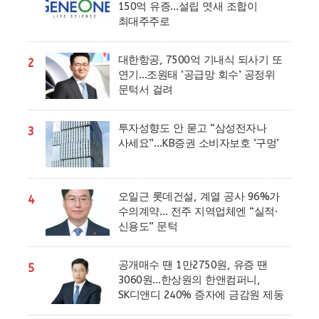
150억 유증…설립 엿새 조합이
최대주주로
대한항공, 7500억 기내식 되사기 또
2
연기…조원태 ‘공급망 회수’ 공정위
문턱서 걸려
투자성향도 안 묻고 “삼성전자나
3
사세요”…KB증권 소비자보호 ‘구멍’
오일근 롯데건설, 계열 공사 96%가
4
수의계약… 전주 지역업체엔 “실적·
신용도” 문턱
공개매수 땐 1만2750원, 유증 땐
5
3060원…한상원의 한앤컴퍼니,
SK디앤디 240% 증자에 금감원 제동