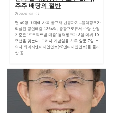
주주 배당의 절반
2026-08-07
팬 40명 초대에 사옥 골프채 난동까지…블랙핑크가
되살린 공연매출 1264억, 총괄프로듀서 수당 산정
기준은 '프로젝트별 매출' 블랙핑크가 8일 데뷔 10
주년을 맞는다. 그러나 기념일을 하루 앞둔 7일 소
속사 와이지엔터테인먼트(YG엔터테인먼트)를 둘러
싼 공...