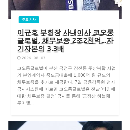
주요 기사
이규호 부회장 사내이사 코오롱
글로벌, 채무보증 2조2천억…자
기자본의 3.3배
2026-08-07
코오롱글로벌이 부산 금정구 장전동 주상복합 사업
의 분양계약자 중도금대출에 1,000억 원 규모의
채무보증을 추가로 제공한다. 7일 금융감독원 전자
공시시스템에 따르면 코오롱글로벌은 전날 '타인에
대한 채무보증 결정' 공시를 통해 '금정산 하늘채
루미엘...