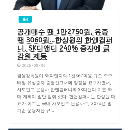
경제
공개매수 땐 1만2750원, 유증
땐 3060원…한상원의 한앤컴퍼
니, SK디앤디 240% 증자에 금
감원 제동
2026-08-06
금융감독원이 SK디앤디의 1천367억원 규모 주주
배정 유상증자 증권신고서에 정정을 요구하면서,
사모펀드 운용사 한앤컴퍼니의 SK디앤디 지분 확
대 계획이 일단 멈춰 섰다. 한앤컴퍼니는 한상원 대
표가 이끄는 국내 사모펀드 운용사로, 2024년 말
기준 운용자산 규...