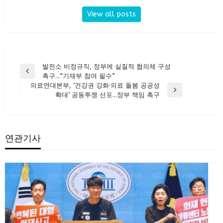
View all posts
글
발전소 비정규직, 정부에 실질적 협의체 구성
Previous
촉구…“기재부 참여 필수”
탐
Post
의료연대본부, ‘건강권 강화·의료 돌봄 공공성
색
Next
확대’ 공동투쟁 선포…정부 책임 촉구
Post
연관기사