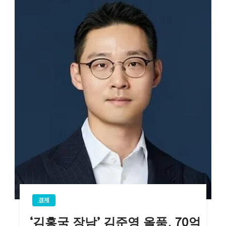
경제
‘김홍국 장남’ 김준영 올품, 70억