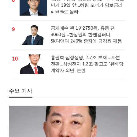
8
만기 19일 앞…하림 오너가 담보금리
4.53%로 올라
공개매수 땐 1만2750원, 유증 땐
9
3060원…한상원의 한앤컴퍼니,
SK디앤디 240% 증자에 금감원 제동
홍원학 삼성생명, 7.7조 부채→자본
10
전환…삼성전자 1.2조 팔고도 ‘유배당
계약자 외면’ 논란
주요 기사