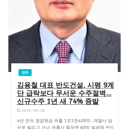
경제
김용철 대표 반도건설, 시평 9계
단 급락보다 무서운 수주절벽…
신규수주 1년 새 74% 증발
2026-08-06
4년 연속 영업현금 유출 1조1천428억…계열사 담
보로 빌리고 오너 권홍사 회장엔 60억 빌려줘 반도