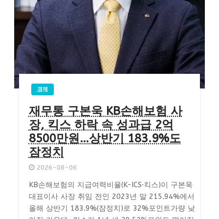
경제
재무통 구본욱 KB손해보험 사
장, 킥스 하락 속 성과급 2억
8500만원…상반기 183.9%도
잠정치
2026-08-06
KB손해보험의 지급여력비율(K-ICS·킥스)이 구본욱
대표이사 사장 취임 전인 2023년 말 215.94%에서
올해 상반기 183.9%(잠정치)로 32%포인트가량 낮