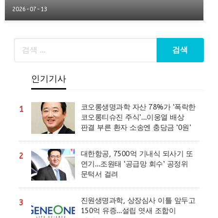
2026-07-13
인기기사
코오롱생명과학 자산 78%가 ‘폭락한
1
코오롱티슈진 주식’…이웅열 배상
판결 부른 환자 소송엔 충당금 ‘0원’
대한항공, 7500억 기내식 되사기 또
2
연기…조원태 ‘공급망 회수’ 공정위
문턱서 걸려
진원생명과학, 상장심사 이틀 앞두고
3
150억 유증…설립 엿새 조합이