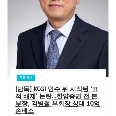
주요 기사
[단독] KCGI 인수 뒤 시작된 ‘표
적 배제’ 논란…한양증권 전 본
부장, 김병철 부회장 상대 10억
손배소