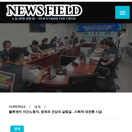
Skip
to
content
노동·인권 전문지
뉴스필드
HOMEPAGE
경제
물류센터 야간노동자, 생계와 건강의 갈림길…사회적 대전환 시급
경제