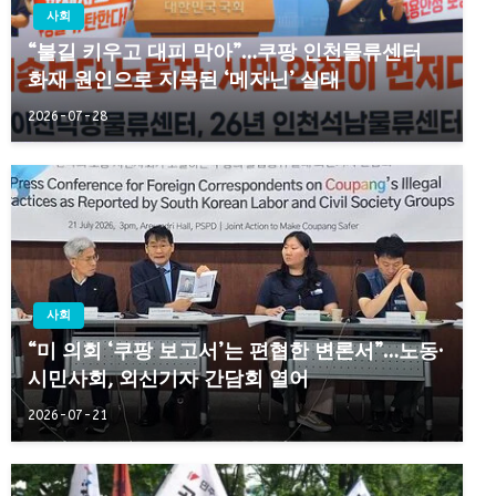
사회
“불길 키우고 대피 막아”…쿠팡 인천물류센터
화재 원인으로 지목된 ‘메자닌’ 실태
2026-07-28
사회
“미 의회 ‘쿠팡 보고서’는 편협한 변론서”…노동·
시민사회, 외신기자 간담회 열어
2026-07-21