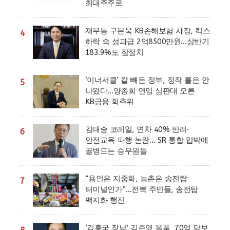
최대주주로
재무통 구본욱 KB손해보험 사장, 킥스
4
하락 속 성과급 2억8500만원…상반기
183.9%도 잠정치
‘이너서클’ 칼 빼든 정부, 정작 룰은 안
5
나왔다…양종희 연임 심판대 오른
KB금융 회추위
김태승 코레일, 연차 40% 반려·
6
안전교육 파행 논란… SR 통합 압박에
골병드는 승무원들
“용인은 지중화, 농촌은 송전탑
7
터미널인가”…전북 주민들, 송전탑
백지화 행진
‘김홍국 장남’ 김준영 올품, 70억 담보