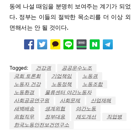
동에 나설 때임을 분명히 보여주는 계기가 되었
다. 정부는 이들의 절박한 목소리를 더 이상 외
면해서는 안 될 것이다.
Tagged:
건강권
공공운수노조
국회 토론회
기업책임
노동권
노동자 건강
노동정책
노동조합
노동환경
물류센터 야간노동자
사회공공연구원
사회문제
산업재해
새벽배송
생계위협
야간노동
위험직무
정부대응
제도개선
직업병
한국노동안전보건연구소