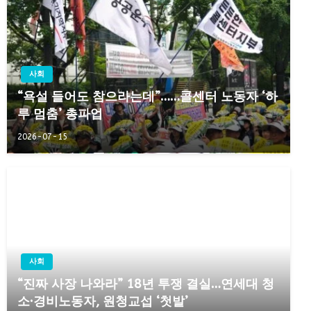
사회
“욕설 들어도 참으라는데”……콜센터 노동자 ‘하
루 멈춤’ 총파업
2026-07-15
사회
“진짜 사장 나와라” 18년 투쟁 결실…연세대 청
소·경비노동자, 원청교섭 ‘첫발’