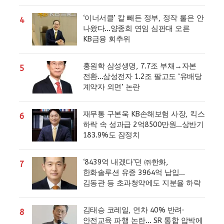
‘이너서클’ 칼 빼든 정부, 정작 룰은 안
4
나왔다…양종희 연임 심판대 오른
KB금융 회추위
홍원학 삼성생명, 7.7조 부채→자본
5
전환…삼성전자 1.2조 팔고도 ‘유배당
계약자 외면’ 논란
재무통 구본욱 KB손해보험 사장, 킥스
6
하락 속 성과급 2억8500만원…상반기
183.9%도 잠정치
‘8439억 내겠다’던 ㈜한화,
7
한화솔루션 유증 3964억 납입…
김동관 등 초과청약에도 지분율 하락
김태승 코레일, 연차 40% 반려·
8
안전교육 파행 논란… SR 통합 압박에