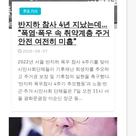
주요 기사
반지하 참사 4년 지났는데…
“폭염·폭우 속 취약계층 주거
안전 여전히 미흡”
2026-08-07
2022년 서울 반지하 폭우 참사 4주기를 맞아
시민사회단체들이 기후재난 희생자를 추모하
고 주거권 보장 및 기후정의 실현을 촉구했다.
'반지하 폭우참사 4주기 추모행동'과 노동·빈
곤·주거·시민사회 단체들은 7일 오전 11시 서
울 광화문광장 이순신 장군 동...