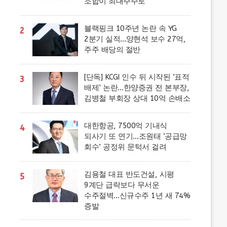
조합이 최대주주로
블랙핑크 10주년 논란 속 YG
2
2분기 실적…양현석 보수 27억,
주주 배당의 절반
[단독] KCGI 인수 뒤 시작된 ‘표적
3
배제’ 논란…한양증권 전 본부장,
김병철 부회장 상대 10억 손배소
대한항공, 7500억 기내식
4
되사기 또 연기…조원태 ‘공급망
회수’ 공정위 문턱서 걸려
김용철 대표 반도건설, 시평
5
9계단 급락보다 무서운
수주절벽…신규수주 1년 새 74%
증발