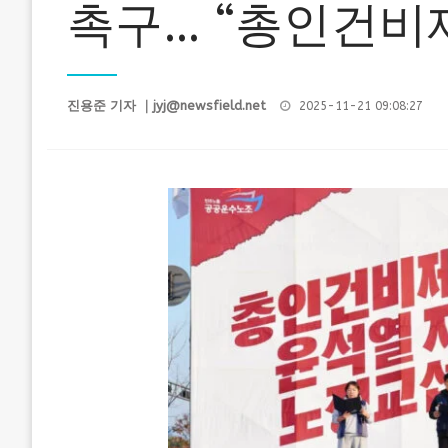
촉구… “총인건비
Posted
진용준 기자 ｜
jyj@newsfield.net
2025-11-21 09:08:27
on