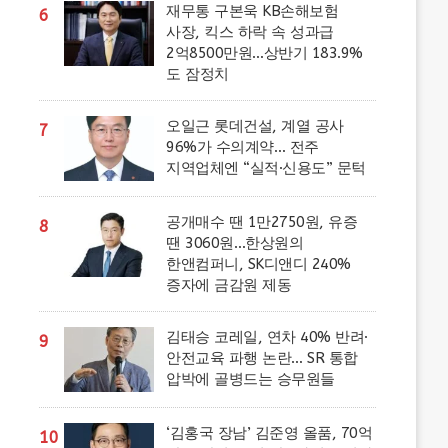
재무통 구본욱 KB손해보험
6
사장, 킥스 하락 속 성과급
2억8500만원…상반기 183.9%
도 잠정치
오일근 롯데건설, 계열 공사
7
96%가 수의계약… 전주
지역업체엔 “실적·신용도” 문턱
공개매수 땐 1만2750원, 유증
8
땐 3060원…한상원의
한앤컴퍼니, SK디앤디 240%
증자에 금감원 제동
김태승 코레일, 연차 40% 반려·
9
안전교육 파행 논란… SR 통합
압박에 골병드는 승무원들
‘김홍국 장남’ 김준영 올품, 70억
10