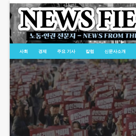
Skip
to
content
노동·인권 전문지
뉴스필드
사회
경제
주요 기사
칼럼
신문사소개