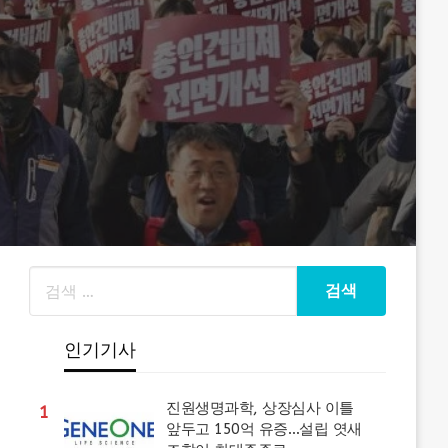
인기기사
진원생명과학, 상장심사 이틀
1
앞두고 150억 유증…설립 엿새