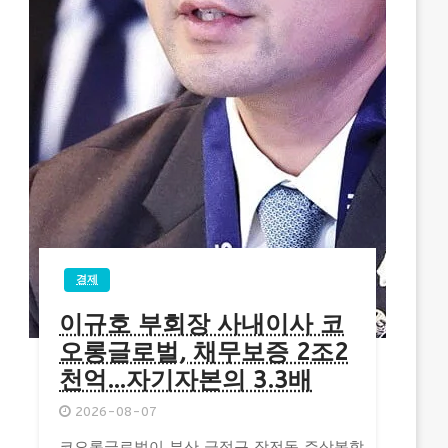
경제
이규호 부회장 사내이사 코
오롱글로벌, 채무보증 2조2
천억…자기자본의 3.3배
2026-08-07
코오롱글로벌이 부산 금정구 장전동 주상복합