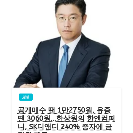
경제
공개매수 땐 1만2750원, 유증
땐 3060원…한상원의 한앤컴퍼
니, SK디앤디 240% 증자에 금