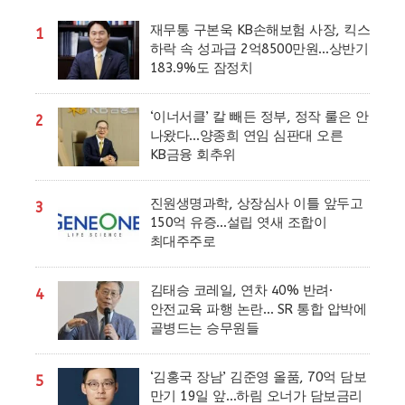
재무통 구본욱 KB손해보험 사장, 킥스
1
하락 속 성과급 2억8500만원…상반기
183.9%도 잠정치
‘이너서클’ 칼 빼든 정부, 정작 룰은 안
2
나왔다…양종희 연임 심판대 오른
KB금융 회추위
진원생명과학, 상장심사 이틀 앞두고
3
150억 유증…설립 엿새 조합이
최대주주로
김태승 코레일, 연차 40% 반려·
4
안전교육 파행 논란… SR 통합 압박에
골병드는 승무원들
‘김홍국 장남’ 김준영 올품, 70억 담보
5
만기 19일 앞…하림 오너가 담보금리