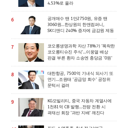
4.53%로 올라
공개매수 땐 1만2750원, 유증 땐
6
3060원…한상원의 한앤컴퍼니,
SK디앤디 240% 증자에 금감원 제동
코오롱생명과학 자산 78%가 ‘폭락한
7
코오롱티슈진 주식’…이웅열 배상
판결 부른 환자 소송엔 충당금 ‘0원’
대한항공, 7500억 기내식 되사기 또
8
연기…조원태 ‘공급망 회수’ 공정위
문턱서 걸려
KG모빌리티, 중국 자동차 계열사에
9
1천81억 CB 발행…전량 전환 시
곽재선 회장 ‘과반 지배’ 깨진다