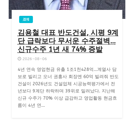
경제
김용철 대표 반도건설, 시평 9계
단 급락보다 무서운 수주절벽…
신규수주 1년 새 74% 증발
2026-08-06
4년 연속 영업현금 유출 1조1천428억…계열사 담
보로 빌리고 오너 권홍사 회장엔 60억 빌려줘 반도
건설이 2026년도 건설업체 시공능력평가에서 전
년보다 9계단 하락하며 39위로 밀려났다. 지난해
신규 수주가 70% 이상 급감하고 영업활동 현금흐
름이 4년 연...