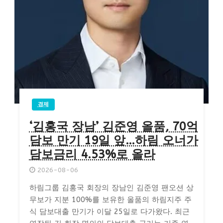
경제
‘김홍국 장남’ 김준영 올품, 70억
담보 만기 19일 앞…하림 오너가
담보금리 4.53%로 올라
2026-08-06
하림그룹 김홍국 회장의 장남인 김준영 팬오션 상
무보가 지분 100%를 보유한 올품의 하림지주 주
식 담보대출 만기가 이달 25일로 다가왔다. 최근