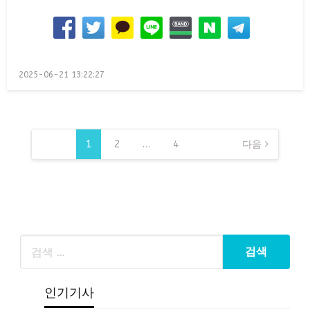
Posted
2025-06-21 13:22:27
on
글
페
1
2
…
4
다음
이
지
매
김
인기기사