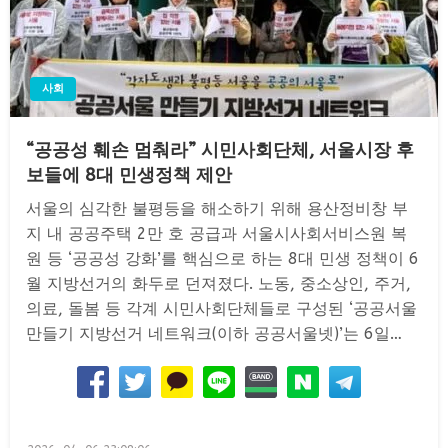
사회
“공공성 훼손 멈춰라” 시민사회단체, 서울시장 후
보들에 8대 민생정책 제안
서울의 심각한 불평등을 해소하기 위해 용산정비창 부
지 내 공공주택 2만 호 공급과 서울시사회서비스원 복
원 등 ‘공공성 강화’를 핵심으로 하는 8대 민생 정책이 6
월 지방선거의 화두로 던져졌다. 노동, 중소상인, 주거,
의료, 돌봄 등 각계 시민사회단체들로 구성된 ‘공공서울
만들기 지방선거 네트워크(이하 공공서울넷)’는 6일…
Posted