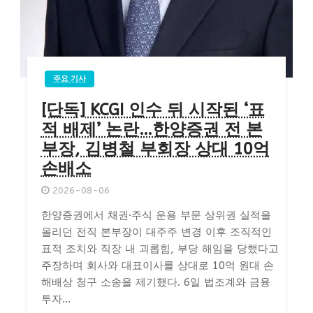
주요 기사
[단독] KCGI 인수 뒤 시작된 ‘표
적 배제’ 논란…한양증권 전 본
부장, 김병철 부회장 상대 10억
손배소
2026-08-06
한양증권에서 채권·주식 운용 부문 상위권 실적을
올리던 전직 본부장이 대주주 변경 이후 조직적인
표적 조치와 직장 내 괴롭힘, 부당 해임을 당했다고
주장하며 회사와 대표이사를 상대로 10억 원대 손
해배상 청구 소송을 제기했다. 6일 법조계와 금융
투자...