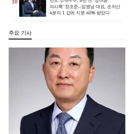
진도 소액주주, 8년 전 ‘상여금
10
의사록’ 정조준…임병남 대표, 순자산
4분의 1 값에 지분 40% 받았다
주요 기사