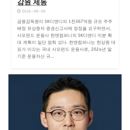
감원 제동
2026-08-06
금융감독원이 SK디앤디의 1천367억원 규모 주주
배정 유상증자 증권신고서에 정정을 요구하면서,
사모펀드 운용사 한앤컴퍼니의 SK디앤디 지분 확
대 계획이 일단 멈춰 섰다. 한앤컴퍼니는 한상원 대
표가 이끄는 국내 사모펀드 운용사로, 2024년 말
기준 운용자산 규...