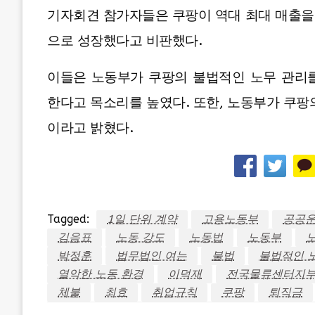
기자회견 참가자들은 쿠팡이 역대 최대 매출을
으로 성장했다고 비판했다.
이들은 노동부가 쿠팡의 불법적인 노무 관리
한다고 목소리를 높였다. 또한, 노동부가 쿠팡
이라고 밝혔다.
Tagged:
1일 단위 계약
고용노동부
공공
김음표
노동 강도
노동법
노동부
박정훈
법무법인 여는
불법
불법적인 
열악한 노동 환경
이덕재
전국물류센터지
체불
최효
취업규칙
쿠팡
퇴직금