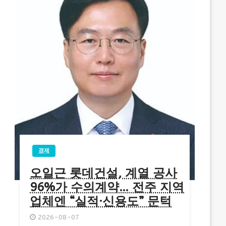
경제
오일근 롯데건설, 계열 공사
96%가 수의계약… 전주 지역
업체엔 “실적·신용도” 문턱
2026-08-07