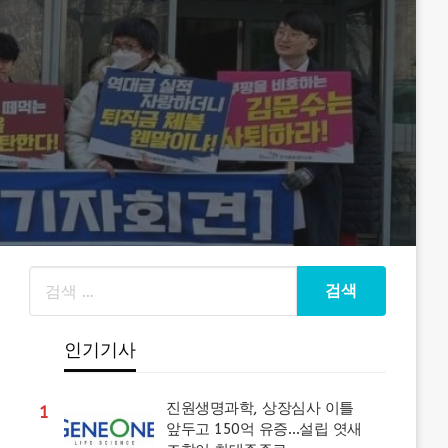
인기기사
진원생명과학, 상장심사 이틀
1
앞두고 150억 유증…설립 엿새