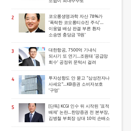
조합이 최대주주로
코오롱생명과학 자산 78%가
2
‘폭락한 코오롱티슈진 주식’…
이웅열 배상 판결 부른 환자
소송엔 충당금 ‘0원’
대한항공, 7500억 기내식
3
되사기 또 연기…조원태 ‘공급망
회수’ 공정위 문턱서 걸려
투자성향도 안 묻고 “삼성전자나
4
사세요”…KB증권 소비자보호
‘구멍’
[단독] KCGI 인수 뒤 시작된 ‘표적
5
배제’ 논란…한양증권 전 본부장,
김병철 부회장 상대 10억 손배소