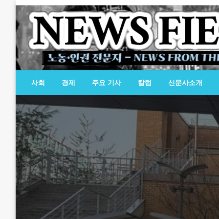
Skip
to
content
노동·인권 전문지
뉴스필드
사회
경제
주요 기사
칼럼
신문사소개