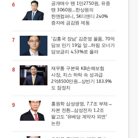
공개매수 땐 1만2750원, 유증
6
땐 3060원…한상원의
한앤컴퍼니, SK디앤디 240%
증자에 금감원 제동
‘김홍국 장남’ 김준영 올품, 70억
7
담보 만기 19일 앞…하림 오너가
담보금리 4.53%로 올라
재무통 구본욱 KB손해보험
8
사장, 킥스 하락 속 성과급
2억8500만원…상반기 183.9%
도 잠정치
홍원학 삼성생명, 7.7조 부채→
9
자본 전환…삼성전자 1.2조
팔고도 ‘유배당 계약자 외면’
논란