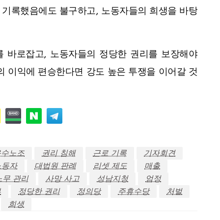
 기록했음에도 불구하고, 노동자들의 희생을 바탕
를 바로잡고, 노동자들의 정당한 권리를 보장해야
의 이익에 편승한다면 강도 높은 투쟁을 이어갈 것
운수노조
권리 침해
근로 기록
기자회견
노동자
대법원 판례
리셋 제도
매출
노무 관리
사망 사고
성남지청
엄정
부
정당한 권리
정의당
주휴수당
처벌
희생