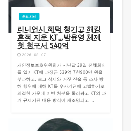
주요 기사
리니언시 혜택 챙기고 해킹
흔적 지운 KT…박윤영 체제
첫 청구서 540억
2026-08-07
개인정보보호위원회가 지난달 29일 전체회의
를 열어 KT에 과징금 539억 7천900만 원을
부과하고, 로그 삭제와 거짓 진술 등 조사 방
해 행위에 대해 KT를 수사기관에 고발하기로
의결한 가운데 이번 처분을 둘러싸고 KT의 과
거 규제기관 대응 방식이 재조명되고 ...