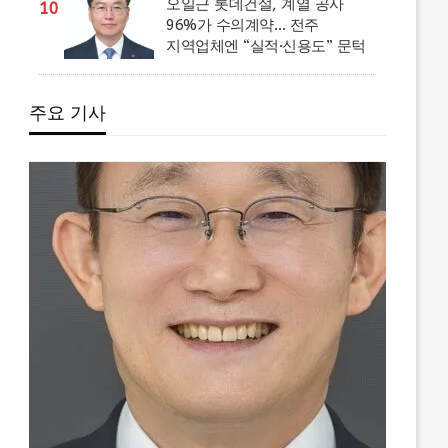
오일근 롯데건설, 계열 공사
10
96%가 수의계약… 전주
지역업체엔 “실적·신용도” 문턱
주요 기사