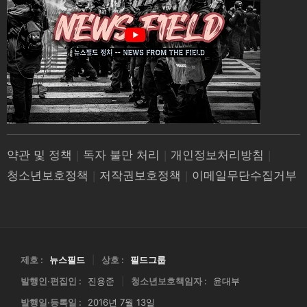
약관 및 정책
|
독자 불만 처리
|
개인정보처리방침
|
청소년보호정책
|
저작권보호정책
|
이메일무단수집거부
제호 :
뉴스필드
|
상호 :
필드그룹
발행인·편집인 :
진용준
|
청소년보호책임자 :
윤대부
발행일·등록일 :
2016년 7월 13일