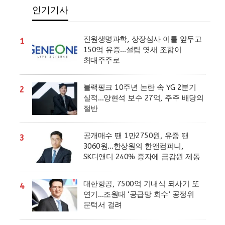
인기기사
진원생명과학, 상장심사 이틀 앞두고
1
150억 유증…설립 엿새 조합이
최대주주로
블랙핑크 10주년 논란 속 YG 2분기
2
실적…양현석 보수 27억, 주주 배당의
절반
공개매수 땐 1만2750원, 유증 땐
3
3060원…한상원의 한앤컴퍼니,
SK디앤디 240% 증자에 금감원 제동
대한항공, 7500억 기내식 되사기 또
4
연기…조원태 ‘공급망 회수’ 공정위
문턱서 걸려