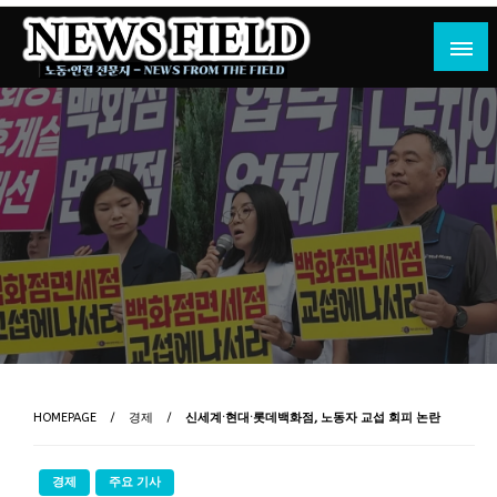
Skip
to
content
노동·인권 전문지
뉴스필드
HOMEPAGE
경제
신세계·현대·롯데백화점, 노동자 교섭 회피 논란
경제
주요 기사