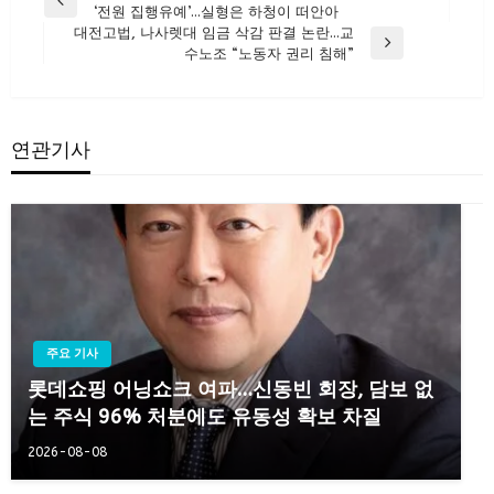
Previous
‘전원 집행유예’…실형은 하청이 떠안아
탐
Post
대전고법, 나사렛대 임금 삭감 판결 논란…교
색
Next
수노조 “노동자 권리 침해”
Post
연관기사
주요 기사
롯데쇼핑 어닝쇼크 여파…신동빈 회장, 담보 없
는 주식 96% 처분에도 유동성 확보 차질
2026-08-08