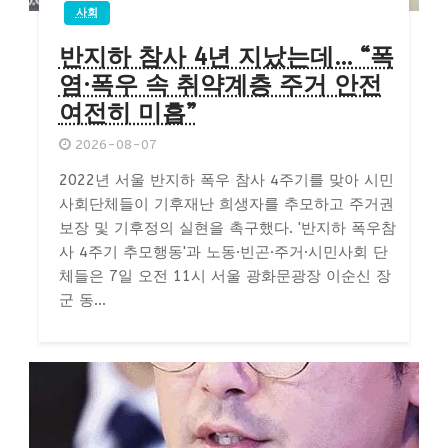
사회
반지하 참사 4년 지났는데… “폭
염·폭우 속 취약계층 주거 안전
여전히 미흡”
2026-08-07
2022년 서울 반지하 폭우 참사 4주기를 맞아 시민
사회단체들이 기후재난 희생자를 추모하고 주거권
보장 및 기후정의 실현을 촉구했다. '반지하 폭우참
사 4주기 추모행동'과 노동·빈곤·주거·시민사회 단
체들은 7일 오전 11시 서울 광화문광장 이순신 장
군 동...