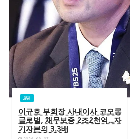
경제
이규호 부회장 사내이사 코오롱
글로벌, 채무보증 2조2천억…자
기자본의 3.3배
2026-08-07