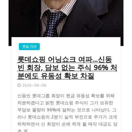
주요 기사
롯데쇼핑 어닝쇼크 여파…신동
빈 회장, 담보 없는 주식 96% 처
분에도 유동성 확보 차질
2026-08-08
신동빈 롯데그룹 회장이 현금 유동성 확보를 위해
처분하겠다고 밝힌 롯데쇼핑 주식이 그가 보유한
무담보 물량의 96%에 달하는 것으로 나타났다. 그
러나 롯데쇼핑의 2분기 실적 부진으로 주가가 크게
하락하면서 신 회장이 손에 쥐게 될 매각 대금도 당
초 계...