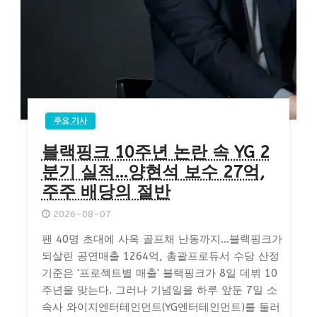
주요 기사
블랙핑크 10주년 논란 속 YG 2
분기 실적…양현석 보수 27억,
주주 배당의 절반
2026-08-07
팬 40명 초대에 사옥 골프채 난동까지…블랙핑크가
되살린 공연매출 1264억, 총괄프로듀서 수당 산정
기준은 '프로젝트별 매출' 블랙핑크가 8일 데뷔 10
주년을 맞는다. 그러나 기념일을 하루 앞둔 7일 소
속사 와이지엔터테인먼트(YG엔터테인먼트)를 둘러