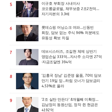
이규호 부회장 사내이사
5
코오롱글로벌, 채무보증 2조2천억…
자기자본의 3.3배
롯데쇼핑 어닝쇼크 여파…신동빈
6
회장, 담보 없는 주식 96% 처분에도
유동성 확보 차질
데브시스터즈, 조길현 체제 상반기
7
영업손실 333억…자사주 소각엔 27억
·자금조달엔 394억
‘김홍국 장남’ 김준영 올품, 70억 담보
8
만기 19일 앞…하림 오너가 담보금리
4.53%로 올라
‘2조 실탄 만든다’ 8개월째 미확정…
9
김남정의 동원산업, 정작 쥔 현금은
4192억