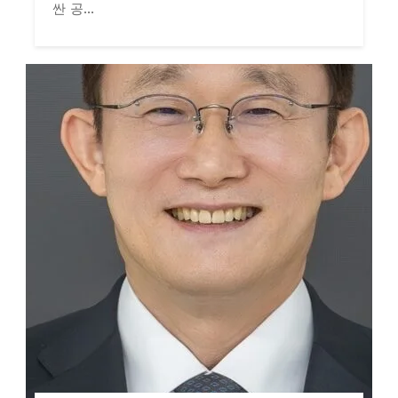
싼 공...