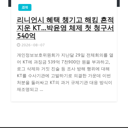
경제
리니언시 혜택 챙기고 해킹 흔적
지운 KT…박윤영 체제 첫 청구서
540억
2026-08-07
개인정보보호위원회가 지난달 29일 전체회의를 열
어 KT에 과징금 539억 7천900만 원을 부과하고,
로그 삭제와 거짓 진술 등 조사 방해 행위에 대해
KT를 수사기관에 고발하기로 의결한 가운데 이번
처분을 둘러싸고 KT의 과거 규제기관 대응 방식이
재조명되고 ...