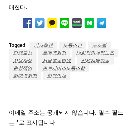
대한다.
Tagged:
기자회견
노동조건
노조법
단체교섭
롯데백화점
백화점면세점노조
사용자성
서울행정법원
신세계백화점
원청책임
판매서비스노동조합
현대백화점
협력업체
LEAVE A RESPONSE
이메일 주소는 공개되지 않습니다.
필수 필드
는
*
로 표시됩니다