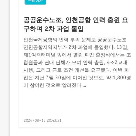
주요 기사
공공운수노조, 인천공항 인력 충원 요
구하며 2차 파업 돌입
인천국제공항의 인력 부족 문제로 공공운수노조
인천공항지역지부가 2차 파업에 돌입했다. 13일,
제1여객터미널 앞에서 열린 파업 출정식에서는 조
합원들과 연대 단체가 모여 인력 충원, 4조2교대
시행, 그리고 근로 조건 개선을 요구했다. 이번 파
업은 지난 7월 30일에 이어진 것으로, 약 1,800명
이 참여한 것으로 알려졌다….
Posted
2024-08-13 20:43:51
on