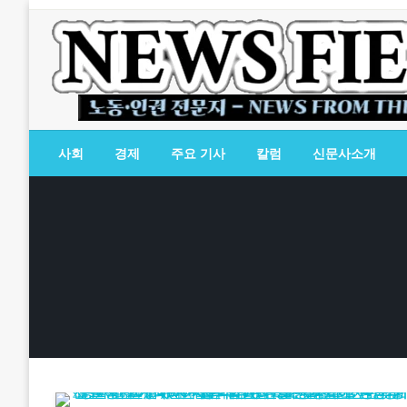
Skip
to
content
노동·인권 전문지
뉴스필드
사회
경제
주요 기사
칼럼
신문사소개