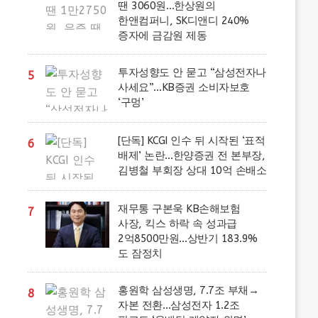
땐 3060원…한상원의
한앤컴퍼니, SK디앤디 240%
증자에 금감원 제동
투자성향도 안 묻고 “삼성전자나
5
사세요”…KB증권 소비자보호
‘구멍’
[단독] KCGI 인수 뒤 시작된 ‘표적
6
배제’ 논란…한양증권 전 본부장,
김병철 부회장 상대 10억 손배소
재무통 구본욱 KB손해보험
7
사장, 킥스 하락 속 성과급
2억8500만원…상반기 183.9%
도 잠정치
홍원학 삼성생명, 7.7조 부채→
8
자본 전환…삼성전자 1.2조