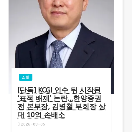
사회
[단독] KCGI 인수 뒤 시작된
‘표적 배제’ 논란…한양증권
전 본부장, 김병철 부회장 상
대 10억 손배소
2026-08-06