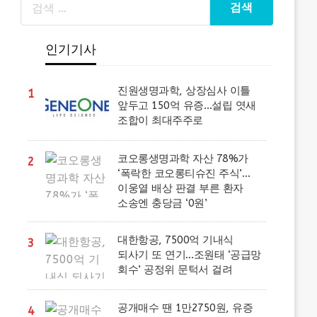
인기기사
진원생명과학, 상장심사 이틀
1
앞두고 150억 유증…설립 엿새
조합이 최대주주로
코오롱생명과학 자산 78%가
2
‘폭락한 코오롱티슈진 주식’…
이웅열 배상 판결 부른 환자
소송엔 충당금 ‘0원’
대한항공, 7500억 기내식
3
되사기 또 연기…조원태 ‘공급망
회수’ 공정위 문턱서 걸려
공개매수 땐 1만2750원, 유증
4