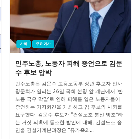
사회
주요 기사
민주노총, 노동자 피해 증언으로 김문
수 후보 압박
민주노총은 김문수 고용노동부 장관 후보자 인사
청문회가 열리는 26일 국회 본청 앞 계단에서 ‘반
노동 극우 막말’로 인해 피해를 입은 노동자들이
증언하는 기자회견을 개최하고 김 후보의 사퇴를
요구했다. 김문수 후보가 “건설노조 분신 방조”라
는 거짓 의혹에 동조한 발언에 대해, 건설노조 송
찬흡 건설기계분과장은 “유가족의…