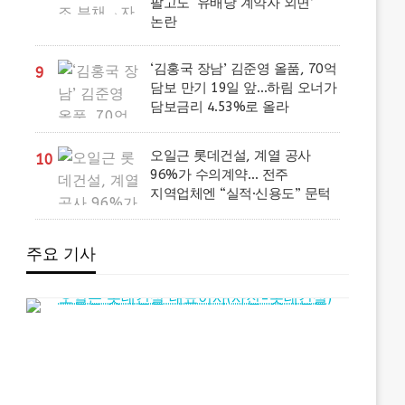
팔고도 ‘유배당 계약자 외면’
논란
‘김홍국 장남’ 김준영 올품, 70억
9
담보 만기 19일 앞…하림 오너가
담보금리 4.53%로 올라
오일근 롯데건설, 계열 공사
10
96%가 수의계약… 전주
지역업체엔 “실적·신용도” 문턱
주요 기사