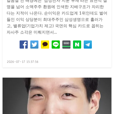
걸음질 친 배경에는 ‘삼성전자 지분 부재’라는 표면적 설
명을 넘어 소액주주 환원에 인색한 지배구조가 자리한
다는 지적이 나온다. 순이익은 카드업계 1위인데도 벌어
들인 이익 상당분이 최대주주인 삼성생명으로 흘러가
고, 밸류업(기업가치 제고) 국면의 핵심 카드로 꼽히는
자사주 소각은 미뤄지면서…
Posted
2026-07-17 15:37:56
on