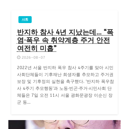
사회
반지하 참사 4년 지났는데… “폭
염·폭우 속 취약계층 주거 안전
여전히 미흡”
2026-08-07
2022년 서울 반지하 폭우 참사 4주기를 맞아 시민
사회단체들이 기후재난 희생자를 추모하고 주거권
보장 및 기후정의 실현을 촉구했다. '반지하 폭우참
사 4주기 추모행동'과 노동·빈곤·주거·시민사회 단
체들은 7일 오전 11시 서울 광화문광장 이순신 장
군 동...