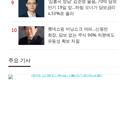
‘김홍국 장남’ 김준영 올품, 70억 담보
9
만기 19일 앞…하림 오너가 담보금리
4.53%로 올라
롯데쇼핑 어닝쇼크 여파…신동빈
10
회장, 담보 없는 주식 96% 처분에도
유동성 확보 차질
주요 기사