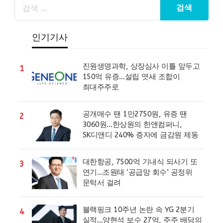
인기기사
진원생명과학, 상장심사 이틀 앞두고
1
150억 유증…설립 엿새 조합이
최대주주로
공개매수 땐 1만2750원, 유증 땐
2
3060원…한상원의 한앤컴퍼니,
SK디앤디 240% 증자에 금감원 제동
대한항공, 7500억 기내식 되사기 또
3
연기…조원태 ‘공급망 회수’ 공정위
문턱서 걸려
블랙핑크 10주년 논란 속 YG 2분기
4
실적…양현석 보수 27억, 주주 배당의