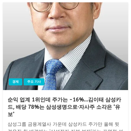
경제
주요 기사
순익 업계 1위인데 주가는 −16%…김이태 삼성카
드, 배당 78%는 삼성생명으로·자사주 소각은 ‘유
보’
삼성그룹 금융계열사 가운데 삼성카드 주가만 올해 뒷