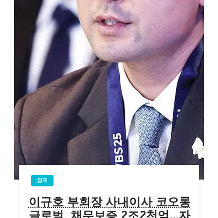
경제
이규호 부회장 사내이사 코오롱
글로벌, 채무보증 2조2천억…자