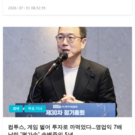
Posted
2026-07-31 08:32:39
on
경제
주요 기사
컴투스, 게임 벌어 투자로 까먹었다…영업익 7배
날린 ‘평가손’, 송병준의 5년