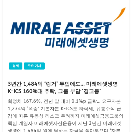
경제
주요 기사
3년간 1,484억 ‘링거’ 투입에도… 미래에셋생명
K-ICS 160%대 추락, 그룹 부담 ‘경고등’
확정치 167.6%, 전년 말 대비 9.1%p 급락… 요구자본
1,234억 ‘폭증’ 기본자본 K-ICS도 하락세, 유통주식 급
감에 따른 유동성 리스크 우려까지 미래에셋금융그룹의
핵심 계열사 미래에셋자산운용이 지난 3년간 미래에셋
생명에 1,484억 원에 달하는 자금을 쏟아부으며 ‘자본