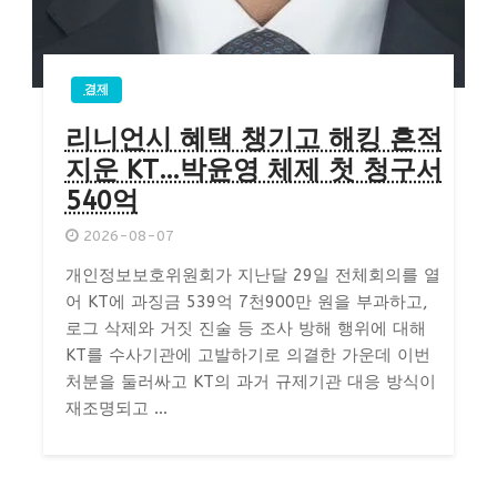
경제
리니언시 혜택 챙기고 해킹 흔적
지운 KT…박윤영 체제 첫 청구서
540억
2026-08-07
개인정보보호위원회가 지난달 29일 전체회의를 열
어 KT에 과징금 539억 7천900만 원을 부과하고,
로그 삭제와 거짓 진술 등 조사 방해 행위에 대해
KT를 수사기관에 고발하기로 의결한 가운데 이번
처분을 둘러싸고 KT의 과거 규제기관 대응 방식이
재조명되고 ...