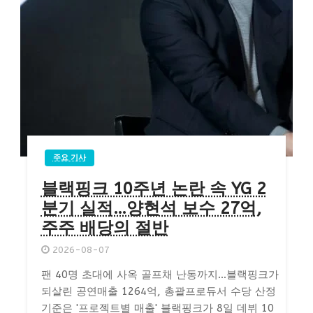
주요 기사
블랙핑크 10주년 논란 속 YG 2
분기 실적…양현석 보수 27억,
주주 배당의 절반
2026-08-07
팬 40명 초대에 사옥 골프채 난동까지…블랙핑크가
되살린 공연매출 1264억, 총괄프로듀서 수당 산정
기준은 '프로젝트별 매출' 블랙핑크가 8일 데뷔 10