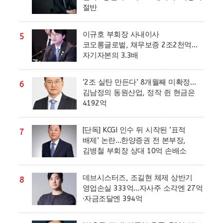
절반
이규호 부회장 사내이사
5
코오롱글로벌, 채무보증 2조2천억…
자기자본의 3.3배
‘2조 실탄 만든다’ 8개월째 미확정…
6
김남정의 동원산업, 정작 쥔 현금은
4192억
[단독] KCGI 인수 뒤 시작된 ‘표적
7
배제’ 논란…한양증권 전 본부장,
김병철 부회장 상대 10억 손배소
데브시스터즈, 조길현 체제 상반기
8
영업손실 333억…자사주 소각엔 27억
·자금조달엔 394억