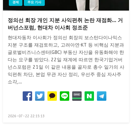
경제
주요 기사
정의선 회장 개인 지분 사익편취 논란 재점화… 거
버넌스포럼, 현대차 이사회 정조준
현대자동차 이사회가 정의선 회장의 보스턴다이나믹스
지분 구조를 재검토하고, 고려아연·KT 등 비핵심 지분과
글로벌비즈니스센터(GBC) 부동산 자산을 유동화해야 한
다는 요구를 받았다. 22일 재계에 따르면 한국기업거버
넌스포럼은 21일 이 같은 내용을 골자로 총수 일가의 사
익편취 차단, 본업 무관 자산 정리, 우선주 중심 자사주
소각,…
Posted
2026-07-22 22:15:13
on