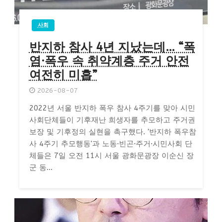
사회
반지하 참사 4년 지났는데… “폭
염·폭우 속 취약계층 주거 안전
여전히 미흡”
2026-08-07
2022년 서울 반지하 폭우 참사 4주기를 맞아 시민
사회단체들이 기후재난 희생자를 추모하고 주거권
보장 및 기후정의 실현을 촉구했다. '반지하 폭우참
사 4주기 추모행동'과 노동·빈곤·주거·시민사회 단
체들은 7일 오전 11시 서울 광화문광장 이순신 장
군 동...