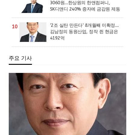
3060원…한상원의 한앤컴퍼니,
SK디앤디 240% 증자에 금감원 제동
‘2조 실탄 만든다’ 8개월째 미확정…
10
김남정의 동원산업, 정작 쥔 현금은
4192억
주요 기사