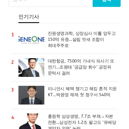
인기기사
진원생명과학, 상장심사 이틀 앞두고
1
150억 유증…설립 엿새 조합이
최대주주로
대한항공, 7500억 기내식 되사기 또
2
연기…조원태 ‘공급망 회수’ 공정위
문턱서 걸려
리니언시 혜택 챙기고 해킹 흔적 지운
3
KT…박윤영 체제 첫 청구서 540억
홍원학 삼성생명, 7.7조 부채→자본
4
전환…삼성전자 1.2조 팔고도 ‘유배당
계약자 외면’ 논란