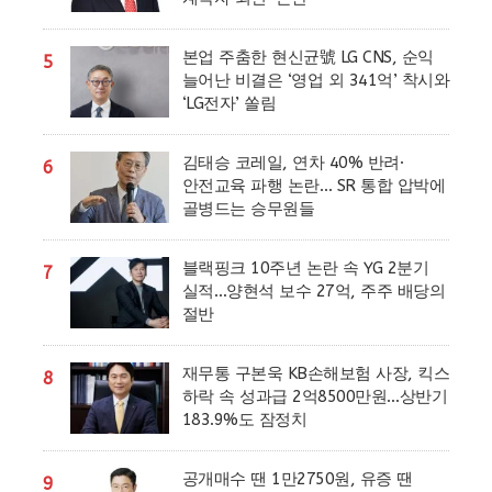
본업 주춤한 현신균號 LG CNS, 순익
5
늘어난 비결은 ‘영업 외 341억’ 착시와
‘LG전자’ 쏠림
김태승 코레일, 연차 40% 반려·
6
안전교육 파행 논란… SR 통합 압박에
골병드는 승무원들
블랙핑크 10주년 논란 속 YG 2분기
7
실적…양현석 보수 27억, 주주 배당의
절반
재무통 구본욱 KB손해보험 사장, 킥스
8
하락 속 성과급 2억8500만원…상반기
183.9%도 잠정치
공개매수 땐 1만2750원, 유증 땐
9