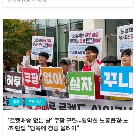
2026-01-30 22:28:26
on
경제
주요 기사
‘로켓배송 없는 날’ 쿠팡 규탄…열악한 노동환경·노
조 탄압 “탐욕에 경종 울려야”