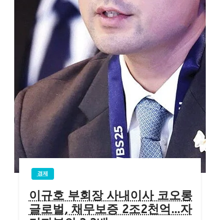
경제
이규호 부회장 사내이사 코오롱
글로벌, 채무보증 2조2천억…자