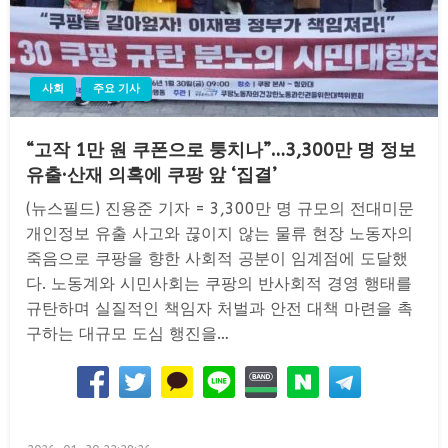
사회
주요 기사
“고작 1만 원 쿠폰으로 퉁치나”…3,300만 명 정보
유출·산재 의혹에 쿠팡 앞 ‘집결’
(뉴스필드) 진용준 기자 = 3,300만 명 규모의 전대미문
개인정보 유출 사고와 끊이지 않는 물류 현장 노동자의
죽음으로 쿠팡을 향한 사회적 공분이 임계점에 도달했
다. 노동계와 시민사회는 쿠팡의 반사회적 경영 행태를
규탄하며 실질적인 책임자 처벌과 안전 대책 마련을 촉
구하는 대규모 도심 행진을…
Posted