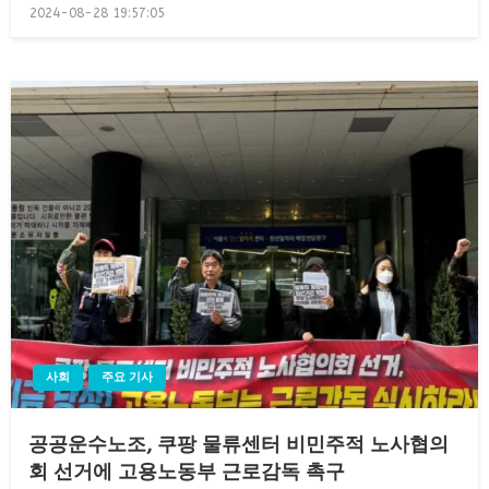
Posted
2024-08-28 19:57:05
on
사회
주요 기사
공공운수노조, 쿠팡 물류센터 비민주적 노사협의
회 선거에 고용노동부 근로감독 촉구