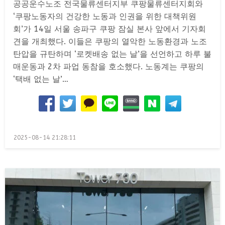
공공운수노조 전국물류센터지부 쿠팡물류센터지회와
‘쿠팡노동자의 건강한 노동과 인권을 위한 대책위원
회’가 14일 서울 송파구 쿠팡 잠실 본사 앞에서 기자회
견을 개최했다. 이들은 쿠팡의 열악한 노동환경과 노조
탄압을 규탄하며 ‘로켓배송 없는 날’을 선언하고 하루 불
매운동과 2차 파업 동참을 호소했다. 노동계는 쿠팡의
‘택배 없는 날’…
Posted
2025-08-14 21:28:11
on