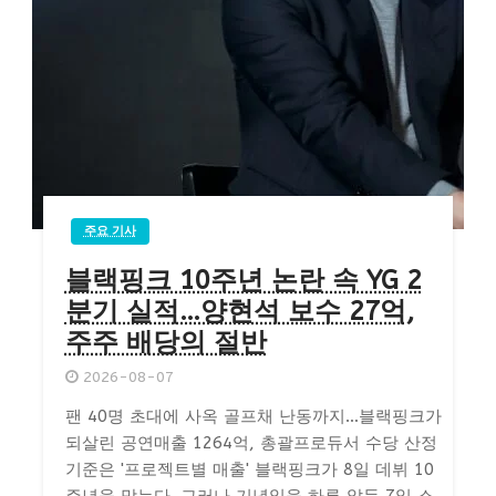
주요 기사
블랙핑크 10주년 논란 속 YG 2
분기 실적…양현석 보수 27억,
주주 배당의 절반
2026-08-07
팬 40명 초대에 사옥 골프채 난동까지…블랙핑크가
되살린 공연매출 1264억, 총괄프로듀서 수당 산정
기준은 '프로젝트별 매출' 블랙핑크가 8일 데뷔 10
주년을 맞는다. 그러나 기념일을 하루 앞둔 7일 소