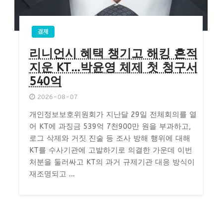
경제
리니언시 혜택 챙기고 해킹 흔적
지운 KT…박윤영 체제 첫 청구서
540억
2026-08-07
개인정보보호위원회가 지난달 29일 전체회의를 열
어 KT에 과징금 539억 7천900만 원을 부과하고,
로그 삭제와 거짓 진술 등 조사 방해 행위에 대해
KT를 수사기관에 고발하기로 의결한 가운데 이번
처분을 둘러싸고 KT의 과거 규제기관 대응 방식이
재조명되고 ...