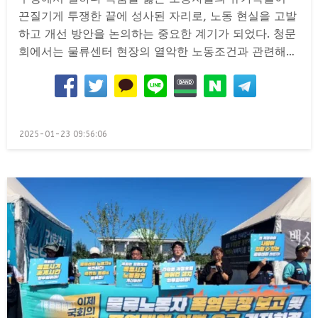
끈질기게 투쟁한 끝에 성사된 자리로, 노동 현실을 고발
하고 개선 방안을 논의하는 중요한 계기가 되었다. 청문
회에서는 물류센터 현장의 열악한 노동조건과 관련해…
Posted
2025-01-23 09:56:06
on