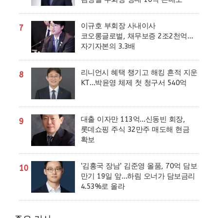
이규호 부회장 사내이사
7
코오롱글로벌, 채무보증 2조2천억…
자기자본의 3.3배
리니언시 혜택 챙기고 해킹 흔적 지운
8
KT…박윤영 체제 첫 청구서 540억
대출 이자만 113억…신동빈 회장,
9
롯데쇼핑 주식 32만주 매도해 현금
확보
‘김홍국 장남’ 김준영 올품, 70억 담보
10
만기 19일 앞…하림 오너가 담보금리
4.53%로 올라