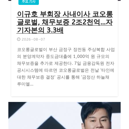
주요 기사
이규호 부회장 사내이사 코오롱
글로벌, 채무보증 2조2천억…자
기자본의 3.3배
2026-08-07
코오롱글로벌이 부산 금정구 장전동 주상복합 사업
의 분양계약자 중도금대출에 1,000억 원 규모의
채무보증을 추가로 제공한다. 7일 금융감독원 전자
공시시스템에 따르면 코오롱글로벌은 전날 '타인에
대한 채무보증 결정' 공시를 통해 '금정산 하늘채
루미엘...