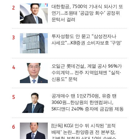
대한항공, 7500억 기내식 되사기 또
2
연기…조원태 ‘공급망 회수’ 공정위
문턱서 걸려
투자성향도 안 묻고 “삼성전자나
3
사세요”…KB증권 소비자보호 ‘구멍’
오일근 롯데건설, 계열 공사 96%가
4
수의계약… 전주 지역업체엔 “실적·
신용도” 문턱
공개매수 땐 1만2750원, 유증 땐
5
3060원…한상원의 한앤컴퍼니,
SK디앤디 240% 증자에 금감원 제동
[단독] KCGI 인수 뒤 시작된 ‘표적
6
배제’ 논란…한양증권 전 본부장,
김병철 부회장 상대 10억 손배소