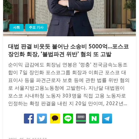
사회
주요 기사
대법 판결 비웃듯 불어난 소송비 5000억…포스코
장인화 회장, ‘불법파견 위반’ 혐의 또 고발
순이익 급감에도 회장님 연봉은 ‘껑충’ 전국금속노동조
합이 7일 장인화 포스코그룹 회장과 이희근 포스코 대
표이사 등을 파견근로자 보호 등에 관한 법률 위반 혐의
로 서울지방고용노동청에 고발한다. 지난달 대법원이
포스코 사내하청 노동자 303명을 직접 고용 노동자로
인정하는 확정 판결을 내린 지 20일 만이며, 2022년…
Posted