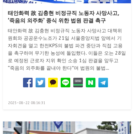
태안화력 故 김충현 비정규직 노동자 사망사고,
‘죽음의 외주화’ 종식 위한 법원 판결 촉구
태안화력 故 김충현 비정규직 노동자 사망사고 대책위
원회와 공공운수노조가 21일 서울중앙지법 앞에서 기
자회견을 열고 한전KPS의 불법 파견 중단과 직접 고용
을 촉구하며 무기한 농성에 돌입했다. 이들은 오는 28일
로 예정된 근로자 지위 확인 소송 1심 판결을 앞두고
“죽음의 외주화를 끝내야 한다”며 법원의 불법…
Posted
2025-08-22 08:16:31
on