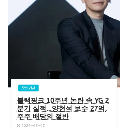
주요 기사
블랙핑크 10주년 논란 속 YG 2
분기 실적…양현석 보수 27억,
주주 배당의 절반
2026-08-07