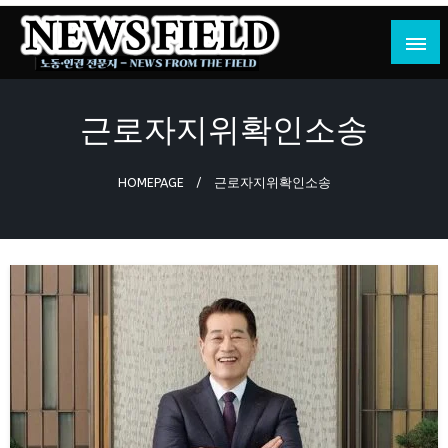
Skip
to
content
노동·인권 전문지
뉴스필드
근로자지위확인소송
HOMEPAGE
근로자지위확인소송