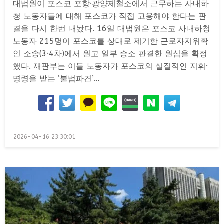
대법원이 포스코 포항·광양제철소에서 근무하는 사내하
청 노동자들에 대해 포스코가 직접 고용해야 한다는 판
결을 다시 한번 내놨다. 16일 대법원은 포스코 사내하청
노동자 215명이 포스코를 상대로 제기한 근로자지위확
인 소송(3·4차)에서 원고 일부 승소 판결한 원심을 확정
했다. 재판부는 이들 노동자가 포스코의 실질적인 지휘·
명령을 받는 ‘불법파견’…
Posted
2026-04-16 23:30:01
on