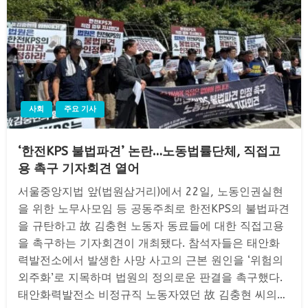
사회
주요 기사
‘한전KPS 불법파견’ 논란…노동법률단체, 직접고
용 촉구 기자회견 열어
서울중앙지법 앞(법원삼거리)에서 22일, 노동인권실현
을 위한 노무사모임 등 공동주최로 한전KPS의 불법파견
을 규탄하고 故 김충현 노동자 동료들에 대한 직접고용
을 촉구하는 기자회견이 개최됐다. 참석자들은 태안화
력발전소에서 발생한 사망 사고의 근본 원인을 ‘위험의
외주화’로 지목하며 법원의 정의로운 판결을 촉구했다.
태안화력발전소 비정규직 노동자였던 故 김충현 씨의…