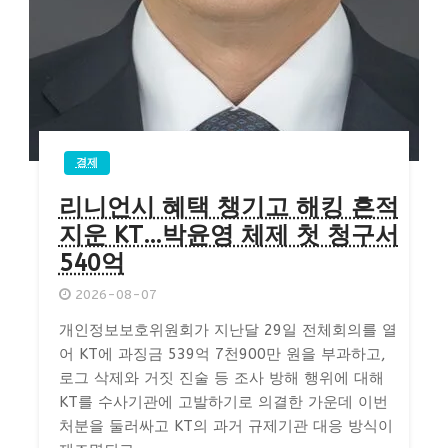
경제
리니언시 혜택 챙기고 해킹 흔적
지운 KT…박윤영 체제 첫 청구서
540억
2026-08-07
개인정보보호위원회가 지난달 29일 전체회의를 열
어 KT에 과징금 539억 7천900만 원을 부과하고,
로그 삭제와 거짓 진술 등 조사 방해 행위에 대해
KT를 수사기관에 고발하기로 의결한 가운데 이번
처분을 둘러싸고 KT의 과거 규제기관 대응 방식이