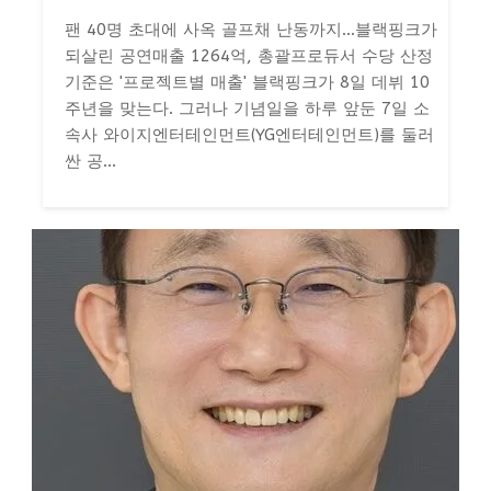
팬 40명 초대에 사옥 골프채 난동까지…블랙핑크가
되살린 공연매출 1264억, 총괄프로듀서 수당 산정
기준은 '프로젝트별 매출' 블랙핑크가 8일 데뷔 10
주년을 맞는다. 그러나 기념일을 하루 앞둔 7일 소
속사 와이지엔터테인먼트(YG엔터테인먼트)를 둘러
싼 공...