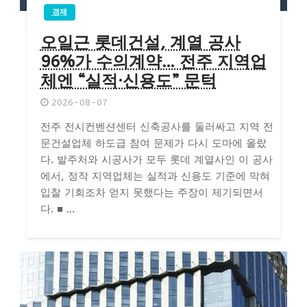
경제
오일근 롯데건설, 계열 공사
96%가 수의계약… 전주 지역업
체엔 “실적·신용도” 문턱
2026-08-07
전주 전시컨벤션센터 신축공사를 둘러싸고 지역 전
문건설업체 하도급 참여 문제가 다시 도마에 올랐
다. 발주처와 시공사가 모두 롯데 계열사인 이 공사
에서, 정작 지역업체는 실적과 신용도 기준에 막혀
입찰 기회조차 얻지 못했다는 주장이 제기되면서
다. ■ ...