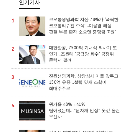
인기기사
코오롱생명과학 자산 78%가 ‘폭락한
1
코오롱티슈진 주식’…이웅열 배상
판결 부른 환자 소송엔 충당금 ‘0원’
대한항공, 7500억 기내식 되사기 또
2
연기…조원태 ‘공급망 회수’ 공정위
문턱서 걸려
진원생명과학, 상장심사 이틀 앞두고
3
150억 유증…설립 엿새 조합이
최대주주로
원가율 48%→41%
4
떨어졌는데…”원자재 인상” 옷값 올린
무신사