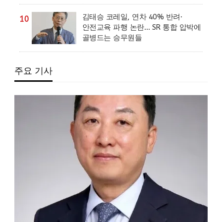
김태승 코레일, 연차 40% 반려·
10
안전교육 파행 논란… SR 통합 압박에
골병드는 승무원들
주요 기사