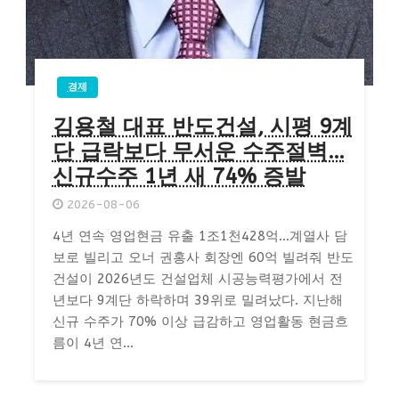
경제
김용철 대표 반도건설, 시평 9계
단 급락보다 무서운 수주절벽…
신규수주 1년 새 74% 증발
2026-08-06
4년 연속 영업현금 유출 1조1천428억…계열사 담
보로 빌리고 오너 권홍사 회장엔 60억 빌려줘 반도
건설이 2026년도 건설업체 시공능력평가에서 전
년보다 9계단 하락하며 39위로 밀려났다. 지난해
신규 수주가 70% 이상 급감하고 영업활동 현금흐
름이 4년 연...