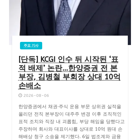
주요 기사
[단독] KCGI 인수 뒤 시작된 ‘표
적 배제’ 논란…한양증권 전 본
부장, 김병철 부회장 상대 10억
손배소
2026-08-06
한양증권에서 채권·주식 운용 부문 상위권 실적을
올리던 전직 본부장이 대주주 변경 이후 조직적인
표적 조치와 직장 내 괴롭힘, 부당 해임을 당했다고
주장하며 회사와 대표이사를 상대로 10억 원대 손
해배상 청구 소송을 제기했다. 6일 법조계와 금융