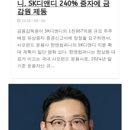
니, SK디앤디 240% 증자에 금
감원 제동
2026-08-06
금융감독원이 SK디앤디의 1천367억원 규모 주주
배정 유상증자 증권신고서에 정정을 요구하면서,
사모펀드 운용사 한앤컴퍼니의 SK디앤디 지분 확
대 계획이 일단 멈춰 섰다. 한앤컴퍼니는 한상원 대
표가 이끄는 국내 사모펀드 운용사로, 2024년 말
기준 운용자산 규...