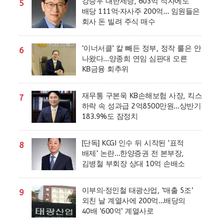
강승우 대한제당, 603억 적자에도
5
배당 111억·자사주 200억… 임원들은
회사 돈 빌려 주식 매수
‘이너서클’ 칼 빼든 정부, 정작 룰은 안
6
나왔다…양종희 연임 심판대 오른
KB금융 회추위
재무통 구본욱 KB손해보험 사장, 킥스
7
하락 속 성과급 2억8500만원…상반기
183.9%도 잠정치
[단독] KCGI 인수 뒤 시작된 ‘표적
8
배제’ 논란…한양증권 전 본부장,
김병철 부회장 상대 10억 손배소
이부의·정인철 태광산업, ‘매출 5조’
9
외친 날 계열사에 200억…배당의
40배 ‘600억’ 계열사로