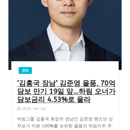
경제
‘김홍국 장남’ 김준영 올품, 70억
담보 만기 19일 앞…하림 오너가
담보금리 4.53%로 올라
2026-08-06
하림그룹 김홍국 회장의 장남인 김준영 팬오션 상
무보가 지분 100%를 보유한 올품의 하림지주 주