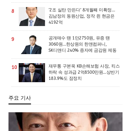
‘2조 실탄 만든다’ 8개월째 미확정…
8
김남정의 동원산업, 정작 쥔 현금은
4192억
공개매수 땐 1만2750원, 유증 땐
9
3060원…한상원의 한앤컴퍼니,
SK디앤디 240% 증자에 금감원 제동
재무통 구본욱 KB손해보험 사장, 킥스
10
하락 속 성과급 2억8500만원…상반기
183.9%도 잠정치
주요 기사