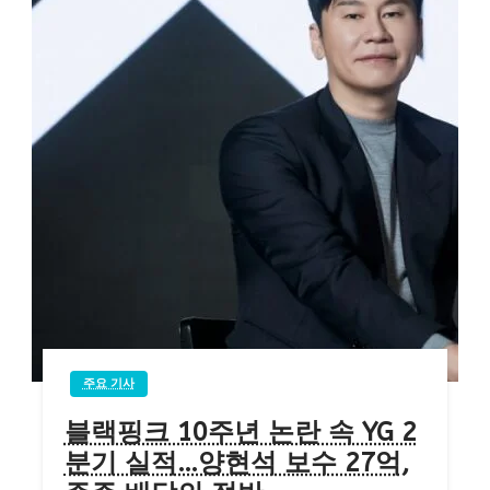
주요 기사
블랙핑크 10주년 논란 속 YG 2
분기 실적…양현석 보수 27억,