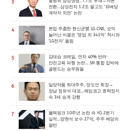
홍원학 삼성생명, 7.7조 부채→자본
3
전환…삼성전자 1.2조 팔고도 ‘유배당
계약자 외면’ 논란
본업 주춤한 현신균號 LG CNS, 순익
4
늘어난 비결은 ‘영업 외 341억’ 착시와
‘LG전자’ 쏠림
김태승 코레일, 연차 40% 반려·
5
안전교육 파행 논란… SR 통합 압박에
골병드는 승무원들
일양약품 최대주주, 정도언 회장→
6
장남 정유석 대표…해임권고 효력정지
속 3세 승계 강행
블랙핑크 10주년 논란 속 YG 2분기
7
실적…양현석 보수 27억, 주주 배당의
절반