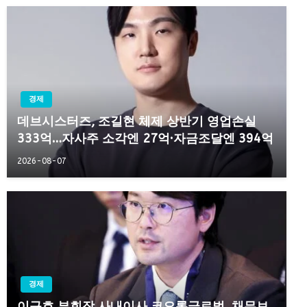
경제
데브시스터즈, 조길현 체제 상반기 영업손실
333억…자사주 소각엔 27억·자금조달엔 394억
2026-08-07
경제
이규호 부회장 사내이사 코오롱글로벌, 채무보