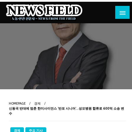
Skip
to
content
노동·인권 전문지
뉴스필드
HOMEPAGE
경제
신동국 반대에 멈춘 한미사이언스 ‘반포 시니어’…성모병원 합류로 600억 소송 변
수
경제
주요 기사