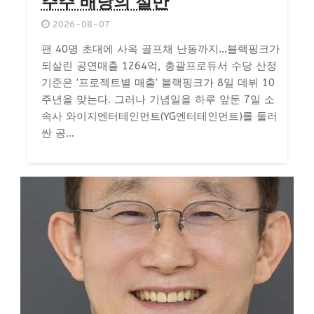
주주 배당의 절반
2026-08-07
팬 40명 초대에 사옥 골프채 난동까지…블랙핑크가
되살린 공연매출 1264억, 총괄프로듀서 수당 산정
기준은 '프로젝트별 매출' 블랙핑크가 8일 데뷔 10
주년을 맞는다. 그러나 기념일을 하루 앞둔 7일 소
속사 와이지엔터테인먼트(YG엔터테인먼트)를 둘러
싼 공...