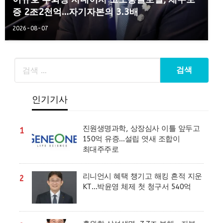
증 2조2천억…자기자본의 3.3배
2026-08-07
인기기사
진원생명과학, 상장심사 이틀 앞두고
1
150억 유증…설립 엿새 조합이
최대주주로
리니언시 혜택 챙기고 해킹 흔적 지운
2
KT…박윤영 체제 첫 청구서 540억