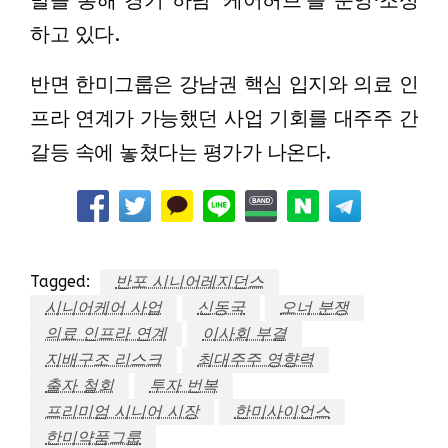
발을 통해 경기 하남 ‘케어허브’를 운영·조성
하고 있다.
반면 한미그룹은 강남권 핵심 입지와 의료 인
프라 연계가 가능했던 사업 기회를 대주주 간
갈등 속에 놓쳤다는 평가가 나온다.
Tagged:
반포 시니어레지던스
시니어케어 사업
신동국
오너 분쟁
의료 인프라 연계
이사회 부결
지배구조 리스크
최대주주 영향력
출자 철회
투자 번복
프리미엄 시니어 시장
한미사이언스
한미약품그룹