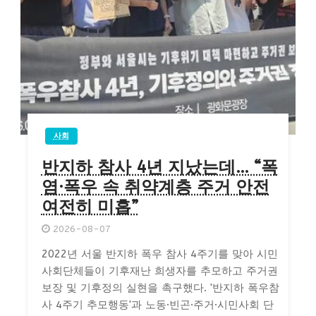
사회
반지하 참사 4년 지났는데… “폭
염·폭우 속 취약계층 주거 안전
여전히 미흡”
2026-08-07
2022년 서울 반지하 폭우 참사 4주기를 맞아 시민
사회단체들이 기후재난 희생자를 추모하고 주거권
보장 및 기후정의 실현을 촉구했다. '반지하 폭우참
사 4주기 추모행동'과 노동·빈곤·주거·시민사회 단