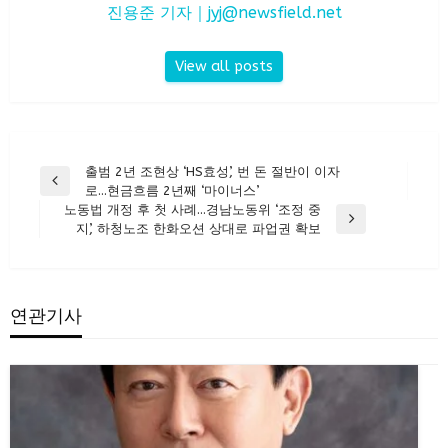
진용준 기자｜
jyj@newsfield.net
View all posts
글
출범 2년 조현상 ‘HS효성’, 번 돈 절반이 이자
Previous
로…현금흐름 2년째 ‘마이너스’
탐
Post
노동법 개정 후 첫 사례…경남노동위 ‘조정 중
색
Next
지’, 하청노조 한화오션 상대로 파업권 확보
Post
연관기사