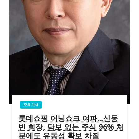
주요 기사
롯데쇼핑 어닝쇼크 여파…신동
빈 회장, 담보 없는 주식 96% 처
분에도 유동성 확보 차질