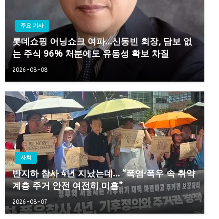
주요 기사
롯데쇼핑 어닝쇼크 여파…신동빈 회장, 담보 없
는 주식 96% 처분에도 유동성 확보 차질
2026-08-08
사회
반지하 참사 4년 지났는데… “폭염·폭우 속 취약
계층 주거 안전 여전히 미흡”
2026-08-07