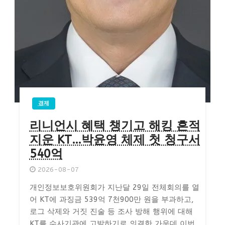
경제
리니언시 혜택 챙기고 해킹 흔적
지운 KT…박윤영 체제 첫 청구서
540억
2026-08-07
개인정보보호위원회가 지난달 29일 전체회의를 열
어 KT에 과징금 539억 7천900만 원을 부과하고,
로그 삭제와 거짓 진술 등 조사 방해 행위에 대해
KT를 수사기관에 고발하기로 의결한 가운데 이번