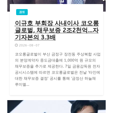
경제
이규호 부회장 사내이사 코오롱
글로벌, 채무보증 2조2천억…자
기자본의 3.3배
2026-08-07
코오롱글로벌이 부산 금정구 장전동 주상복합 사업
의 분양계약자 중도금대출에 1,000억 원 규모의
채무보증을 추가로 제공한다. 7일 금융감독원 전자
공시시스템에 따르면 코오롱글로벌은 전날 '타인에
대한 채무보증 결정' 공시를 통해 '금정산 하늘채
루미엘...