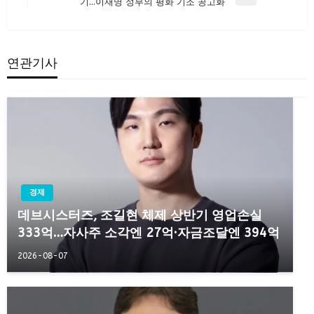
색
Next
기…이재명 정부의 평화 기조 공고화
Post
연관기사
경제
데브시스터즈, 조길현 체제 상반기 영업손실
333억…자사주 소각엔 27억·자금조달엔 394억
2026-08-07