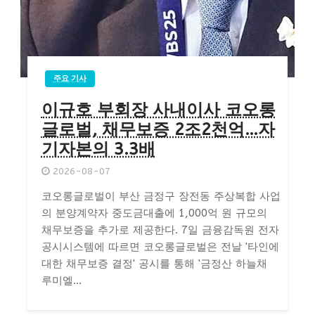
주요 기사
이규호 부회장 사내이사 코오롱
글로벌, 채무보증 2조2천억…자
기자본의 3.3배
2026-08-07
코오롱글로벌이 부산 금정구 장전동 주상복합 사업
의 분양계약자 중도금대출에 1,000억 원 규모의
채무보증을 추가로 제공한다. 7일 금융감독원 전자
공시시스템에 따르면 코오롱글로벌은 전날 '타인에
대한 채무보증 결정' 공시를 통해 '금정산 하늘채
루미엘...