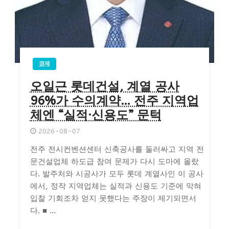
경제
오일근 롯데건설, 계열 공사
96%가 수의계약… 전주 지역업
체엔 “실적·신용도” 문턱
2026-08-07
전주 전시컨벤션센터 신축공사를 둘러싸고 지역 전
문건설업체 하도급 참여 문제가 다시 도마에 올랐
다. 발주처와 시공사가 모두 롯데 계열사인 이 공사
에서, 정작 지역업체는 실적과 신용도 기준에 막혀
입찰 기회조차 얻지 못했다는 주장이 제기되면서
다. ■ ...