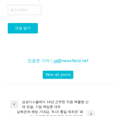
진용준 기자｜
jyj@newsfield.net
View all posts
글
삼성디스플레이 10년 근무한 직원 백혈병 산
Previous
재 판결, 기업 책임론 대두
탐
Post
남북관계 해빙 기대감, ‘8.15 통일 독트린’ 폐