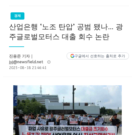
경제
산업은행 ‘노조 탄압’ 공범 됐나… 광
주글로벌모터스 대출 회수 논란
진용준 기자｜
구글에서 선호하는 출처로 추가
Posted
jyj@newsfield.net
on
2025-08-18 21:46:41