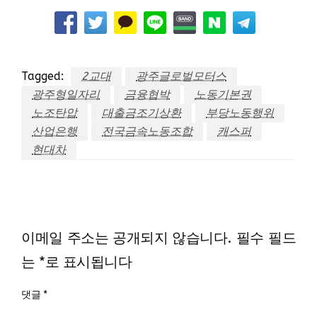
Tagged:
2교대
광주글로벌모터스
광주형일자리
금융협박
노동기본권
노조탄압
대출금조기상환
부당노동행위
산업은행
전국금속노동조합
캐스퍼
현대차
LEAVE A RESPONSE
이메일 주소는 공개되지 않습니다.
필수 필드
는
*
로 표시됩니다
댓글
*