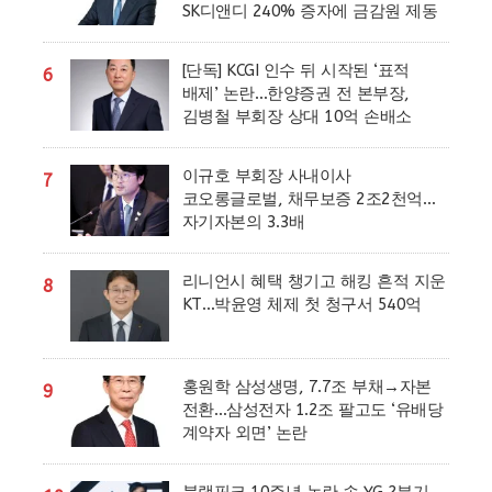
SK디앤디 240% 증자에 금감원 제동
[단독] KCGI 인수 뒤 시작된 ‘표적
6
배제’ 논란…한양증권 전 본부장,
김병철 부회장 상대 10억 손배소
이규호 부회장 사내이사
7
코오롱글로벌, 채무보증 2조2천억…
자기자본의 3.3배
리니언시 혜택 챙기고 해킹 흔적 지운
8
KT…박윤영 체제 첫 청구서 540억
홍원학 삼성생명, 7.7조 부채→자본
9
전환…삼성전자 1.2조 팔고도 ‘유배당
계약자 외면’ 논란
블랙핑크 10주년 논란 속 YG 2분기