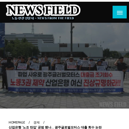
Skip
to
content
노동·인권 전문지
뉴스필드
HOMEPAGE
경제
산업은행 ‘노조 탄압’ 공범 됐나… 광주글로벌모터스 대출 회수 논란