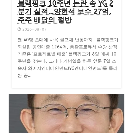
블랙핑크 10주년 논란 속 YG 2
분기 실적…양현석 보수 27억,
주주 배당의 절반
2026-08-07
팬 40명 초대에 사옥 골프채 난동까지…블랙핑크가
되살린 공연매출 1264억, 총괄프로듀서 수당 산정
기준은 '프로젝트별 매출' 블랙핑크가 8일 데뷔 10
주년을 맞는다. 그러나 기념일을 하루 앞둔 7일 소
속사 와이지엔터테인먼트(YG엔터테인먼트)를 둘러
싼 공...