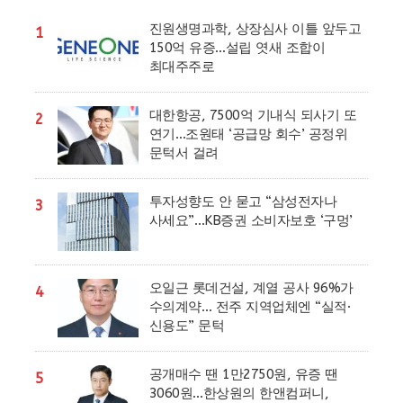
진원생명과학, 상장심사 이틀 앞두고
1
150억 유증…설립 엿새 조합이
최대주주로
대한항공, 7500억 기내식 되사기 또
2
연기…조원태 ‘공급망 회수’ 공정위
문턱서 걸려
투자성향도 안 묻고 “삼성전자나
3
사세요”…KB증권 소비자보호 ‘구멍’
오일근 롯데건설, 계열 공사 96%가
4
수의계약… 전주 지역업체엔 “실적·
신용도” 문턱
공개매수 땐 1만2750원, 유증 땐
5
3060원…한상원의 한앤컴퍼니,