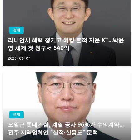
경제
리니언시 혜택 챙기고 해킹 흔적 지운 KT…박윤
영 체제 첫 청구서 540억
2026-08-07
경제
오일근 롯데건설, 계열 공사 96%가 수의계약…
전주 지역업체엔 “실적·신용도” 문턱