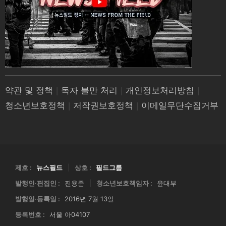
약관 및 정책
|
독자 불만 처리
|
개인정보처리방침
|
청소년보호정책
|
저작권보호정책
|
이메일무단수집거부
제호 :
뉴스필드
|
상호 :
필드그룹
발행인·편집인 :
진용준
|
청소년보호책임자 :
윤대부
발행일·등록일 :
2016년 7월 13일
등록번호 :
서울 아04107