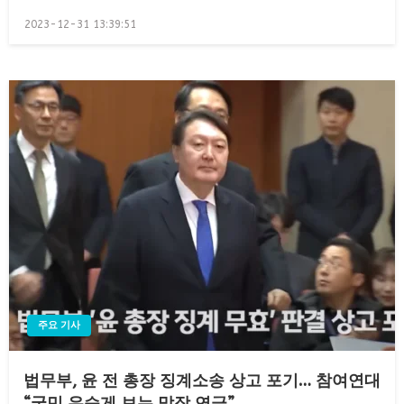
Posted
2023-12-31 13:39:51
on
주요 기사
법무부, 윤 전 총장 징계소송 상고 포기… 참여연대
“국민 우습게 보는 막장 연극”