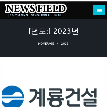
Skip
to
content
노동·인권 전문지
뉴스필드
[년도:]
2023년
HOMEPAGE
2023