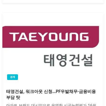
on
경제
태영건설, 워크아웃 신청…PF우발채무·금융비용
부담 탓
아파트 브랜드 데시앙으로 유명한 시공능력평가 16위