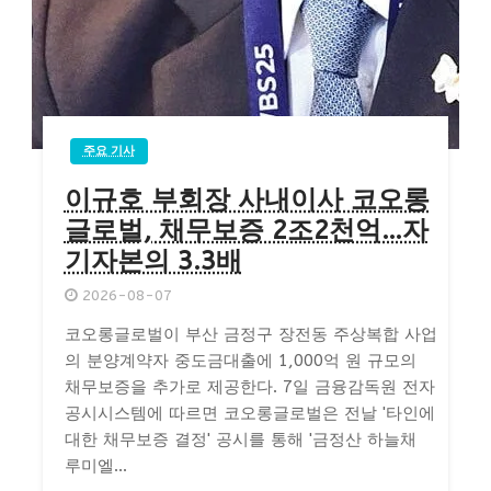
주요 기사
이규호 부회장 사내이사 코오롱
글로벌, 채무보증 2조2천억…자
기자본의 3.3배
2026-08-07
코오롱글로벌이 부산 금정구 장전동 주상복합 사업
의 분양계약자 중도금대출에 1,000억 원 규모의
채무보증을 추가로 제공한다. 7일 금융감독원 전자
공시시스템에 따르면 코오롱글로벌은 전날 '타인에
대한 채무보증 결정' 공시를 통해 '금정산 하늘채
루미엘...