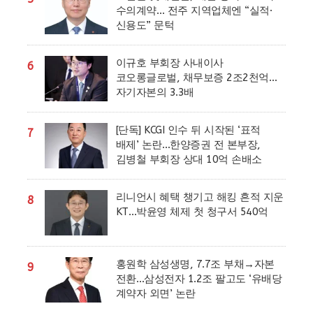
수의계약… 전주 지역업체엔 “실적·
신용도” 문턱
이규호 부회장 사내이사
6
코오롱글로벌, 채무보증 2조2천억…
자기자본의 3.3배
[단독] KCGI 인수 뒤 시작된 ‘표적
7
배제’ 논란…한양증권 전 본부장,
김병철 부회장 상대 10억 손배소
리니언시 혜택 챙기고 해킹 흔적 지운
8
KT…박윤영 체제 첫 청구서 540억
홍원학 삼성생명, 7.7조 부채→자본
9
전환…삼성전자 1.2조 팔고도 ‘유배당
계약자 외면’ 논란