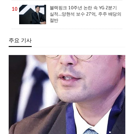
블랙핑크 10주년 논란 속 YG 2분기
10
실적…양현석 보수 27억, 주주 배당의
절반
주요 기사