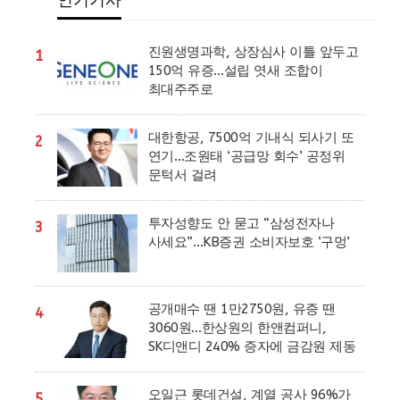
인기기사
진원생명과학, 상장심사 이틀 앞두고
1
150억 유증…설립 엿새 조합이
최대주주로
대한항공, 7500억 기내식 되사기 또
2
연기…조원태 ‘공급망 회수’ 공정위
문턱서 걸려
투자성향도 안 묻고 “삼성전자나
3
사세요”…KB증권 소비자보호 ‘구멍’
공개매수 땐 1만2750원, 유증 땐
4
3060원…한상원의 한앤컴퍼니,
SK디앤디 240% 증자에 금감원 제동
오일근 롯데건설, 계열 공사 96%가
5