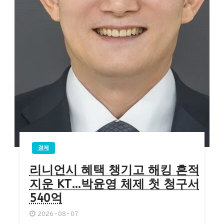
경제
리니언시 혜택 챙기고 해킹 흔적
지운 KT…박윤영 체제 첫 청구서
540억
2026-08-07