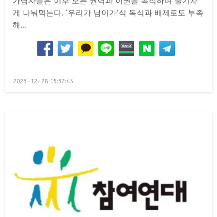
가담자들은 이후 모든 권력과 이권을 독식하며 줄기차
게 나눠먹는다. ‘우리가 남이가’식 독식과 배제로도 부족
해…
Posted
2023-12-28 15:37:45
on