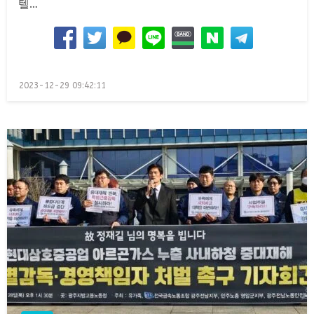
텔…
Posted
2023-12-29 09:42:11
on