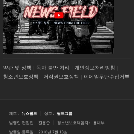
약관 및 정책
|
독자 불만 처리
|
개인정보처리방침
|
청소년보호정책
|
저작권보호정책
|
이메일무단수집거부
제호 :
뉴스필드
|
상호 :
필드그룹
발행인·편집인 :
진용준
|
청소년보호책임자 :
윤대부
발행일·등록일 :
2016년 7월 13일