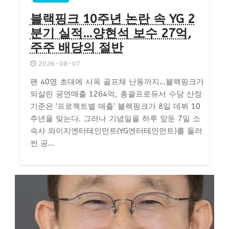
블랙핑크 10주년 논란 속 YG 2
분기 실적…양현석 보수 27억,
주주 배당의 절반
2026-08-07
팬 40명 초대에 사옥 골프채 난동까지…블랙핑크가
되살린 공연매출 1264억, 총괄프로듀서 수당 산정
기준은 '프로젝트별 매출' 블랙핑크가 8일 데뷔 10
주년을 맞는다. 그러나 기념일을 하루 앞둔 7일 소
속사 와이지엔터테인먼트(YG엔터테인먼트)를 둘러
싼 공...