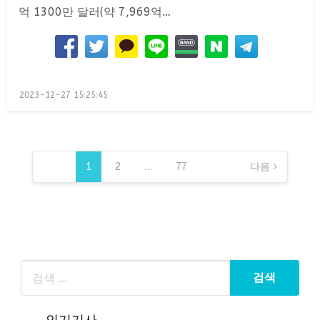
억 1300만 달러(약 7,969억…
Posted
2023-12-27 15:25:45
on
글
페
1
2
…
77
다음
이
지
매
김