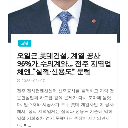
경제
오일근 롯데건설, 계열 공사
96%가 수의계약… 전주 지역업
체엔 “실적·신용도” 문턱
2026-08-07
전주 전시컨벤션센터 신축공사를 둘러싸고 지역 전
문건설업체 하도급 참여 문제가 다시 도마에 올랐
다. 발주처와 시공사가 모두 롯데 계열사인 이 공사
에서, 정작 지역업체는 실적과 신용도 기준에 막혀
입찰 기회조차 얻지 못했다는 주장이 제기되면서
다. ■ ...