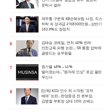
문턱서 걸려
재무통 구본욱 KB손해보험 사장, 킥스
5
하락 속 성과급 2억8500만원…상반기
183.9%도 잠정치
김태승 코레일, 연차 40% 반려·
6
안전교육 파행 논란… SR 통합 압박에
골병드는 승무원들
원가율 48%→41%
7
떨어졌는데…”원자재 인상” 옷값 올린
무신사
[단독] KCGI 인수 뒤 시작된 ‘표적
8
배제’ 논란…한양증권 전 본부장,
김병철 부회장 상대 10억 손배소