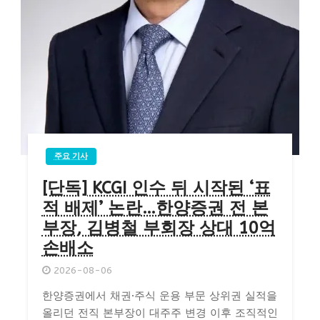
주요 기사
[단독] KCGI 인수 뒤 시작된 ‘표
적 배제’ 논란…한양증권 전 본
부장, 김병철 부회장 상대 10억
손배소
2026-08-06
한양증권에서 채권·주식 운용 부문 상위권 실적을
올리던 전직 본부장이 대주주 변경 이후 조직적인