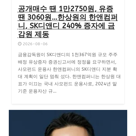
공개매수 땐 1만2750원, 유증
땐 3060원…한상원의 한앤컴퍼
니, SK디앤디 240% 증자에 금
감원 제동
2026-08-06
금융감독원이 SK디앤디의 1천367억원 규모 주주
배정 유상증자 증권신고서에 정정을 요구하면서,
사모펀드 운용사 한앤컴퍼니의 SK디앤디 지분 확
대 계획이 일단 멈춰 섰다. 한앤컴퍼니는 한상원 대
표가 이끄는 국내 사모펀드 운용사로, 2024년 말
기준 운용자산 규...