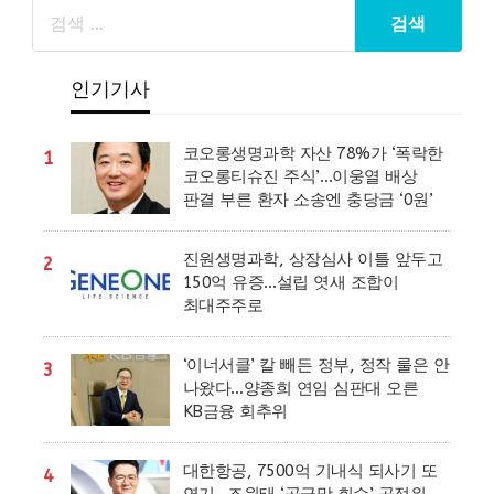
인기기사
코오롱생명과학 자산 78%가 ‘폭락한
1
코오롱티슈진 주식’…이웅열 배상
판결 부른 환자 소송엔 충당금 ‘0원’
진원생명과학, 상장심사 이틀 앞두고
2
150억 유증…설립 엿새 조합이
최대주주로
‘이너서클’ 칼 빼든 정부, 정작 룰은 안
3
나왔다…양종희 연임 심판대 오른
KB금융 회추위
대한항공, 7500억 기내식 되사기 또
4
연기…조원태 ‘공급망 회수’ 공정위