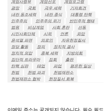
계엄사령부
계엄선포
계엄포고령
광장
국회
극우 세력
기자회견
내란 동조세력
내란 종식
대통령 탄핵
민주주의
민주주의 위기
반민주적 행태
법원
비상계엄
사회 혼란
선동
시민사회단체
시위
언론
외압
윤석열 파면
의료인
자유헌정질서
정당 활동
정의
정치적 결사
정치적 외압
종북 세력
지방의회
집단적 트라우마
집회
출판
탄핵 심판
태업
파업
평온한 일상
헌법
헌법 파괴
헌법재판소
헌법재판소 협박
헌정질서 회복
LEAVE A RESPONSE
이메일 주소는 공개되지 않습니다.
필수 필드