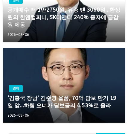
경제
공개매수 땐 1만2750원, 유증 땐 3060원…한상
원의 한앤컴퍼니, SK디앤디 240% 증자에 금감
원 제동
2026-08-06
경제
‘김홍국 장남’ 김준영 올품, 70억 담보 만기 19
일 앞…하림 오너가 담보금리 4.53%로 올라
2026-08-06