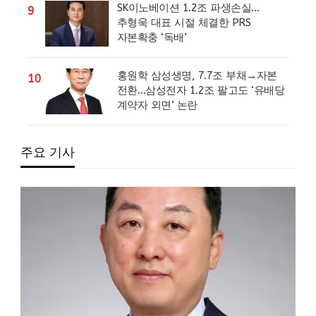
SK이노베이션 1.2조 파생손실…
9
추형욱 대표 시절 체결한 PRS
자본확충 ‘독배’
홍원학 삼성생명, 7.7조 부채→자본
10
전환…삼성전자 1.2조 팔고도 ‘유배당
계약자 외면’ 논란
주요 기사