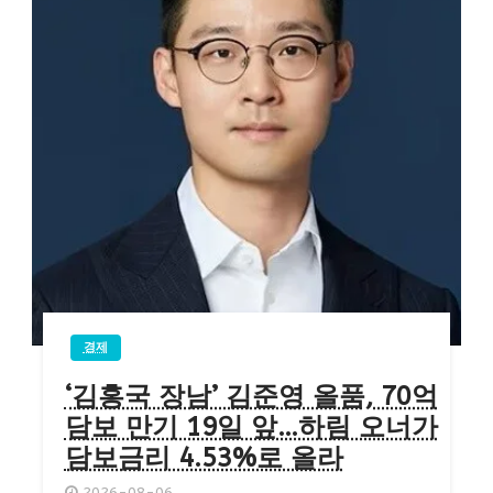
경제
‘김홍국 장남’ 김준영 올품, 70억
담보 만기 19일 앞…하림 오너가
담보금리 4.53%로 올라
2026-08-06