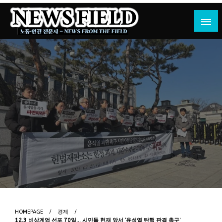
Skip
to
content
노동·인권 전문지
뉴스필드
HOMEPAGE
경제
12.3 비상계엄 선포 70일… 시민들 헌재 앞서 ‘윤석열 탄핵 판결 촉구’