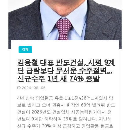
경제
김용철 대표 반도건설, 시평 9계
단 급락보다 무서운 수주절벽…
신규수주 1년 새 74% 증발
2026-08-06
4년 연속 영업현금 유출 1조1천428억…계열사 담
보로 빌리고 오너 권홍사 회장엔 60억 빌려줘 반도
건설이 2026년도 건설업체 시공능력평가에서 전
년보다 9계단 하락하며 39위로 밀려났다. 지난해
신규 수주가 70% 이상 급감하고 영업활동 현금흐