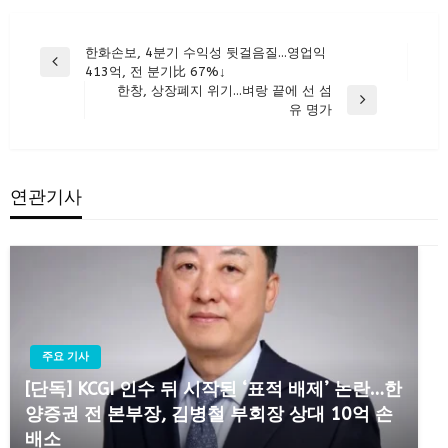
글
한화손보, 4분기 수익성 뒷걸음질…영업익
Previous
413억, 전 분기比 67%↓
탐
Post
한창, 상장폐지 위기…벼랑 끝에 선 섬
색
Next
유 명가
Post
연관기사
주요 기사
[단독] KCGI 인수 뒤 시작된 ‘표적 배제’ 논란…한
양증권 전 본부장, 김병철 부회장 상대 10억 손
배소