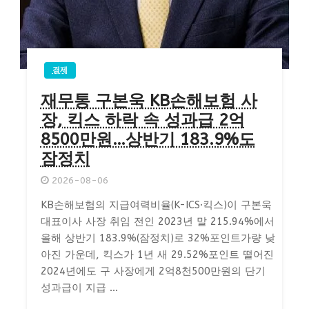
경제
재무통 구본욱 KB손해보험 사
장, 킥스 하락 속 성과급 2억
8500만원…상반기 183.9%도
잠정치
2026-08-06
KB손해보험의 지급여력비율(K-ICS·킥스)이 구본욱
대표이사 사장 취임 전인 2023년 말 215.94%에서
올해 상반기 183.9%(잠정치)로 32%포인트가량 낮
아진 가운데, 킥스가 1년 새 29.52%포인트 떨어진
2024년에도 구 사장에게 2억8천500만원의 단기
성과급이 지급 ...