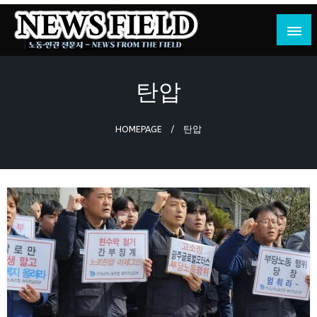
Skip
to
content
노동·인권 전문지
뉴스필드
탄압
HOMEPAGE
탄압