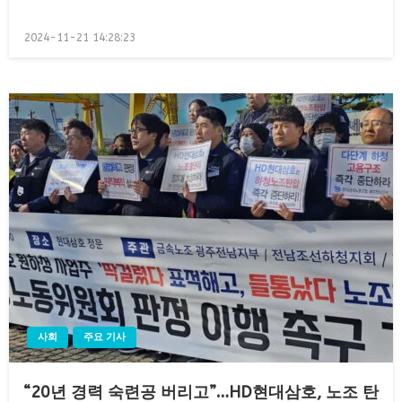
Posted
2024-11-21 14:28:23
on
사회
주요 기사
“20년 경력 숙련공 버리고”…HD현대삼호, 노조 탄