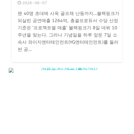
2026-08-07
팬 40명 초대에 사옥 골프채 난동까지…블랙핑크가
되살린 공연매출 1264억, 총괄프로듀서 수당 산정
기준은 '프로젝트별 매출' 블랙핑크가 8일 데뷔 10
주년을 맞는다. 그러나 기념일을 하루 앞둔 7일 소
속사 와이지엔터테인먼트(YG엔터테인먼트)를 둘러
싼 공...