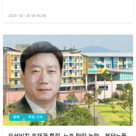
Posted
2025-02-28 06:34:38
on
경제
주요 기사
오션비치 조재관 회장, 노조 탄압 논란… 부당노동