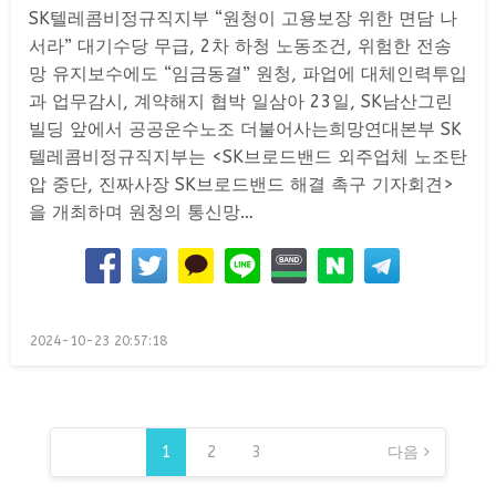
SK텔레콤비정규직지부 “원청이 고용보장 위한 면담 나
서라” 대기수당 무급, 2차 하청 노동조건, 위험한 전송
망 유지보수에도 “임금동결” 원청, 파업에 대체인력투입
과 업무감시, 계약해지 협박 일삼아 23일, SK남산그린
빌딩 앞에서 공공운수노조 더불어사는희망연대본부 SK
텔레콤비정규직지부는 <SK브로드밴드 외주업체 노조탄
압 중단, 진짜사장 SK브로드밴드 해결 촉구 기자회견>
을 개최하며 원청의 통신망…
Posted
2024-10-23 20:57:18
on
글
페
1
2
3
다음
이