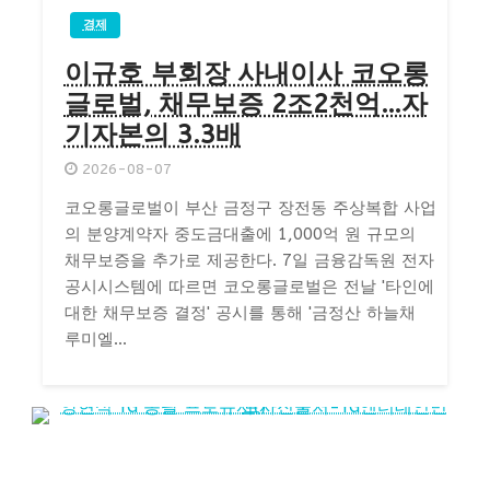
경제
이규호 부회장 사내이사 코오롱
글로벌, 채무보증 2조2천억…자
기자본의 3.3배
2026-08-07
코오롱글로벌이 부산 금정구 장전동 주상복합 사업
의 분양계약자 중도금대출에 1,000억 원 규모의
채무보증을 추가로 제공한다. 7일 금융감독원 전자
공시시스템에 따르면 코오롱글로벌은 전날 '타인에
대한 채무보증 결정' 공시를 통해 '금정산 하늘채
루미엘...