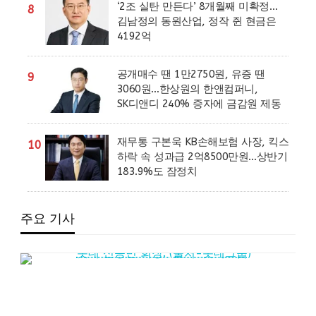
‘2조 실탄 만든다’ 8개월째 미확정…
8
김남정의 동원산업, 정작 쥔 현금은
4192억
공개매수 땐 1만2750원, 유증 땐
9
3060원…한상원의 한앤컴퍼니,
SK디앤디 240% 증자에 금감원 제동
재무통 구본욱 KB손해보험 사장, 킥스
10
하락 속 성과급 2억8500만원…상반기
183.9%도 잠정치
주요 기사