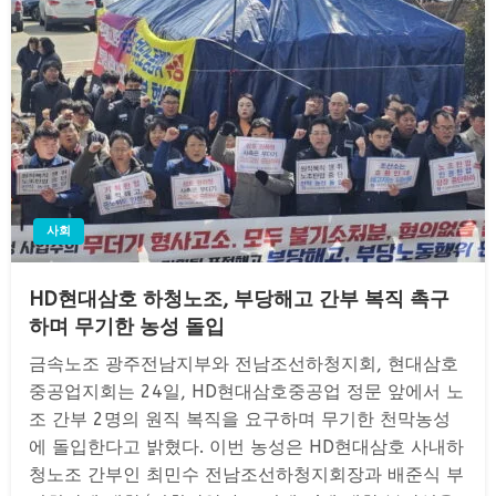
사회
HD현대삼호 하청노조, 부당해고 간부 복직 촉구
하며 무기한 농성 돌입
금속노조 광주전남지부와 전남조선하청지회, 현대삼호
중공업지회는 24일, HD현대삼호중공업 정문 앞에서 노
조 간부 2명의 원직 복직을 요구하며 무기한 천막농성
에 돌입한다고 밝혔다. 이번 농성은 HD현대삼호 사내하
청노조 간부인 최민수 전남조선하청지회장과 배준식 부