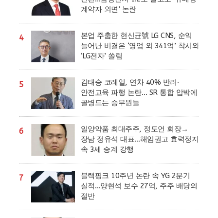
계약자 외면’ 논란
본업 주춤한 현신균號 LG CNS, 순익
4
늘어난 비결은 ‘영업 외 341억’ 착시와
‘LG전자’ 쏠림
김태승 코레일, 연차 40% 반려·
5
안전교육 파행 논란… SR 통합 압박에
골병드는 승무원들
일양약품 최대주주, 정도언 회장→
6
장남 정유석 대표…해임권고 효력정지
속 3세 승계 강행
블랙핑크 10주년 논란 속 YG 2분기
7
실적…양현석 보수 27억, 주주 배당의
절반