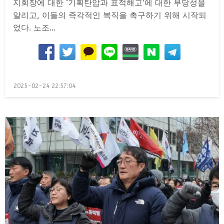
지회장에 대한 ‘기획탄압과 표적해고’에 대한 부당성을
알리고, 이들의 즉각적인 복직을 촉구하기 위해 시작되
었다. 노조…
Posted
2025-02-24 22:57:04
on