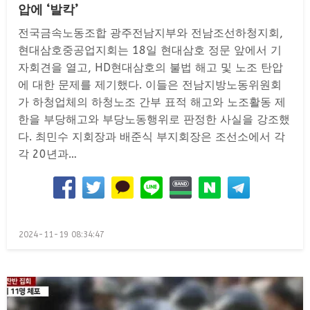
압에 ‘발칵’
전국금속노동조합 광주전남지부와 전남조선하청지회,
현대삼호중공업지회는 18일 현대삼호 정문 앞에서 기
자회견을 열고, HD현대삼호의 불법 해고 및 노조 탄압
에 대한 문제를 제기했다. 이들은 전남지방노동위원회
가 하청업체의 하청노조 간부 표적 해고와 노조활동 제
한을 부당해고와 부당노동행위로 판정한 사실을 강조했
다. 최민수 지회장과 배준식 부지회장은 조선소에서 각
각 20년과…
Posted
2024-11-19 08:34:47
on