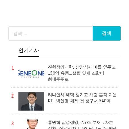
지
매
김
인기기사
진원생명과학, 상장심사 이틀 앞두고
1
150억 유증…설립 엿새 조합이
최대주주로
리니언시 혜택 챙기고 해킹 흔적 지운
2
KT…박윤영 체제 첫 청구서 540억
홍원학 삼성생명, 7.7조 부채→자본
3
전환…삼성전자 1.2조 팔고도 ‘유배당