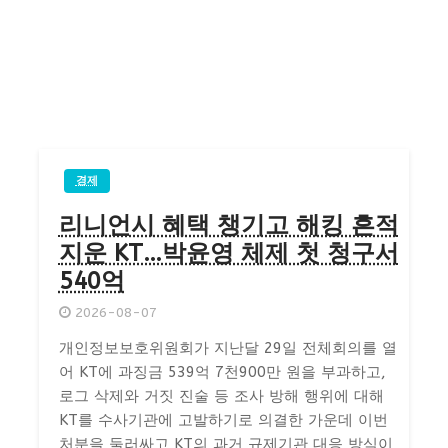
경제
리니언시 혜택 챙기고 해킹 흔적
지운 KT…박윤영 체제 첫 청구서
540억
2026-08-07
개인정보보호위원회가 지난달 29일 전체회의를 열
어 KT에 과징금 539억 7천900만 원을 부과하고,
로그 삭제와 거짓 진술 등 조사 방해 행위에 대해
KT를 수사기관에 고발하기로 의결한 가운데 이번
처분을 둘러싸고 KT의 과거 규제기관 대응 방식이