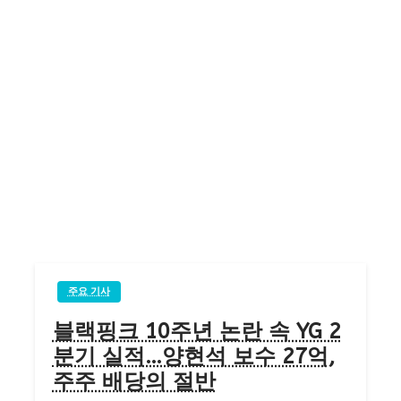
주요 기사
블랙핑크 10주년 논란 속 YG 2
분기 실적…양현석 보수 27억,
주주 배당의 절반