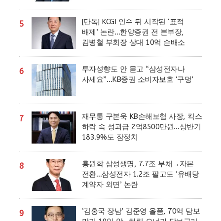
[단독] KCGI 인수 뒤 시작된 ‘표적
5
배제’ 논란…한양증권 전 본부장,
김병철 부회장 상대 10억 손배소
투자성향도 안 묻고 “삼성전자나
6
사세요”…KB증권 소비자보호 ‘구멍’
재무통 구본욱 KB손해보험 사장, 킥스
7
하락 속 성과급 2억8500만원…상반기
183.9%도 잠정치
홍원학 삼성생명, 7.7조 부채→자본
8
전환…삼성전자 1.2조 팔고도 ‘유배당
계약자 외면’ 논란
‘김홍국 장남’ 김준영 올품, 70억 담보
9