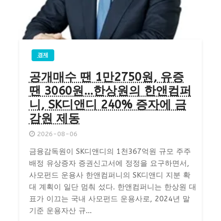
경제
공개매수 땐 1만2750원, 유증
땐 3060원…한상원의 한앤컴퍼
니, SK디앤디 240% 증자에 금
감원 제동
2026-08-06
금융감독원이 SK디앤디의 1천367억원 규모 주주
배정 유상증자 증권신고서에 정정을 요구하면서,
사모펀드 운용사 한앤컴퍼니의 SK디앤디 지분 확
대 계획이 일단 멈춰 섰다. 한앤컴퍼니는 한상원 대
표가 이끄는 국내 사모펀드 운용사로, 2024년 말
기준 운용자산 규...