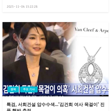
Posted
2025-11-04 15:22:28
on
경제
주요 기사
특검, 서희건설 압수수색…’김건희 여사 목걸이’ 진
품 행방 추적