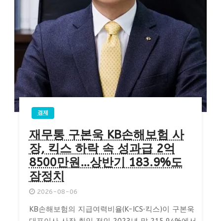
경제
재무통 구본욱 KB손해보험 사
장, 킥스 하락 속 성과급 2억
8500만원…상반기 183.9%도
잠정치
2026-08-06
KB손해보험의 지급여력비율(K-ICS·킥스)이 구본욱