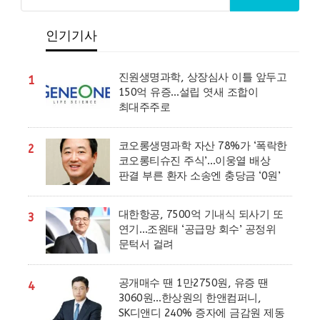
인기기사
진원생명과학, 상장심사 이틀 앞두고
1
150억 유증…설립 엿새 조합이
최대주주로
코오롱생명과학 자산 78%가 ‘폭락한
2
코오롱티슈진 주식’…이웅열 배상
판결 부른 환자 소송엔 충당금 ‘0원’
대한항공, 7500억 기내식 되사기 또
3
연기…조원태 ‘공급망 회수’ 공정위
문턱서 걸려
공개매수 땐 1만2750원, 유증 땐
4
3060원…한상원의 한앤컴퍼니,
SK디앤디 240% 증자에 금감원 제동