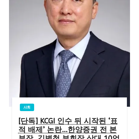
사회
[단독] KCGI 인수 뒤 시작된 ‘표
적 배제’ 논란…한양증권 전 본
부장, 김병철 부회장 상대 10억