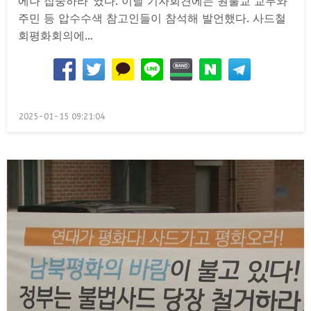
에나 집중하라”였다. 이날 기자회견에는 원불교 교무와
주민 등 압수수색 참고인들이 참석해 발언했다. 사드철
회평화회의에…
Posted
2025-01-15 09:21:04
on