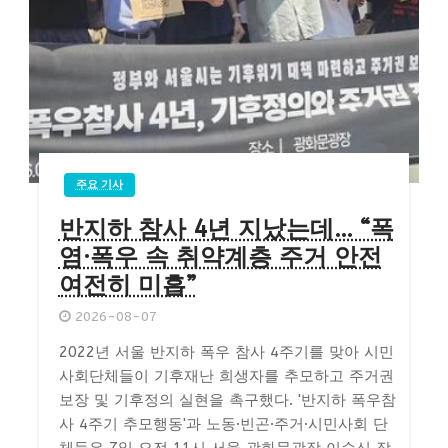
주요 기사
반지하 참사 4년 지났는데… “폭
염·폭우 속 취약계층 주거 안전
여전히 미흡”
2026-08-07
2022년 서울 반지하 폭우 참사 4주기를 맞아 시민
사회단체들이 기후재난 희생자를 추모하고 주거권
보장 및 기후정의 실현을 촉구했다. '반지하 폭우참
사 4주기 추모행동'과 노동·빈곤·주거·시민사회 단