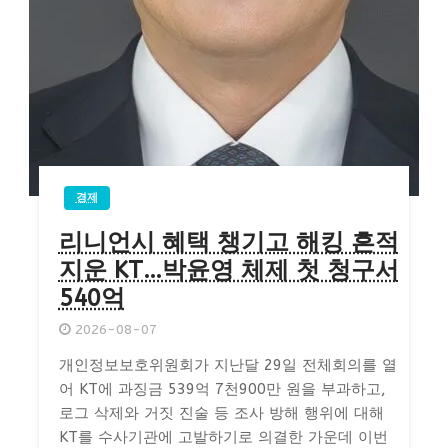
경제
리니언시 혜택 챙기고 해킹 흔적
지운 KT…박윤영 체제 첫 청구서
540억
2026-08-07
개인정보보호위원회가 지난달 29일 전체회의를 열
어 KT에 과징금 539억 7천900만 원을 부과하고,
로그 삭제와 거짓 진술 등 조사 방해 행위에 대해
KT를 수사기관에 고발하기로 의결한 가운데 이번