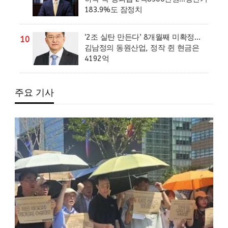
183.9%도 잠정치
‘2조 실탄 만든다’ 8개월째 미확정…
10
김남정의 동원산업, 정작 쥔 현금은
4192억
주요 기사