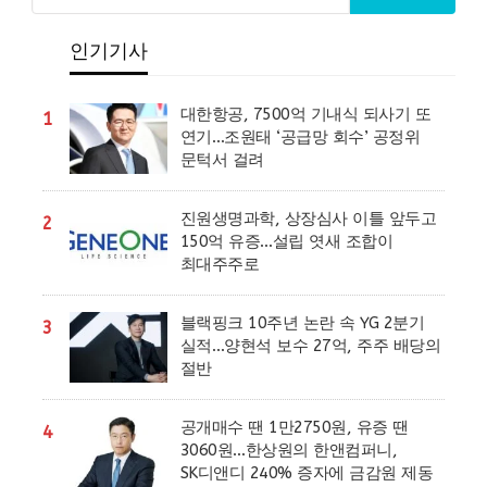
인기기사
대한항공, 7500억 기내식 되사기 또
1
연기…조원태 ‘공급망 회수’ 공정위
문턱서 걸려
진원생명과학, 상장심사 이틀 앞두고
2
150억 유증…설립 엿새 조합이
최대주주로
블랙핑크 10주년 논란 속 YG 2분기
3
실적…양현석 보수 27억, 주주 배당의
절반
공개매수 땐 1만2750원, 유증 땐
4
3060원…한상원의 한앤컴퍼니,
SK디앤디 240% 증자에 금감원 제동