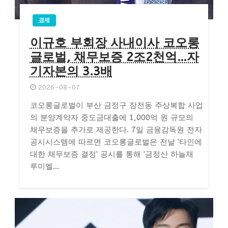
경제
이규호 부회장 사내이사 코오롱
글로벌, 채무보증 2조2천억…자
기자본의 3.3배
2026-08-07
코오롱글로벌이 부산 금정구 장전동 주상복합 사업
의 분양계약자 중도금대출에 1,000억 원 규모의
채무보증을 추가로 제공한다. 7일 금융감독원 전자
공시시스템에 따르면 코오롱글로벌은 전날 '타인에
대한 채무보증 결정' 공시를 통해 '금정산 하늘채
루미엘...