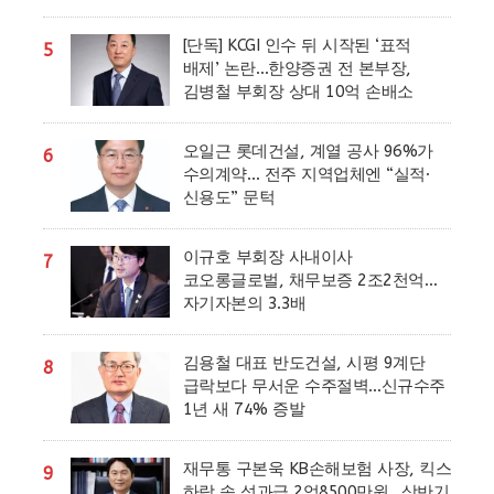
[단독] KCGI 인수 뒤 시작된 ‘표적
5
배제’ 논란…한양증권 전 본부장,
김병철 부회장 상대 10억 손배소
오일근 롯데건설, 계열 공사 96%가
6
수의계약… 전주 지역업체엔 “실적·
신용도” 문턱
이규호 부회장 사내이사
7
코오롱글로벌, 채무보증 2조2천억…
자기자본의 3.3배
김용철 대표 반도건설, 시평 9계단
8
급락보다 무서운 수주절벽…신규수주
1년 새 74% 증발
재무통 구본욱 KB손해보험 사장, 킥스
9
하락 속 성과급 2억8500만원…상반기