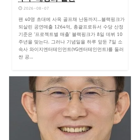
2026-08-07
팬 40명 초대에 사옥 골프채 난동까지…블랙핑크가
되살린 공연매출 1264억, 총괄프로듀서 수당 산정
기준은 '프로젝트별 매출' 블랙핑크가 8일 데뷔 10
주년을 맞는다. 그러나 기념일을 하루 앞둔 7일 소
속사 와이지엔터테인먼트(YG엔터테인먼트)를 둘러
싼 공...