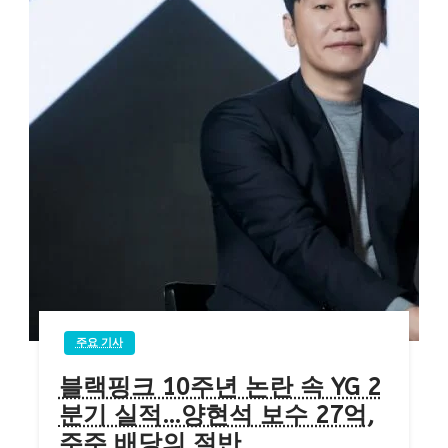
주요 기사
블랙핑크 10주년 논란 속 YG 2
분기 실적…양현석 보수 27억,
주주 배당의 절반