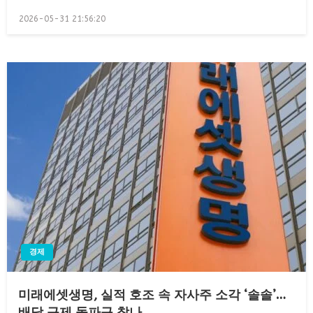
Posted
2026-05-31 21:56:20
on
경제
미래에셋생명, 실적 호조 속 자사주 소각 ‘솔솔’…
배당 규제 돌파구 찾나