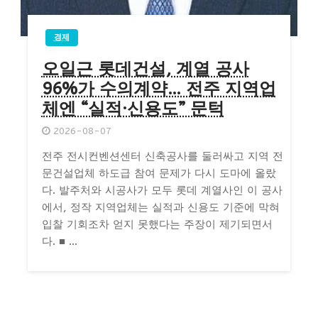
경제
오일근 롯데건설, 계열 공사
96%가 수의계약… 전주 지역업
체엔 “실적·신용도” 문턱
2026-08-07
전주 전시컨벤션센터 신축공사를 둘러싸고 지역 전
문건설업체 하도급 참여 문제가 다시 도마에 올랐
다. 발주처와 시공사가 모두 롯데 계열사인 이 공사
에서, 정작 지역업체는 실적과 신용도 기준에 막혀
입찰 기회조차 얻지 못했다는 주장이 제기되면서
다. ■ ...