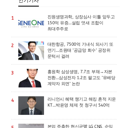
인기기사
진원생명과학, 상장심사 이틀 앞두고
1
150억 유증…설립 엿새 조합이
최대주주로
대한항공, 7500억 기내식 되사기 또
2
연기…조원태 ‘공급망 회수’ 공정위
문턱서 걸려
홍원학 삼성생명, 7.7조 부채→자본
3
전환…삼성전자 1.2조 팔고도 ‘유배당
계약자 외면’ 논란
리니언시 혜택 챙기고 해킹 흔적 지운
4
KT…박윤영 체제 첫 청구서 540억
본업 주춤한 현신균號 LG CNS, 순익
5