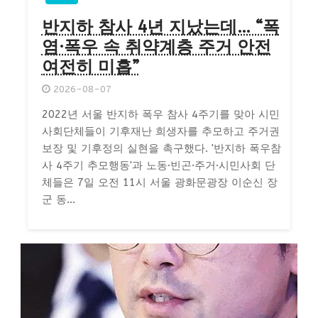
반지하 참사 4년 지났는데… “폭
염·폭우 속 취약계층 주거 안전
여전히 미흡”
2026-08-07
2022년 서울 반지하 폭우 참사 4주기를 맞아 시민
사회단체들이 기후재난 희생자를 추모하고 주거권
보장 및 기후정의 실현을 촉구했다. '반지하 폭우참
사 4주기 추모행동'과 노동·빈곤·주거·시민사회 단
체들은 7일 오전 11시 서울 광화문광장 이순신 장
군 동...