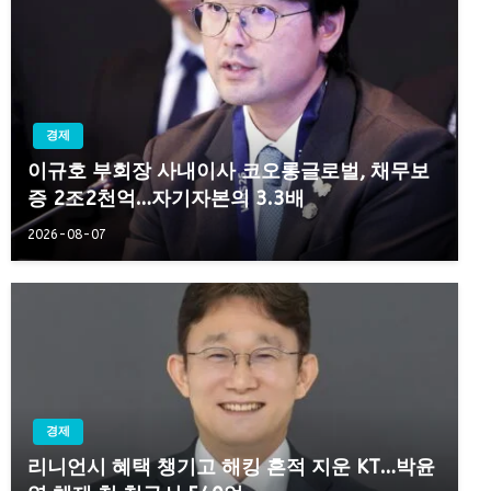
경제
이규호 부회장 사내이사 코오롱글로벌, 채무보
증 2조2천억…자기자본의 3.3배
2026-08-07
경제
리니언시 혜택 챙기고 해킹 흔적 지운 KT…박윤