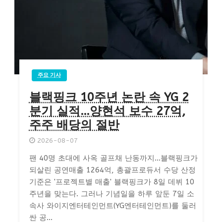
주요 기사
블랙핑크 10주년 논란 속 YG 2
분기 실적…양현석 보수 27억,
주주 배당의 절반
2026-08-07
팬 40명 초대에 사옥 골프채 난동까지…블랙핑크가
되살린 공연매출 1264억, 총괄프로듀서 수당 산정
기준은 '프로젝트별 매출' 블랙핑크가 8일 데뷔 10
주년을 맞는다. 그러나 기념일을 하루 앞둔 7일 소
속사 와이지엔터테인먼트(YG엔터테인먼트)를 둘러
싼 공...