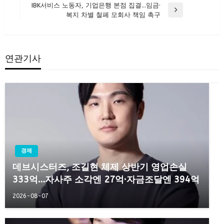
탐
Post
IBK서비스 노동자, 기업은행 본점 집결…임금·
색
Next
복지 차별 철폐 모회사 책임 촉구
Post
연관기사
경제
데브시스터즈, 조길현 체제 상반기 영업손실
333억…자사주 소각엔 27억·자금조달엔 394억
2026-08-07