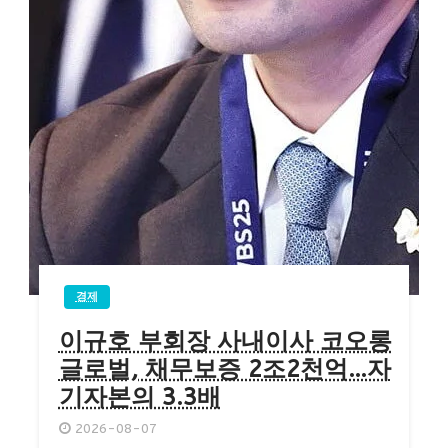
경제
이규호 부회장 사내이사 코오롱
글로벌, 채무보증 2조2천억…자
기자본의 3.3배
2026-08-07