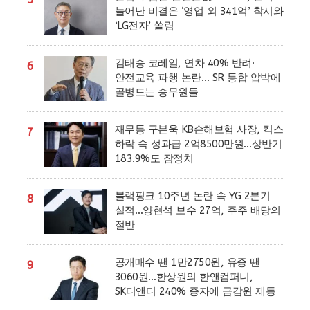
늘어난 비결은 ‘영업 외 341억’ 착시와
‘LG전자’ 쏠림
김태승 코레일, 연차 40% 반려·
6
안전교육 파행 논란… SR 통합 압박에
골병드는 승무원들
재무통 구본욱 KB손해보험 사장, 킥스
7
하락 속 성과급 2억8500만원…상반기
183.9%도 잠정치
블랙핑크 10주년 논란 속 YG 2분기
8
실적…양현석 보수 27억, 주주 배당의
절반
공개매수 땐 1만2750원, 유증 땐
9
3060원…한상원의 한앤컴퍼니,
SK디앤디 240% 증자에 금감원 제동