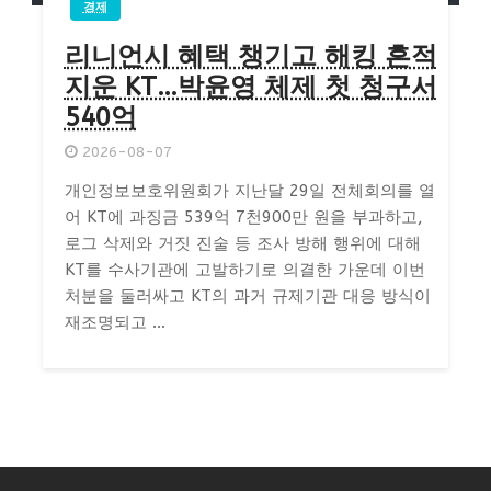
경제
리니언시 혜택 챙기고 해킹 흔적
지운 KT…박윤영 체제 첫 청구서
540억
2026-08-07
개인정보보호위원회가 지난달 29일 전체회의를 열
어 KT에 과징금 539억 7천900만 원을 부과하고,
로그 삭제와 거짓 진술 등 조사 방해 행위에 대해
KT를 수사기관에 고발하기로 의결한 가운데 이번
처분을 둘러싸고 KT의 과거 규제기관 대응 방식이
재조명되고 ...