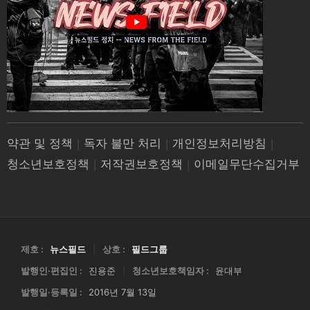
약관 및 정책
|
독자 불만 처리
|
개인정보처리방침
|
청소년보호정책
|
저작권보호정책
|
이메일무단수집거부
제호 :
뉴스필드
|
상호 :
필드그룹
발행인·편집인 :
진용준
|
청소년보호책임자 :
윤대부
발행일·등록일 :
2016년 7월 13일