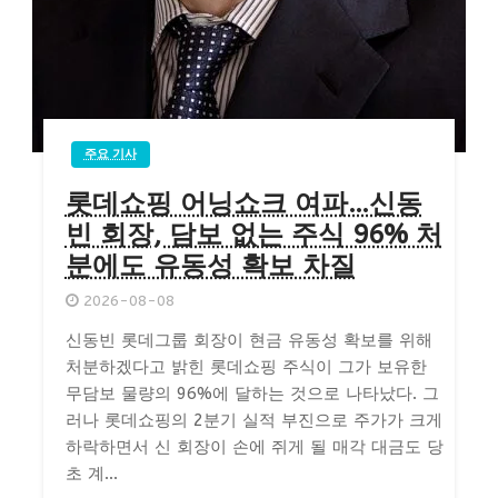
주요 기사
롯데쇼핑 어닝쇼크 여파…신동
빈 회장, 담보 없는 주식 96% 처
분에도 유동성 확보 차질
2026-08-08
신동빈 롯데그룹 회장이 현금 유동성 확보를 위해
처분하겠다고 밝힌 롯데쇼핑 주식이 그가 보유한
무담보 물량의 96%에 달하는 것으로 나타났다. 그
러나 롯데쇼핑의 2분기 실적 부진으로 주가가 크게
하락하면서 신 회장이 손에 쥐게 될 매각 대금도 당
초 계...