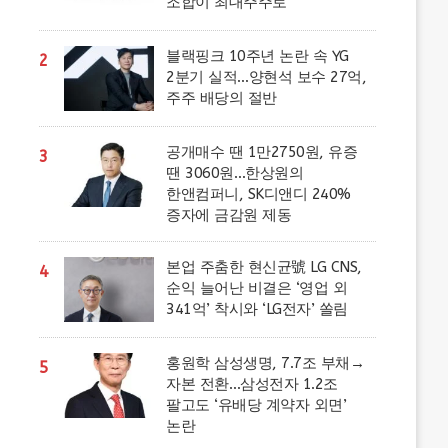
조합이 최대주주로
블랙핑크 10주년 논란 속 YG
2
2분기 실적…양현석 보수 27억,
주주 배당의 절반
공개매수 땐 1만2750원, 유증
3
땐 3060원…한상원의
한앤컴퍼니, SK디앤디 240%
증자에 금감원 제동
본업 주춤한 현신균號 LG CNS,
4
순익 늘어난 비결은 ‘영업 외
341억’ 착시와 ‘LG전자’ 쏠림
홍원학 삼성생명, 7.7조 부채→
5
자본 전환…삼성전자 1.2조
팔고도 ‘유배당 계약자 외면’
논란