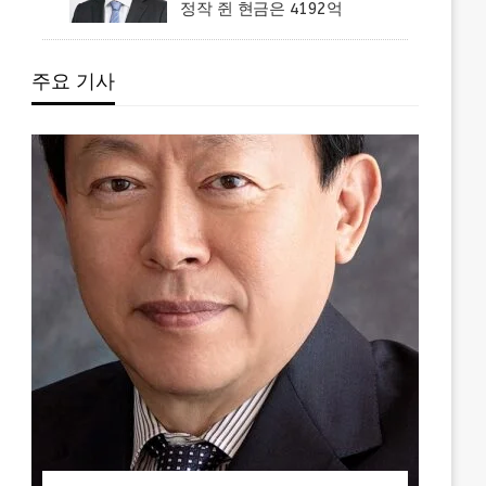
정작 쥔 현금은 4192억
주요 기사