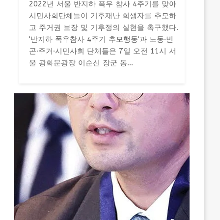
2022년 서울 반지하 폭우 참사 4주기를 맞아
시민사회단체들이 기후재난 희생자를 추모하
고 주거권 보장 및 기후정의 실현을 촉구했다.
'반지하 폭우참사 4주기 추모행동'과 노동·빈
곤·주거·시민사회 단체들은 7일 오전 11시 서
울 광화문광장 이순신 장군 동...