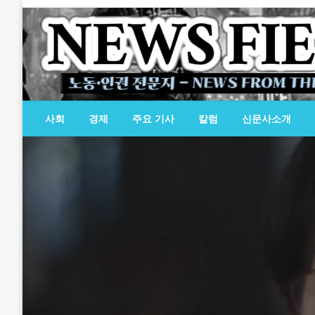
Skip
to
content
노동·인권 전문지
뉴스필드
사회
경제
주요 기사
칼럼
신문사소개