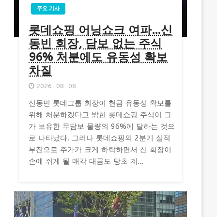
주요 기사
롯데쇼핑 어닝쇼크 여파…신
동빈 회장, 담보 없는 주식
96% 처분에도 유동성 확보
차질
2026-08-08
신동빈 롯데그룹 회장이 현금 유동성 확보를
위해 처분하겠다고 밝힌 롯데쇼핑 주식이 그
가 보유한 무담보 물량의 96%에 달하는 것으
로 나타났다. 그러나 롯데쇼핑의 2분기 실적
부진으로 주가가 크게 하락하면서 신 회장이
손에 쥐게 될 매각 대금도 당초 계...