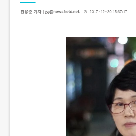
Posted
진용준 기자｜
jyj@newsfield.net
2017-12-20 15:37:17
on