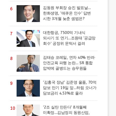
김동원 부회장 승진 발표날…
6
한화생명, ‘애큐온 인수’ 답변
시한 3개월 늦춘 셈법은?
대한항공, 7500억 기내식
7
되사기 또 연기…조원태 ‘공급망
회수’ 공정위 문턱서 걸려
김태승 코레일, 연차 40% 반려·
8
안전교육 파행 논란… SR 통합
압박에 골병드는 승무원들
‘김홍국 장남’ 김준영 올품, 70억
9
담보 만기 19일 앞…하림 오너가
담보금리 4.53%로 올라
‘2조 실탄 만든다’ 8개월째
10
미확정…김남정의 동원산업,