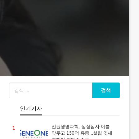
인기기사
진원생명과학, 상장심사 이틀
1
앞두고 150억 유증…설립 엿새