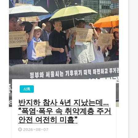
사회
반지하 참사 4년 지났는데…
“폭염·폭우 속 취약계층 주거
안전 여전히 미흡”
2026-08-07