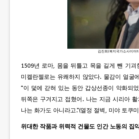
김진희(복지국가소사이어티 
1509년 로마, 몸을 뒤틀고 목을 길게 뺀 
미켈란젤로는 유쾌하지 않았다. 물감이 얼굴에
“이 덫에 갇혀 있는 동안 갑상선종이 악화되었
뒤쪽은 구겨지고 접혔어. 나는 지금 시리아 활
나는 화가도 아니라고.”(열정 절벽, 미야 토쿠미
위대한 작품과 위력적 건물도 인간 노동의 집