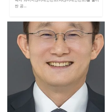
싼 공...