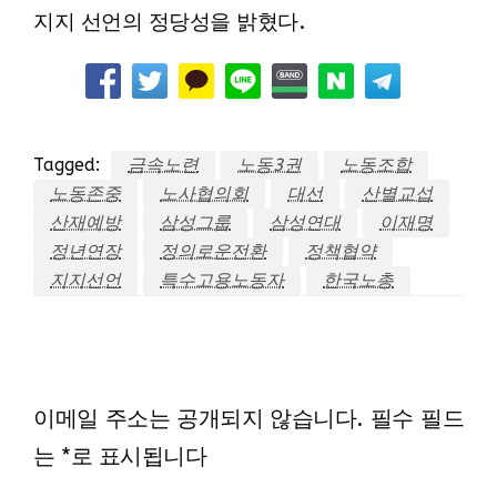
지지 선언의 정당성을 밝혔다.
Tagged:
금속노련
노동3권
노동조합
노동존중
노사협의회
대선
산별교섭
산재예방
삼성그룹
삼성연대
이재명
정년연장
정의로운전환
정책협약
지지선언
특수고용노동자
한국노총
LEAVE A RESPONSE
이메일 주소는 공개되지 않습니다.
필수 필드
는
*
로 표시됩니다