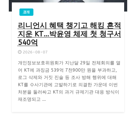
경제
리니언시 혜택 챙기고 해킹 흔적
지운 KT…박윤영 체제 첫 청구서
540억
2026-08-07
개인정보보호위원회가 지난달 29일 전체회의를 열
어 KT에 과징금 539억 7천900만 원을 부과하고,
로그 삭제와 거짓 진술 등 조사 방해 행위에 대해
KT를 수사기관에 고발하기로 의결한 가운데 이번
처분을 둘러싸고 KT의 과거 규제기관 대응 방식이
재조명되고 ...