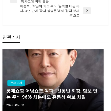
Previous
망사고에 비판 봇물
탐
Post
이준석, ‘박근혜 키즈’부터 ‘윤석열 비판’까
색
지…3년 만에 ‘국격 상승론’에서 ‘협치 부재
Next
론’으로
Post
연관기사
주요 기사
롯데쇼핑 어닝쇼크 여파…신동빈 회장, 담보 없
는 주식 96% 처분에도 유동성 확보 차질
2026-08-08