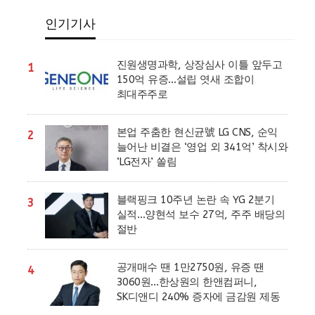
인기기사
진원생명과학, 상장심사 이틀 앞두고
1
150억 유증…설립 엿새 조합이
최대주주로
본업 주춤한 현신균號 LG CNS, 순익
2
늘어난 비결은 ‘영업 외 341억’ 착시와
‘LG전자’ 쏠림
블랙핑크 10주년 논란 속 YG 2분기
3
실적…양현석 보수 27억, 주주 배당의
절반
공개매수 땐 1만2750원, 유증 땐
4
3060원…한상원의 한앤컴퍼니,
SK디앤디 240% 증자에 금감원 제동