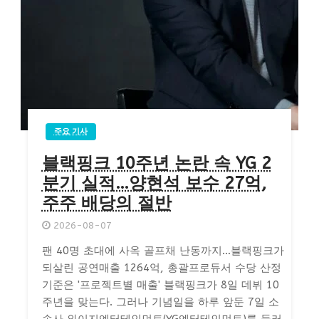
주요 기사
블랙핑크 10주년 논란 속 YG 2
분기 실적…양현석 보수 27억,
주주 배당의 절반
2026-08-07
팬 40명 초대에 사옥 골프채 난동까지…블랙핑크가
되살린 공연매출 1264억, 총괄프로듀서 수당 산정
기준은 '프로젝트별 매출' 블랙핑크가 8일 데뷔 10
주년을 맞는다. 그러나 기념일을 하루 앞둔 7일 소
속사 와이지엔터테인먼트(YG엔터테인먼트)를 둘러