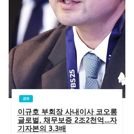
경제
이규호 부회장 사내이사 코오롱
글로벌, 채무보증 2조2천억…자
기자본의 3.3배