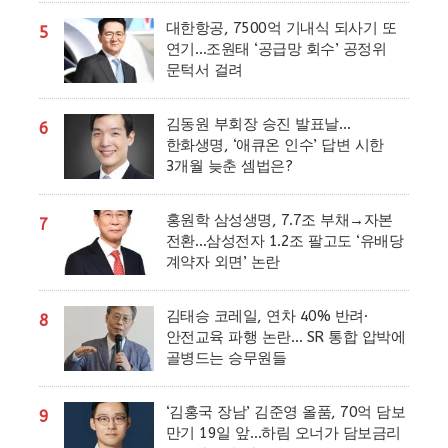
대한항공, 7500억 기내식 되사기 또
5
연기…조원태 ‘공급망 회수’ 공정위
문턱서 걸려
김동원 부회장 승진 발표날…
6
한화생명, ‘애큐온 인수’ 답변 시한
3개월 늦춘 셈법은?
홍원학 삼성생명, 7.7조 부채→자본
7
전환…삼성전자 1.2조 팔고도 ‘유배당
계약자 외면’ 논란
김태승 코레일, 연차 40% 반려·
8
안전교육 파행 논란… SR 통합 압박에
골병드는 승무원들
‘김홍국 장남’ 김준영 올품, 70억 담보
9
만기 19일 앞…하림 오너가 담보금리