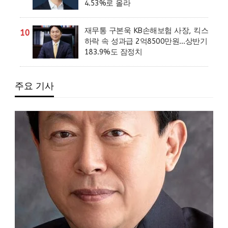
4.53%로 올라
재무통 구본욱 KB손해보험 사장, 킥스
10
하락 속 성과급 2억8500만원…상반기
183.9%도 잠정치
주요 기사