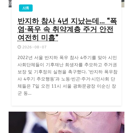
사회
반지하 참사 4년 지났는데… “폭
염·폭우 속 취약계층 주거 안전
여전히 미흡”
2026-08-07
2022년 서울 반지하 폭우 참사 4주기를 맞아 시민
사회단체들이 기후재난 희생자를 추모하고 주거권
보장 및 기후정의 실현을 촉구했다. '반지하 폭우참
사 4주기 추모행동'과 노동·빈곤·주거·시민사회 단
체들은 7일 오전 11시 서울 광화문광장 이순신 장
군 동...