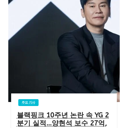
주요 기사
블랙핑크 10주년 논란 속 YG 2
분기 실적…양현석 보수 27억,