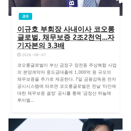
경제
이규호 부회장 사내이사 코오롱
글로벌, 채무보증 2조2천억…자
기자본의 3.3배
2026-08-07
코오롱글로벌이 부산 금정구 장전동 주상복합 사업
의 분양계약자 중도금대출에 1,000억 원 규모의
채무보증을 추가로 제공한다. 7일 금융감독원 전자
공시시스템에 따르면 코오롱글로벌은 전날 '타인에
대한 채무보증 결정' 공시를 통해 '금정산 하늘채
루미엘...