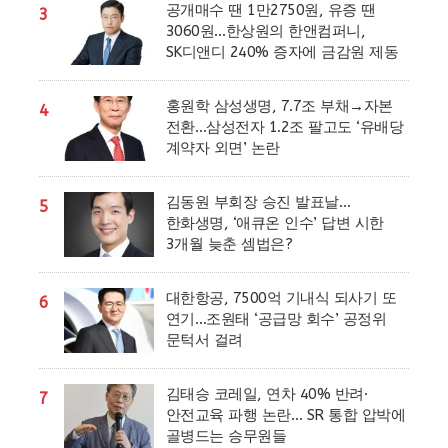
공개매수 땐 1만2750원, 유증 땐
3
3060원…한상원의 한앤컴퍼니,
SK디앤디 240% 증자에 금감원 제동
홍원학 삼성생명, 7.7조 부채→자본
4
전환…삼성전자 1.2조 팔고도 ‘유배당
계약자 외면’ 논란
김동원 부회장 승진 발표날…
5
한화생명, ‘애큐온 인수’ 답변 시한
3개월 늦춘 셈법은?
대한항공, 7500억 기내식 되사기 또
6
연기…조원태 ‘공급망 회수’ 공정위
문턱서 걸려
김태승 코레일, 연차 40% 반려·
7
안전교육 파행 논란… SR 통합 압박에
골병드는 승무원들