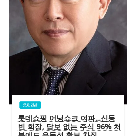
주요 기사
롯데쇼핑 어닝쇼크 여파…신동
빈 회장, 담보 없는 주식 96% 처
분에도 유동성 확보 차질