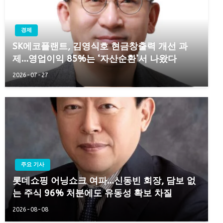
경제
SK에코플랜트, 김영식호 현금창출력 개선 과
제…영업이익 85%는 ‘자산순환’서 나왔다
2026-07-27
주요 기사
롯데쇼핑 어닝쇼크 여파…신동빈 회장, 담보 없
는 주식 96% 처분에도 유동성 확보 차질
2026-08-08