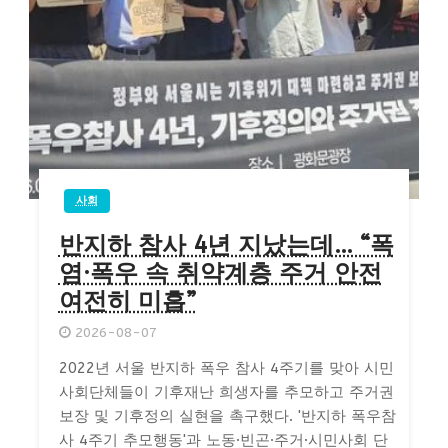
사회
반지하 참사 4년 지났는데… “폭
염·폭우 속 취약계층 주거 안전
여전히 미흡”
2026-08-07
2022년 서울 반지하 폭우 참사 4주기를 맞아 시민
사회단체들이 기후재난 희생자를 추모하고 주거권
보장 및 기후정의 실현을 촉구했다. '반지하 폭우참
사 4주기 추모행동'과 노동·빈곤·주거·시민사회 단