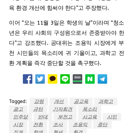
육 환경 개선에 힘써야 한다”고 주장했다.
이어 “오는 11월 3일은 학생의 날”이라며 “청소
년은 우리 사회의 구성원으로서 존중받아야 한
다”고 강조했다. 공대위는 조용익 시장에게 부
천 시민들의 목소리에 귀 기울이고, 과학고 전
환 계획을 즉각 중단할 것을 촉구했다.
Tagged:
강령
개선
공교육
과학고
광고
규탄
기자회견
목소리
민주당
반대
부천고
사교육
시민
시장
전환
조사
조용익
중단
징계
학생
혈세
환경