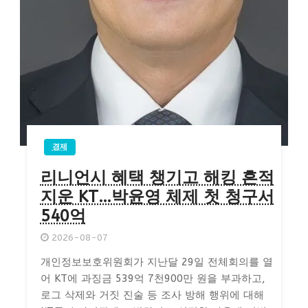
경제
리니언시 혜택 챙기고 해킹 흔적
지운 KT…박윤영 체제 첫 청구서
540억
2026-08-07
개인정보보호위원회가 지난달 29일 전체회의를 열
어 KT에 과징금 539억 7천900만 원을 부과하고,
로그 삭제와 거짓 진술 등 조사 방해 행위에 대해