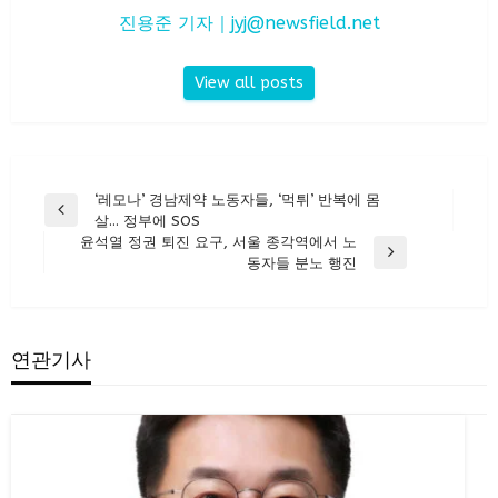
진용준 기자｜
jyj@newsfield.net
View all posts
글
‘레모나’ 경남제약 노동자들, ‘먹튀’ 반복에 몸
Previous
살… 정부에 SOS
탐
Post
윤석열 정권 퇴진 요구, 서울 종각역에서 노
색
Next
동자들 분노 행진
Post
연관기사