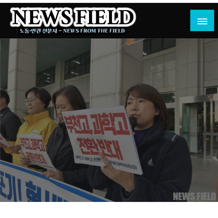
Skip
to
content
노동·인권 전문지
뉴스필드