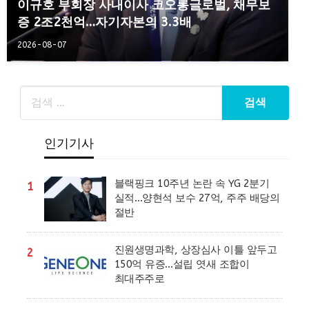
이규호 부회장 사내이사 코오롱글로벌, 채무보
증 2조2천억…자기자본의 3.3배
2026-08-07
인기기사
블랙핑크 10주년 논란 속 YG 2분기
1
실적…양현석 보수 27억, 주주 배당의
절반
진원생명과학, 상장심사 이틀 앞두고
2
150억 유증…설립 엿새 조합이
최대주주로