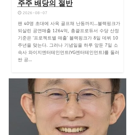
주주 배당의 절반
2026-08-07
팬 40명 초대에 사옥 골프채 난동까지…블랙핑크가
되살린 공연매출 1264억, 총괄프로듀서 수당 산정
기준은 '프로젝트별 매출' 블랙핑크가 8일 데뷔 10
주년을 맞는다. 그러나 기념일을 하루 앞둔 7일 소
속사 와이지엔터테인먼트(YG엔터테인먼트)를 둘러
싼 공...