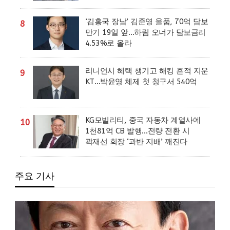
‘김홍국 장남’ 김준영 올품, 70억 담보
8
만기 19일 앞…하림 오너가 담보금리
4.53%로 올라
리니언시 혜택 챙기고 해킹 흔적 지운
9
KT…박윤영 체제 첫 청구서 540억
KG모빌리티, 중국 자동차 계열사에
10
1천81억 CB 발행…전량 전환 시
곽재선 회장 ‘과반 지배’ 깨진다
주요 기사