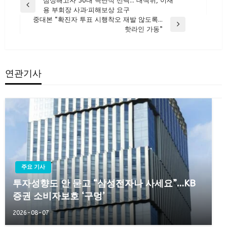
글
삼성해고자 50대 극단적 선택… 대책위, 이재
Previous
용 부회장 사과·피해보상 요구
탐
Post
중대본 “확진자 투표 시행착오 재발 않도록…
색
Next
핫라인 가동”
Post
연관기사
주요 기사
투자성향도 안 묻고 “삼성전자나 사세요”…KB
증권 소비자보호 ‘구멍’
2026-08-07