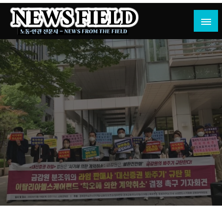
Skip
to
content
노동·인권 전문지
뉴스필드