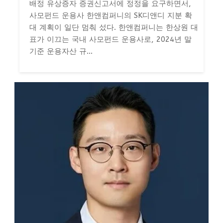
배정 유상증자 증권신고서에 정정을 요구하면서,
사모펀드 운용사 한앤컴퍼니의 SK디앤디 지분 확
대 계획이 일단 멈춰 섰다. 한앤컴퍼니는 한상원 대
표가 이끄는 국내 사모펀드 운용사로, 2024년 말
기준 운용자산 규...