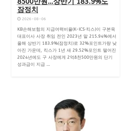
8500만원…상반기 183.9%도
잠정치
2026-08-06
KB손해보험의 지급여력비율(K-ICS·킥스)이 구본욱
대표이사 사장 취임 전인 2023년 말 215.94%에서
올해 상반기 183.9%(잠정치)로 32%포인트가량 낮
아진 가운데, 킥스가 1년 새 29.52%포인트 떨어진
2024년에도 구 사장에게 2억8천500만원의 단기
성과급이 지급 ...