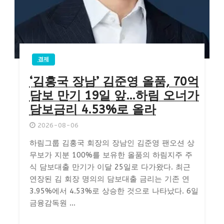
경제
‘김홍국 장남’ 김준영 올품, 70억
담보 만기 19일 앞…하림 오너가
담보금리 4.53%로 올라
2026-08-06
하림그룹 김홍국 회장의 장남인 김준영 팬오션 상
무보가 지분 100%를 보유한 올품의 하림지주 주
식 담보대출 만기가 이달 25일로 다가왔다. 최근
연장된 김 회장 명의의 담보대출 금리는 기존 연
3.95%에서 4.53%로 상승한 것으로 나타났다. 6일
금융감독원 ...