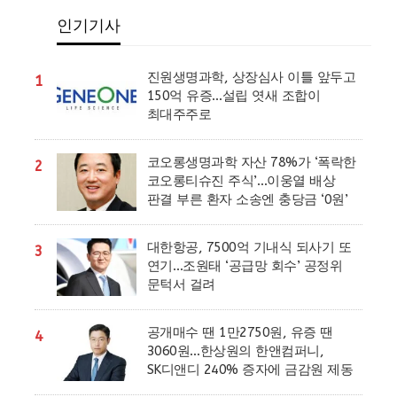
인기기사
진원생명과학, 상장심사 이틀 앞두고
1
150억 유증…설립 엿새 조합이
최대주주로
코오롱생명과학 자산 78%가 ‘폭락한
2
코오롱티슈진 주식’…이웅열 배상
판결 부른 환자 소송엔 충당금 ‘0원’
대한항공, 7500억 기내식 되사기 또
3
연기…조원태 ‘공급망 회수’ 공정위
문턱서 걸려
공개매수 땐 1만2750원, 유증 땐
4
3060원…한상원의 한앤컴퍼니,
SK디앤디 240% 증자에 금감원 제동