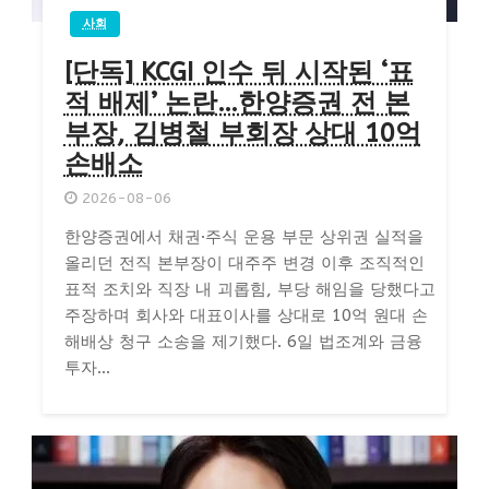
사회
[단독] KCGI 인수 뒤 시작된 ‘표
적 배제’ 논란…한양증권 전 본
부장, 김병철 부회장 상대 10억
손배소
2026-08-06
한양증권에서 채권·주식 운용 부문 상위권 실적을
올리던 전직 본부장이 대주주 변경 이후 조직적인
표적 조치와 직장 내 괴롭힘, 부당 해임을 당했다고
주장하며 회사와 대표이사를 상대로 10억 원대 손
해배상 청구 소송을 제기했다. 6일 법조계와 금융
투자...