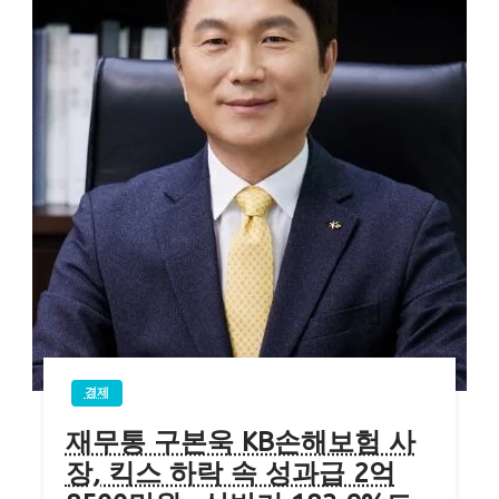
경제
재무통 구본욱 KB손해보험 사
장, 킥스 하락 속 성과급 2억