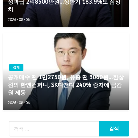
성과급 2억8500만원…상반기 183.9%도 잠정
치
2026-08-06
경제
공개매수 땐 1만2750원, 유증 땐 3060원…한상
원의 한앤컴퍼니, SK디앤디 240% 증자에 금감
원 제동
2026-08-06