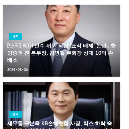
사회
[단독] KCGI 인수 뒤 시작된 ‘표적 배제’ 논란…한
양증권 전 본부장, 김병철 부회장 상대 10억 손
배소
2026-08-06
경제
재무통 구본욱 KB손해보험 사장, 킥스 하락 속