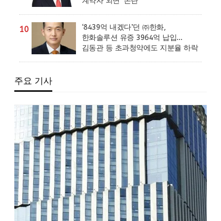
계약자 외면’ 논란
‘8439억 내겠다’던 ㈜한화,
10
한화솔루션 유증 3964억 납입…
김동관 등 초과청약에도 지분율 하락
주요 기사