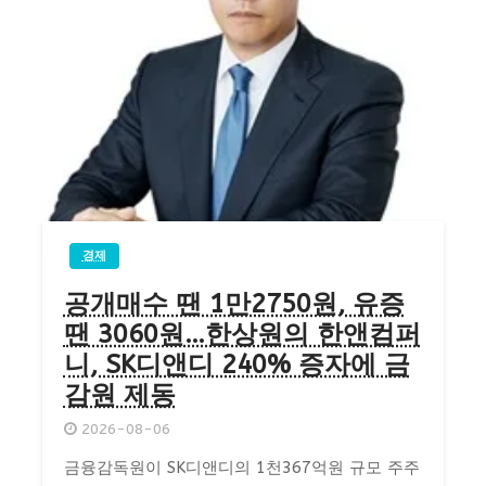
경제
공개매수 땐 1만2750원, 유증
땐 3060원…한상원의 한앤컴퍼
니, SK디앤디 240% 증자에 금
감원 제동
2026-08-06
금융감독원이 SK디앤디의 1천367억원 규모 주주