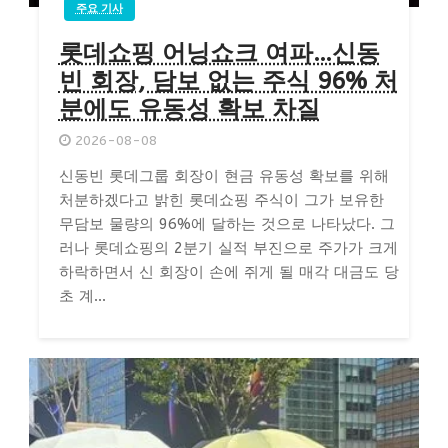
주요 기사
롯데쇼핑 어닝쇼크 여파…신동
빈 회장, 담보 없는 주식 96% 처
분에도 유동성 확보 차질
2026-08-08
신동빈 롯데그룹 회장이 현금 유동성 확보를 위해
처분하겠다고 밝힌 롯데쇼핑 주식이 그가 보유한
무담보 물량의 96%에 달하는 것으로 나타났다. 그
러나 롯데쇼핑의 2분기 실적 부진으로 주가가 크게
하락하면서 신 회장이 손에 쥐게 될 매각 대금도 당
초 계...