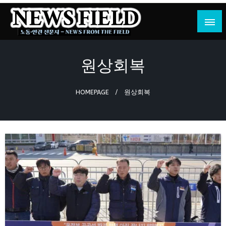
Skip
to
content
노동·인권 전문지
뉴스필드
원상회복
HOMEPAGE
원상회복