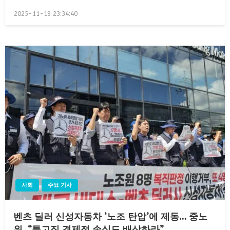
Posted
2025-11-19 23:34:40
on
사회
주요 기사
벤츠 딜러 신성자동차 ‘노조 탄압’에 제동… 중노
위, “특고직 경제적 손실도 배상하라”