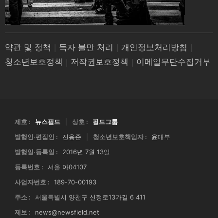
약관 및 정책
|
독자 불만 처리
|
개인정보처리방침
|
청소년보호정책
|
저작권보호정책
|
이메일무단수집거부
제호 :
뉴스필드
|
상호 :
필드그룹
발행인·편집인 :
진용준
|
청소년보호책임자 :
윤대부
발행일·등록일 :
2016년 7월 13일
등록번호 :
서울 아04107
사업자번호 :
189-70-00193
주소 :
서울특별시 양천구 신정로13가길 6 411
제보 :
news@newsfield.net