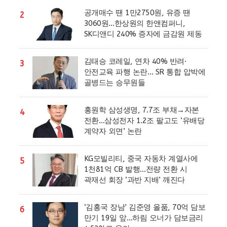
공개매수 땐 1만2750원, 유증 땐
2
3060원…한상원의 한앤컴퍼니,
SK디앤디 240% 증자에 금감원 제동
김태승 코레일, 연차 40% 반려·
3
안전교육 파행 논란… SR 통합 압박에
골병드는 승무원들
홍원학 삼성생명, 7.7조 부채→자본
4
전환…삼성전자 1.2조 팔고도 ‘유배당
계약자 외면’ 논란
KG모빌리티, 중국 자동차 계열사에
5
1천81억 CB 발행…전량 전환 시
곽재선 회장 ‘과반 지배’ 깨진다
‘김홍국 장남’ 김준영 올품, 70억 담보
6
만기 19일 앞…하림 오너가 담보금리