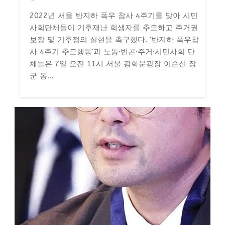
2022년 서울 반지하 폭우 참사 4주기를 맞아 시민
사회단체들이 기후재난 희생자를 추모하고 주거권
보장 및 기후정의 실현을 촉구했다. '반지하 폭우참
사 4주기 추모행동'과 노동·빈곤·주거·시민사회 단
체들은 7일 오전 11시 서울 광화문광장 이순신 장
군 동...