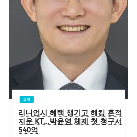
경제
리니언시 혜택 챙기고 해킹 흔적
지운 KT…박윤영 체제 첫 청구서
540억