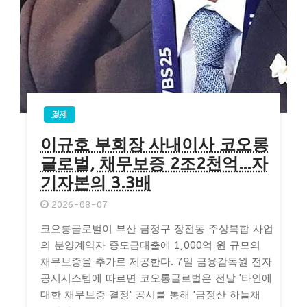
경제
이규호 부회장 사내이사 코오롱
글로벌, 채무보증 2조2천억…자
기자본의 3.3배
2026-08-07
코오롱글로벌이 부산 금정구 장전동 주상복합 사업
의 분양계약자 중도금대출에 1,000억 원 규모의
채무보증을 추가로 제공한다. 7일 금융감독원 전자
공시시스템에 따르면 코오롱글로벌은 전날 '타인에
대한 채무보증 결정' 공시를 통해 '금정산 하늘채