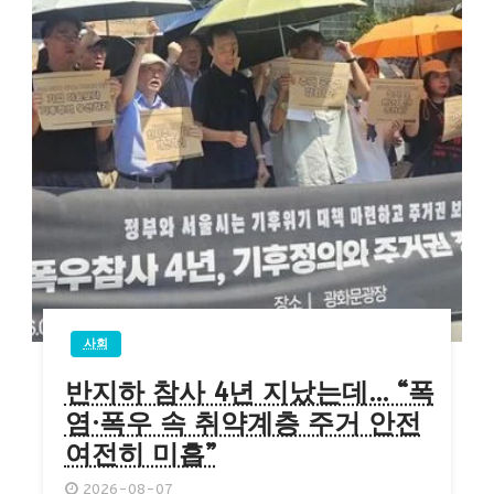
사회
반지하 참사 4년 지났는데… “폭
염·폭우 속 취약계층 주거 안전
여전히 미흡”
2026-08-07