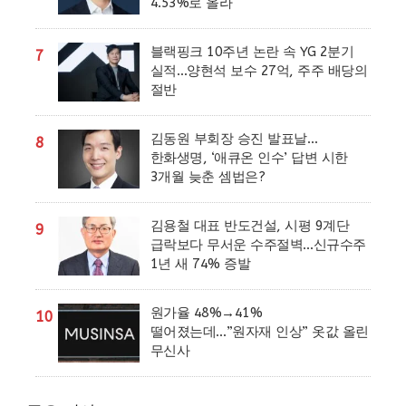
4.53%로 올라
블랙핑크 10주년 논란 속 YG 2분기
7
실적…양현석 보수 27억, 주주 배당의
절반
김동원 부회장 승진 발표날…
8
한화생명, ‘애큐온 인수’ 답변 시한
3개월 늦춘 셈법은?
김용철 대표 반도건설, 시평 9계단
9
급락보다 무서운 수주절벽…신규수주
1년 새 74% 증발
원가율 48%→41%
10
떨어졌는데…”원자재 인상” 옷값 올린
무신사