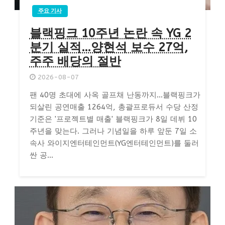
주요 기사
블랙핑크 10주년 논란 속 YG 2
분기 실적…양현석 보수 27억,
주주 배당의 절반
2026-08-07
팬 40명 초대에 사옥 골프채 난동까지…블랙핑크가
되살린 공연매출 1264억, 총괄프로듀서 수당 산정
기준은 '프로젝트별 매출' 블랙핑크가 8일 데뷔 10
주년을 맞는다. 그러나 기념일을 하루 앞둔 7일 소
속사 와이지엔터테인먼트(YG엔터테인먼트)를 둘러
싼 공...