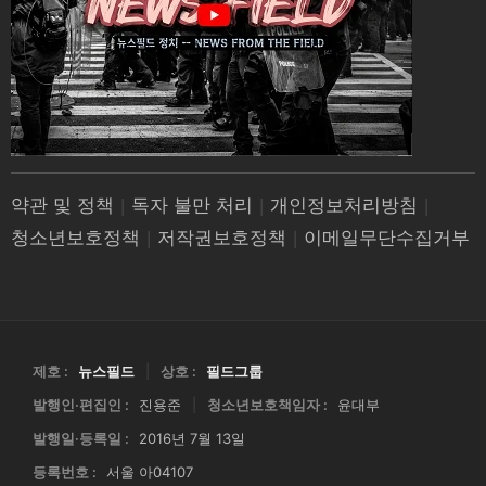
약관 및 정책
|
독자 불만 처리
|
개인정보처리방침
|
청소년보호정책
|
저작권보호정책
|
이메일무단수집거부
제호 :
뉴스필드
|
상호 :
필드그룹
발행인·편집인 :
진용준
|
청소년보호책임자 :
윤대부
발행일·등록일 :
2016년 7월 13일
등록번호 :
서울 아04107