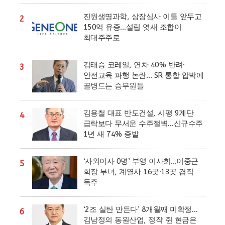
진원생명과학, 상장심사 이틀 앞두고
2
150억 유증…설립 엿새 조합이
최대주주로
김태승 코레일, 연차 40% 반려·
3
안전교육 파행 논란… SR 통합 압박에
골병드는 승무원들
김용철 대표 반도건설, 시평 9계단
4
급락보다 무서운 수주절벽…신규수주
1년 새 74% 증발
‘사외이사 0명’ 부영 이사회…이중근
5
회장 부녀, 계열사 16곳·13곳 겸직
독주
‘2조 실탄 만든다’ 8개월째 미확정…
6
김남정의 동원산업, 정작 쥔 현금은