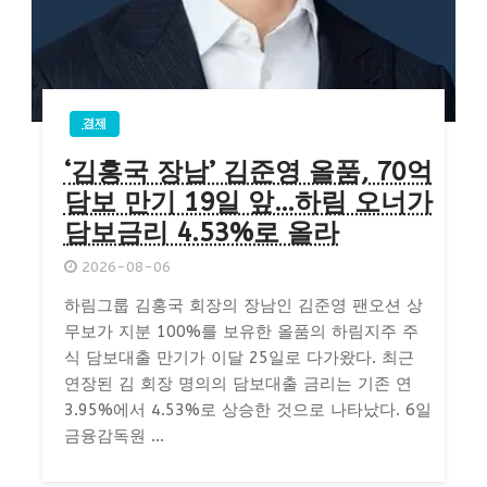
경제
‘김홍국 장남’ 김준영 올품, 70억
담보 만기 19일 앞…하림 오너가
담보금리 4.53%로 올라
2026-08-06
하림그룹 김홍국 회장의 장남인 김준영 팬오션 상
무보가 지분 100%를 보유한 올품의 하림지주 주
식 담보대출 만기가 이달 25일로 다가왔다. 최근
연장된 김 회장 명의의 담보대출 금리는 기존 연
3.95%에서 4.53%로 상승한 것으로 나타났다. 6일
금융감독원 ...