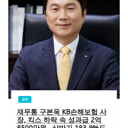
경제
재무통 구본욱 KB손해보험 사
장, 킥스 하락 속 성과급 2억