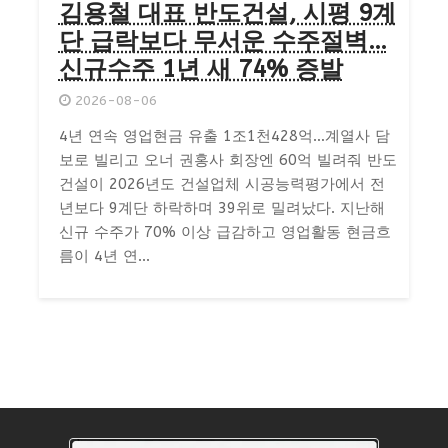
김용철 대표 반도건설, 시평 9계
단 급락보다 무서운 수주절벽…
신규수주 1년 새 74% 증발
2026-08-06
4년 연속 영업현금 유출 1조1천428억…계열사 담
보로 빌리고 오너 권홍사 회장엔 60억 빌려줘 반도
건설이 2026년도 건설업체 시공능력평가에서 전
년보다 9계단 하락하며 39위로 밀려났다. 지난해
신규 수주가 70% 이상 급감하고 영업활동 현금흐
름이 4년 연...