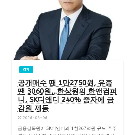
경제
공개매수 땐 1만2750원, 유증
땐 3060원…한상원의 한앤컴퍼
니, SK디앤디 240% 증자에 금
감원 제동
2026-08-06
금융감독원이 SK디앤디의 1천367억원 규모 주주