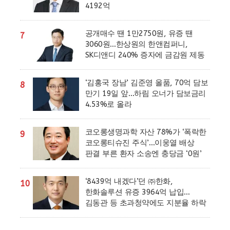
4192억
공개매수 땐 1만2750원, 유증 땐
7
3060원…한상원의 한앤컴퍼니,
SK디앤디 240% 증자에 금감원 제동
‘김홍국 장남’ 김준영 올품, 70억 담보
8
만기 19일 앞…하림 오너가 담보금리
4.53%로 올라
코오롱생명과학 자산 78%가 ‘폭락한
9
코오롱티슈진 주식’…이웅열 배상
판결 부른 환자 소송엔 충당금 ‘0원’
‘8439억 내겠다’던 ㈜한화,
10
한화솔루션 유증 3964억 납입…
김동관 등 초과청약에도 지분율 하락