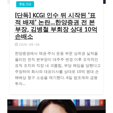
주요 기사
[단독] KCGI 인수 뒤 시작된 ‘표
적 배제’ 논란…한양증권 전 본
부장, 김병철 부회장 상대 10억
손배소
2026-08-06
한양증권에서 채권·주식 운용 부문 상위권 실적을
올리던 전직 본부장이 대주주 변경 이후 조직적인
표적 조치와 직장 내 괴롭힘, 부당 해임을 당했다고
주장하며 회사와 대표이사를 상대로 10억 원대 손
해배상 청구 소송을 제기했다. 6일 법조계와 금융
투자...