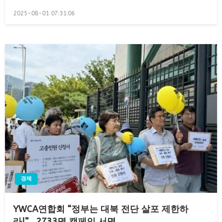
Posted
2025-08-01 07:31:06
on
경제
YWCA연합회 “정부는 대북 전단 살포 제한하
라!”…2733명 캠페인 서명