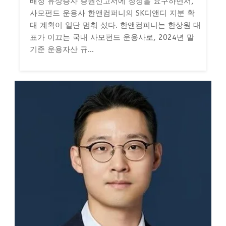
배정 유상증자 증권신고서에 정정을 요구하면서,
사모펀드 운용사 한앤컴퍼니의 SK디앤디 지분 확
대 계획이 일단 멈춰 섰다. 한앤컴퍼니는 한상원 대
표가 이끄는 국내 사모펀드 운용사로, 2024년 말
기준 운용자산 규...