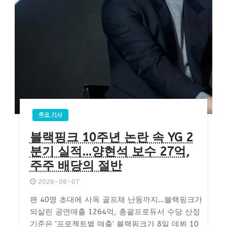
주요 기사
블랙핑크 10주년 논란 속 YG 2
분기 실적…양현석 보수 27억,
주주 배당의 절반
2026-08-07
팬 40명 초대에 사옥 골프채 난동까지…블랙핑크가
되살린 공연매출 1264억, 총괄프로듀서 수당 산정
기준은 '프로젝트별 매출' 블랙핑크가 8일 데뷔 10