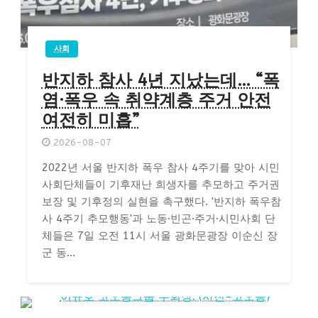
사회
반지하 참사 4년 지났는데… “폭
염·폭우 속 취약계층 주거 안전
여전히 미흡”
2026-08-07
2022년 서울 반지하 폭우 참사 4주기를 맞아 시민
사회단체들이 기후재난 희생자를 추모하고 주거권
보장 및 기후정의 실현을 촉구했다. '반지하 폭우참
사 4주기 추모행동'과 노동·빈곤·주거·시민사회 단
체들은 7일 오전 11시 서울 광화문광장 이순신 장
군 동...