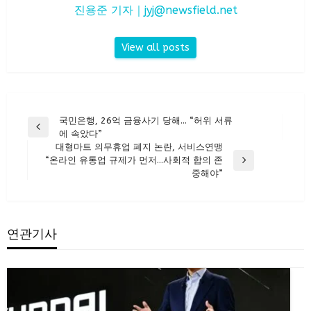
진용준 기자｜
jyj@newsfield.net
View all posts
글
국민은행, 26억 금융사기 당해… “허위 서류
Previous
에 속았다”
탐
Post
대형마트 의무휴업 폐지 논란, 서비스연맹
색
“온라인 유통업 규제가 먼저…사회적 합의 존
Next
중해야”
Post
연관기사