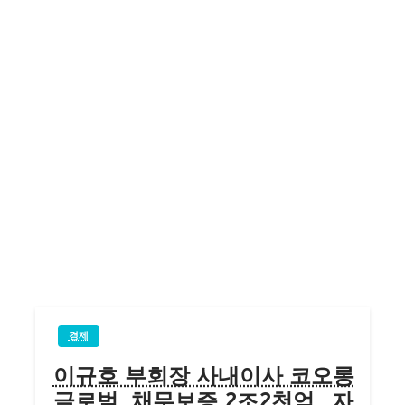
경제
이규호 부회장 사내이사 코오롱
글로벌, 채무보증 2조2천억…자