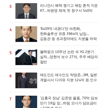
리니언시 혜택 챙기고 해킹 흔적 지운
3
KT…박윤영 체제 첫 청구서 540억
‘8439억 내겠다’던 ㈜한화,
4
한화솔루션 유증 3964억 납입…
김동관 등 초과청약에도 지분율 하락
블랙핑크 10주년 논란 속 YG 2분기
5
실적…양현석 보수 27억, 주주 배당의
절반
매도인도 매수인도 탁영준…SM, 일본
6
계열사서 디어유 지분 124억 원 인수
‘김홍국 장남’ 김준영 올품, 70억 담보
7
만기 19일 앞…하림 오너가 담보금리