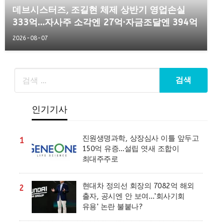
데브시스터즈, 조길현 체제 상반기 영업손실
333억…자사주 소각엔 27억·자금조달엔 394억
2026-08-07
인기기사
진원생명과학, 상장심사 이틀 앞두고
1
150억 유증…설립 엿새 조합이
최대주주로
현대차 정의선 회장의 7082억 해외
2
출자, 공시엔 안 보여…’회사기회
유용’ 논란 불붙나?