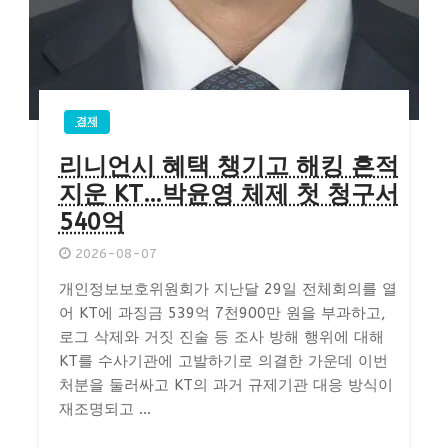
경제
리니언시 혜택 챙기고 해킹 흔적
지운 KT…박윤영 체제 첫 청구서
540억
2026-08-07
개인정보보호위원회가 지난달 29일 전체회의를 열
어 KT에 과징금 539억 7천900만 원을 부과하고,
로그 삭제와 거짓 진술 등 조사 방해 행위에 대해
KT를 수사기관에 고발하기로 의결한 가운데 이번
처분을 둘러싸고 KT의 과거 규제기관 대응 방식이
재조명되고 ...