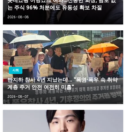
롯데쇼핑 어닝쇼크 여파…신동빈 회장, 담보 없
는 주식 96% 처분에도 유동성 확보 차질
2026-08-08
사회
반지하 참사 4년 지났는데… “폭염·폭우 속 취약
계층 주거 안전 여전히 미흡”
2026-08-07