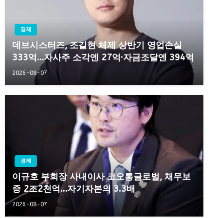
경제
데브시스터즈, 조길현 체제 상반기 영업손실
333억…자사주 소각엔 27억·자금조달엔 394억
2026-08-07
경제
이규호 부회장 사내이사 코오롱글로벌, 채무보
증 2조2천억…자기자본의 3.3배
2026-08-07