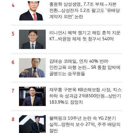
홍원학 삼성생명, 7.7조 부채→자본
4
전환…삼성전자 1.2조 팔고도 ‘유배당
계약자 외면’ 논란
리니언시 혜택 챙기고 해킹 흔적 지운
5
KT…박윤영 체제 첫 청구서 540억
김태승 코레일, 연차 40% 반려·
6
안전교육 파행 논란… SR 통합 압박에
골병드는 승무원들
재무통 구본욱 KB손해보험 사장, 킥스
7
하락 속 성과급 2억8500만원…상반기
183.9%도 잠정치
블랙핑크 10주년 논란 속 YG 2분기
8
실적…양현석 보수 27억, 주주 배당의
절반