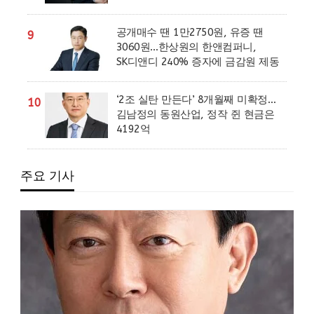
공개매수 땐 1만2750원, 유증 땐
9
3060원…한상원의 한앤컴퍼니,
SK디앤디 240% 증자에 금감원 제동
‘2조 실탄 만든다’ 8개월째 미확정…
10
김남정의 동원산업, 정작 쥔 현금은
4192억
주요 기사