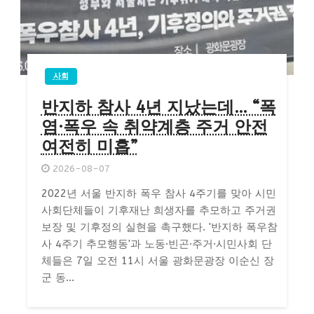
사회
반지하 참사 4년 지났는데… “폭
염·폭우 속 취약계층 주거 안전
여전히 미흡”
2026-08-07
2022년 서울 반지하 폭우 참사 4주기를 맞아 시민
사회단체들이 기후재난 희생자를 추모하고 주거권
보장 및 기후정의 실현을 촉구했다. '반지하 폭우참
사 4주기 추모행동'과 노동·빈곤·주거·시민사회 단
체들은 7일 오전 11시 서울 광화문광장 이순신 장
군 동...