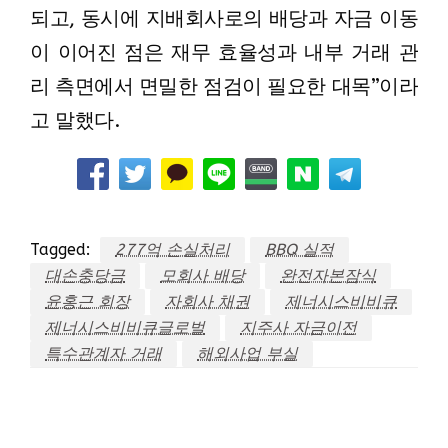
되고, 동시에 지배회사로의 배당과 자금 이동
이 이어진 점은 재무 효율성과 내부 거래 관
리 측면에서 면밀한 점검이 필요한 대목”이라
고 말했다.
Tagged:
277억 손실처리
BBQ 실적
대손충당금
모회사 배당
완전자본잠식
윤홍근 회장
자회사 채권
제너시스비비큐
제너시스비비큐글로벌
지주사 자금이전
특수관계자 거래
해외사업 부실
LEAVE A RESPONSE