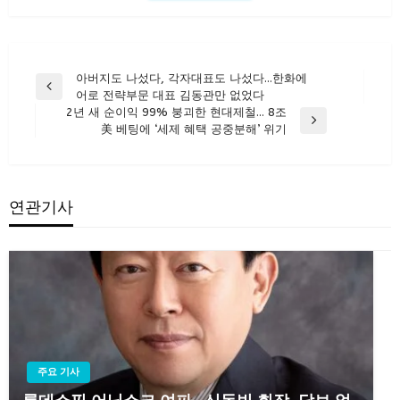
글
아버지도 나섰다, 각자대표도 나섰다…한화에
Previous
어로 전략부문 대표 김동관만 없었다
탐
Post
2년 새 순이익 99% 붕괴한 현대제철… 8조
색
Next
美 베팅에 ‘세제 혜택 공중분해’ 위기
Post
연관기사
주요 기사