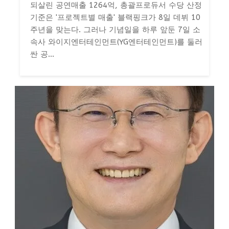
되살린 공연매출 1264억, 총괄프로듀서 수당 산정
기준은 '프로젝트별 매출' 블랙핑크가 8일 데뷔 10
주년을 맞는다. 그러나 기념일을 하루 앞둔 7일 소
속사 와이지엔터테인먼트(YG엔터테인먼트)를 둘러
싼 공...