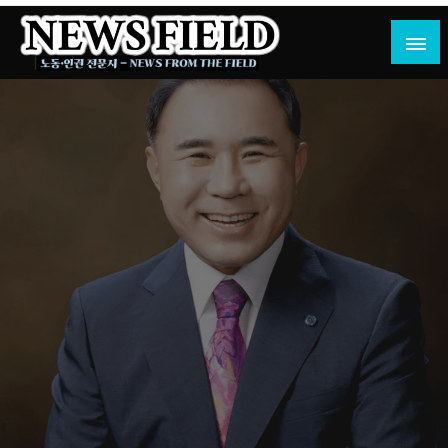
Skip
to
content
노동·인권 전문지
뉴스필드