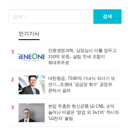
인기기사
진원생명과학, 상장심사 이틀 앞두고
1
150억 유증…설립 엿새 조합이
최대주주로
대한항공, 7500억 기내식 되사기 또
2
연기…조원태 ‘공급망 회수’ 공정위
문턱서 걸려
본업 주춤한 현신균號 LG CNS, 순익
3
늘어난 비결은 ‘영업 외 341억’ 착시와
‘LG전자’ 쏠림