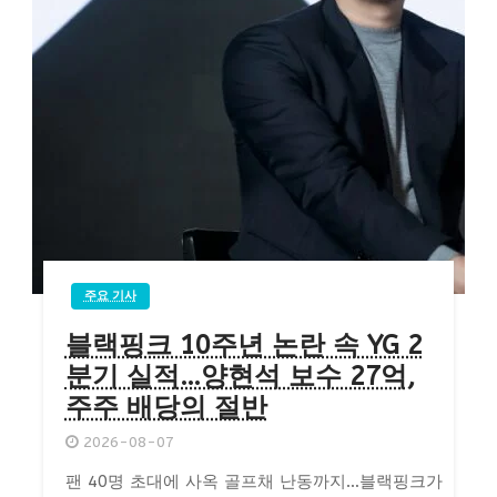
주요 기사
블랙핑크 10주년 논란 속 YG 2
분기 실적…양현석 보수 27억,
주주 배당의 절반
2026-08-07
팬 40명 초대에 사옥 골프채 난동까지…블랙핑크가