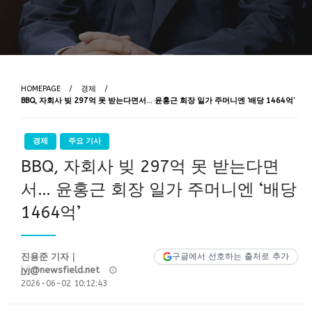
HOMEPAGE
경제
BBQ, 자회사 빚 297억 못 받는다면서… 윤홍근 회장 일가 주머니엔 ‘배당 1464억’
경제
주요 기사
BBQ, 자회사 빚 297억 못 받는다면
서… 윤홍근 회장 일가 주머니엔 ‘배당
1464억’
진용준 기자｜
구글에서 선호하는 출처로 추가
Posted
jyj@newsfield.net
on
2026-06-02 10:12:43