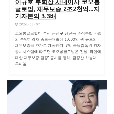
이규호 부회장 사내이사 코오롱
글로벌, 채무보증 2조2천억…자
기자본의 3.3배
2026-08-07
코오롱글로벌이 부산 금정구 장전동 주상복합 사업
의 분양계약자 중도금대출에 1,000억 원 규모의
채무보증을 추가로 제공한다. 7일 금융감독원 전자
공시시스템에 따르면 코오롱글로벌은 전날 '타인에
대한 채무보증 결정' 공시를 통해 '금정산 하늘채
루미엘...