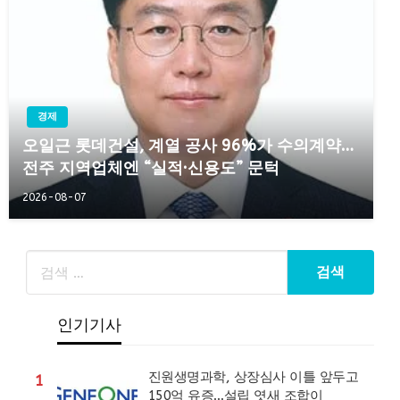
경제
오일근 롯데건설, 계열 공사 96%가 수의계약…
전주 지역업체엔 “실적·신용도” 문턱
2026-08-07
인기기사
진원생명과학, 상장심사 이틀 앞두고
1
150억 유증…설립 엿새 조합이