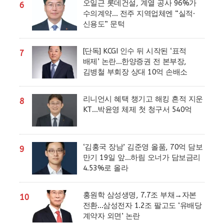
오일근 롯데건설, 계열 공사 96%가
6
수의계약… 전주 지역업체엔 “실적·
신용도” 문턱
[단독] KCGI 인수 뒤 시작된 ‘표적
7
배제’ 논란…한양증권 전 본부장,
김병철 부회장 상대 10억 손배소
리니언시 혜택 챙기고 해킹 흔적 지운
8
KT…박윤영 체제 첫 청구서 540억
‘김홍국 장남’ 김준영 올품, 70억 담보
9
만기 19일 앞…하림 오너가 담보금리
4.53%로 올라
홍원학 삼성생명, 7.7조 부채→자본
10
전환…삼성전자 1.2조 팔고도 ‘유배당
계약자 외면’ 논란