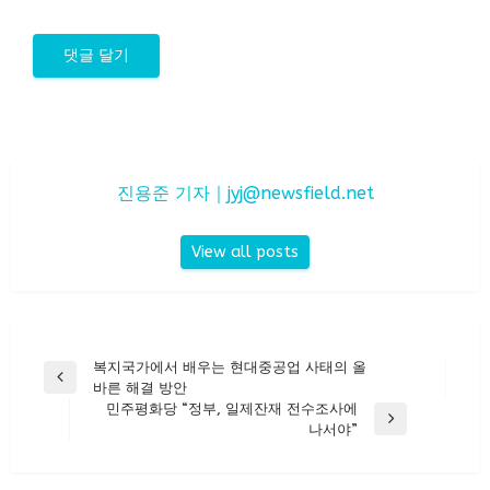
진용준 기자｜
jyj@newsfield.net
View all posts
글
복지국가에서 배우는 현대중공업 사태의 올
Previous
바른 해결 방안
탐
Post
민주평화당 “정부, 일제잔재 전수조사에
색
Next
나서야”
Post