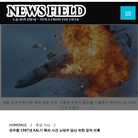
Skip
to
content
노동·인권 전문지
뉴스필드
HOMEPAGE
주요 기사
전두환 1987년 KAL기 폭파 사건 노태우 당선 위한 공작 의혹