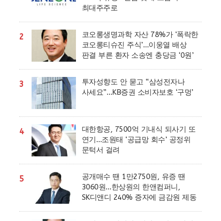
최대주주로
코오롱생명과학 자산 78%가 ‘폭락한
2
코오롱티슈진 주식’…이웅열 배상
판결 부른 환자 소송엔 충당금 ‘0원’
투자성향도 안 묻고 “삼성전자나
3
사세요”…KB증권 소비자보호 ‘구멍’
대한항공, 7500억 기내식 되사기 또
4
연기…조원태 ‘공급망 회수’ 공정위
문턱서 걸려
공개매수 땐 1만2750원, 유증 땐
5
3060원…한상원의 한앤컴퍼니,
SK디앤디 240% 증자에 금감원 제동