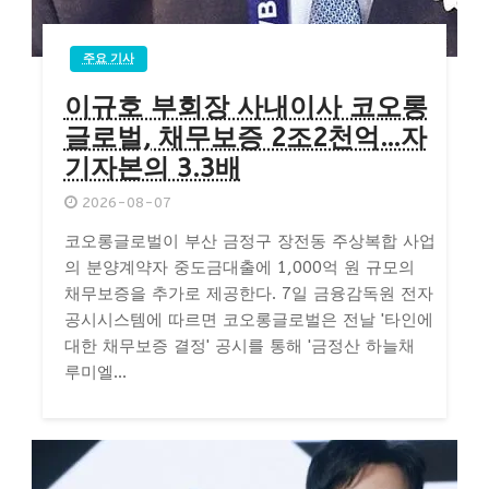
주요 기사
이규호 부회장 사내이사 코오롱
글로벌, 채무보증 2조2천억…자
기자본의 3.3배
2026-08-07
코오롱글로벌이 부산 금정구 장전동 주상복합 사업
의 분양계약자 중도금대출에 1,000억 원 규모의
채무보증을 추가로 제공한다. 7일 금융감독원 전자
공시시스템에 따르면 코오롱글로벌은 전날 '타인에
대한 채무보증 결정' 공시를 통해 '금정산 하늘채
루미엘...