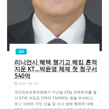
경제
리니언시 혜택 챙기고 해킹 흔적
지운 KT…박윤영 체제 첫 청구서
540억
2026-08-07
개인정보보호위원회가 지난달 29일 전체회의를 열
어 KT에 과징금 539억 7천900만 원을 부과하고,
로그 삭제와 거짓 진술 등 조사 방해 행위에 대해