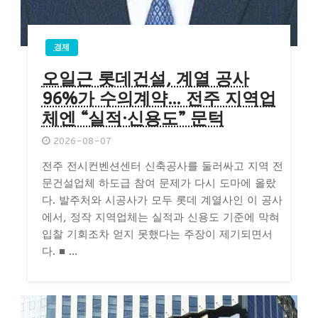
경제
오일근 롯데건설, 계열 공사
96%가 수의계약… 전주 지역업
체엔 “실적·신용도” 문턱
2026-08-07
전주 전시컨벤션센터 신축공사를 둘러싸고 지역 전
문건설업체 하도급 참여 문제가 다시 도마에 올랐
다. 발주처와 시공사가 모두 롯데 계열사인 이 공사
에서, 정작 지역업체는 실적과 신용도 기준에 막혀
입찰 기회조차 얻지 못했다는 주장이 제기되면서
다. ■ ...