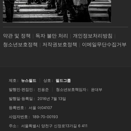
약관 및 정책
|
독자 불만 처리
|
개인정보처리방침
|
청소년보호정책
|
저작권보호정책
|
이메일무단수집거부
제호 :
뉴스필드
|
상호 :
필드그룹
발행인·편집인 :
진용준
|
청소년보호책임자 :
윤대부
발행일·등록일 :
2016년 7월 13일
등록번호 :
서울 아04107
사업자번호 :
189-70-00193
주소 :
서울특별시 양천구 신정로13가길 6 411