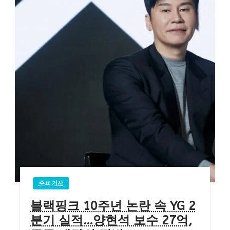
주요 기사
블랙핑크 10주년 논란 속 YG 2
분기 실적…양현석 보수 27억,