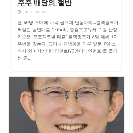
주주 배당의 절반
2026-08-07
팬 40명 초대에 사옥 골프채 난동까지…블랙핑크가
되살린 공연매출 1264억, 총괄프로듀서 수당 산정
기준은 '프로젝트별 매출' 블랙핑크가 8일 데뷔 10
주년을 맞는다. 그러나 기념일을 하루 앞둔 7일 소
속사 와이지엔터테인먼트(YG엔터테인먼트)를 둘러
싼 공...