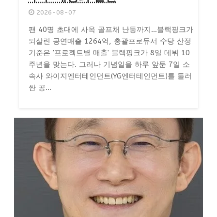
2026-08-07
팬 40명 초대에 사옥 골프채 난동까지…블랙핑크가
되살린 공연매출 1264억, 총괄프로듀서 수당 산정
기준은 '프로젝트별 매출' 블랙핑크가 8일 데뷔 10
주년을 맞는다. 그러나 기념일을 하루 앞둔 7일 소
속사 와이지엔터테인먼트(YG엔터테인먼트)를 둘러
싼 공...