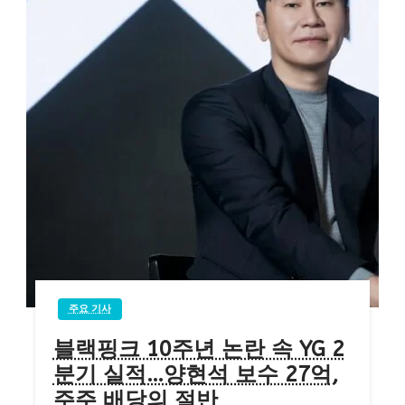
주요 기사
블랙핑크 10주년 논란 속 YG 2
분기 실적…양현석 보수 27억,
주주 배당의 절반