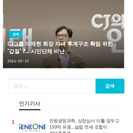
경제
CJ그룹 이재현 회장 자녀 후계구조 확립 위한
‘갑질’ ?… 시민단체 비난
2024-03-15
인기기사
진원생명과학, 상장심사 이틀 앞두고
1
150억 유증…설립 엿새 조합이