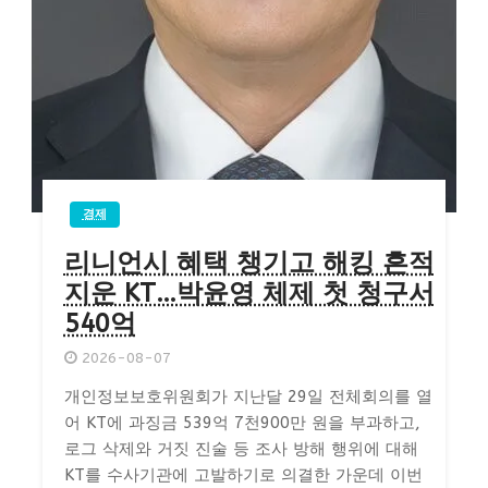
경제
리니언시 혜택 챙기고 해킹 흔적
지운 KT…박윤영 체제 첫 청구서
540억
2026-08-07
개인정보보호위원회가 지난달 29일 전체회의를 열
어 KT에 과징금 539억 7천900만 원을 부과하고,
로그 삭제와 거짓 진술 등 조사 방해 행위에 대해
KT를 수사기관에 고발하기로 의결한 가운데 이번