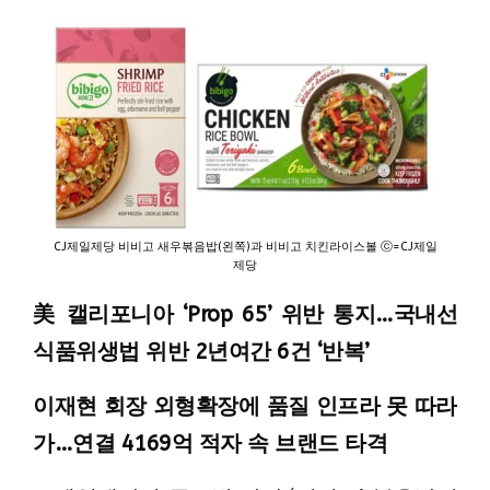
CJ제일제당 비비고 새우볶음밥(왼쪽)과 비비고 치킨라이스볼 ⓒ=CJ제일
제당
美 캘리포니아 ‘Prop 65’ 위반 통지…국내선
식품위생법 위반 2년여간 6건 ‘반복’
이재현 회장 외형확장에 품질 인프라 못 따라
가…연결 4169억 적자 속 브랜드 타격