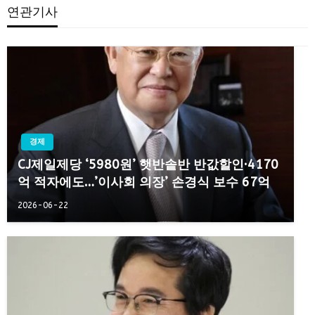
연관기사
경제
CJ제일제당 ‘5980원’ 햇반솥반 반값할인·4170
억 적자에도…’이사회 의장’ 손경식 보수 67억
2026-06-22