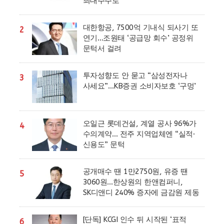
최대주주로
대한항공, 7500억 기내식 되사기 또
2
연기…조원태 ‘공급망 회수’ 공정위
문턱서 걸려
투자성향도 안 묻고 “삼성전자나
3
사세요”…KB증권 소비자보호 ‘구멍’
오일근 롯데건설, 계열 공사 96%가
4
수의계약… 전주 지역업체엔 “실적·
신용도” 문턱
공개매수 땐 1만2750원, 유증 땐
5
3060원…한상원의 한앤컴퍼니,
SK디앤디 240% 증자에 금감원 제동
[단독] KCGI 인수 뒤 시작된 ‘표적
6