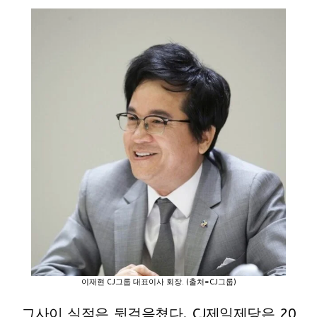
이재현 CJ그룹 대표이사 회장. (출처=CJ그룹)
그사이 실적은 뒷걸음쳤다. CJ제일제당은 20