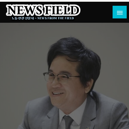
Skip
to
content
노동·인권 전문지
뉴스필드