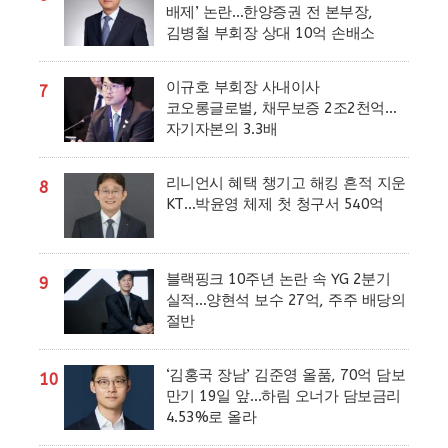
배제’ 논란…한양증권 전 본부장,
김병철 부회장 상대 10억 손배소
이규호 부회장 사내이사
7
코오롱글로벌, 채무보증 2조2천억…
자기자본의 3.3배
리니언시 혜택 챙기고 해킹 흔적 지운
8
KT…박윤영 체제 첫 청구서 540억
블랙핑크 10주년 논란 속 YG 2분기
9
실적…양현석 보수 27억, 주주 배당의
절반
‘김홍국 장남’ 김준영 올품, 70억 담보
10
만기 19일 앞…하림 오너가 담보금리
4.53%로 올라