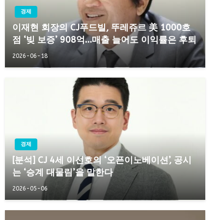
경제
이재현 회장의 CJ푸드빌, 뚜레쥬르 美 1000호
점 ‘빚 보증’ 908억…매출 늘어도 이익률은 후퇴
2026-06-18
경제
[분석] CJ 4세 이선호의 ‘오픈이노베이션’, 공시
는 ‘승계 대물림’을 말한다
2026-05-06