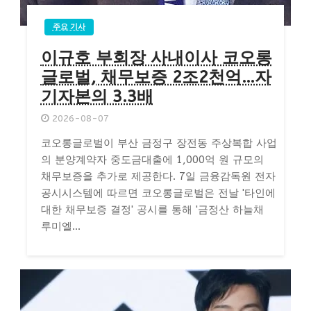
주요 기사
이규호 부회장 사내이사 코오롱
글로벌, 채무보증 2조2천억…자
기자본의 3.3배
2026-08-07
코오롱글로벌이 부산 금정구 장전동 주상복합 사업
의 분양계약자 중도금대출에 1,000억 원 규모의
채무보증을 추가로 제공한다. 7일 금융감독원 전자
공시시스템에 따르면 코오롱글로벌은 전날 '타인에
대한 채무보증 결정' 공시를 통해 '금정산 하늘채
루미엘...