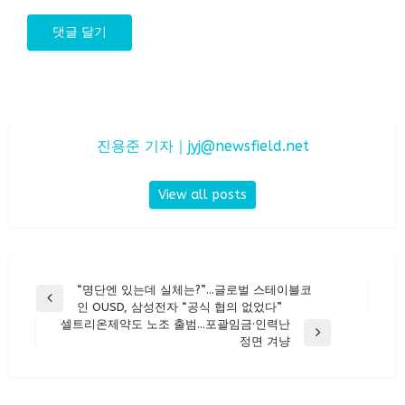
진용준 기자｜
jyj@newsfield.net
View all posts
글
“명단엔 있는데 실체는?”…글로벌 스테이블코
Previous
인 OUSD, 삼성전자 “공식 협의 없었다”
탐
Post
셀트리온제약도 노조 출범…포괄임금·인력난
색
Next
정면 겨냥
Post