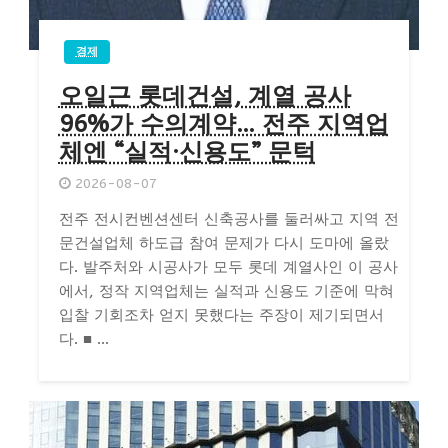
경제
오일근 롯데건설, 계열 공사
96%가 수의계약… 전주 지역업
체엔 “실적·신용도” 문턱
2026-08-07
전주 전시컨벤션센터 신축공사를 둘러싸고 지역 전
문건설업체 하도급 참여 문제가 다시 도마에 올랐
다. 발주처와 시공사가 모두 롯데 계열사인 이 공사
에서, 정작 지역업체는 실적과 신용도 기준에 막혀
입찰 기회조차 얻지 못했다는 주장이 제기되면서
다. ■ ...