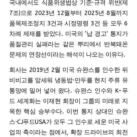
국내에서도 식품위생법상 기준·규격 위반(제
7조)으로 2023년 12월부터 2025년 8월까지
품목제조정지 3건과 시정명령 3건 등 모두 6
차례 제재를 받았다. 미국의 ‘납 경고’ 통지가
품질관리 실패라는 같은 뿌리에서 반복돼온
문제의 연장선이라는 해석이 나오는 이유다.
회사는 2019년 2월 미국 슈완스를 인수한 뒤
비비고를 앞세워 냉동밥·만두를 현지 주류 유
통망에 밀어 넣어 왔다. 슈완스 인수와 K-푸
드 세계화는 이재현 회장이 그룹의 미래로 지
목한 핵심 승부수다. 이번 통지 상대인 슈완
스·CJ푸드USA가 모두 그 인수로 세운 미국 사
업의 축이라는 점에서, 확장 드라이브의 최전