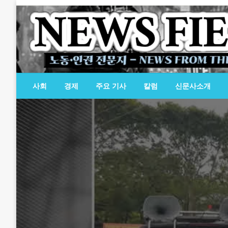
Skip
to
content
노동·인권 전문지
뉴스필드
사회
경제
주요 기사
칼럼
신문사소개