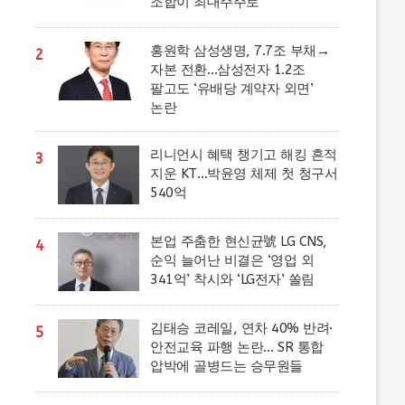
조합이 최대주주로
홍원학 삼성생명, 7.7조 부채→
2
자본 전환…삼성전자 1.2조
팔고도 ‘유배당 계약자 외면’
논란
리니언시 혜택 챙기고 해킹 흔적
3
지운 KT…박윤영 체제 첫 청구서
540억
본업 주춤한 현신균號 LG CNS,
4
순익 늘어난 비결은 ‘영업 외
341억’ 착시와 ‘LG전자’ 쏠림
김태승 코레일, 연차 40% 반려·
5
안전교육 파행 논란… SR 통합
압박에 골병드는 승무원들