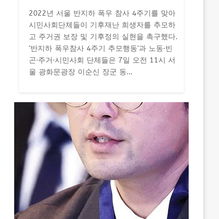
2022년 서울 반지하 폭우 참사 4주기를 맞아
시민사회단체들이 기후재난 희생자를 추모하
고 주거권 보장 및 기후정의 실현을 촉구했다.
'반지하 폭우참사 4주기 추모행동'과 노동·빈
곤·주거·시민사회 단체들은 7일 오전 11시 서
울 광화문광장 이순신 장군 동...