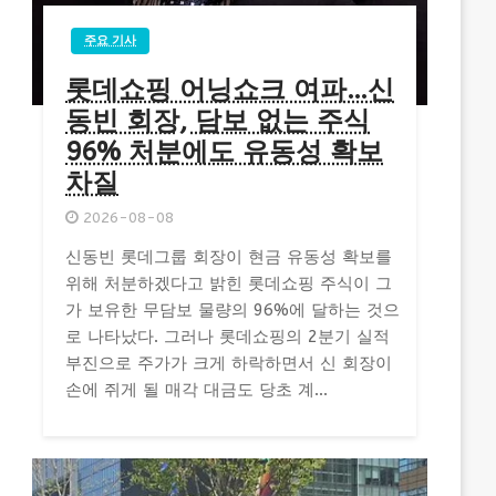
주요 기사
롯데쇼핑 어닝쇼크 여파…신
동빈 회장, 담보 없는 주식
96% 처분에도 유동성 확보
차질
2026-08-08
신동빈 롯데그룹 회장이 현금 유동성 확보를
위해 처분하겠다고 밝힌 롯데쇼핑 주식이 그
가 보유한 무담보 물량의 96%에 달하는 것으
로 나타났다. 그러나 롯데쇼핑의 2분기 실적
부진으로 주가가 크게 하락하면서 신 회장이
손에 쥐게 될 매각 대금도 당초 계...