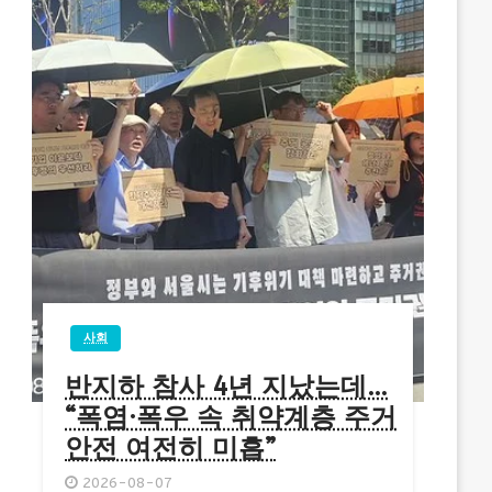
사회
반지하 참사 4년 지났는데…
“폭염·폭우 속 취약계층 주거
안전 여전히 미흡”
2026-08-07