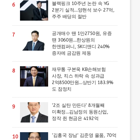
블랙핑크 10주년 논란 속 YG
6
2분기 실적…양현석 보수 27억,
주주 배당의 절반
공개매수 땐 1만2750원, 유증
7
땐 3060원…한상원의
한앤컴퍼니, SK디앤디 240%
증자에 금감원 제동
재무통 구본욱 KB손해보험
8
사장, 킥스 하락 속 성과급
2억8500만원…상반기 183.9%
도 잠정치
‘2조 실탄 만든다’ 8개월째
9
미확정…김남정의 동원산업,
정작 쥔 현금은 4192억
‘김홍국 장남’ 김준영 올품, 70억
10