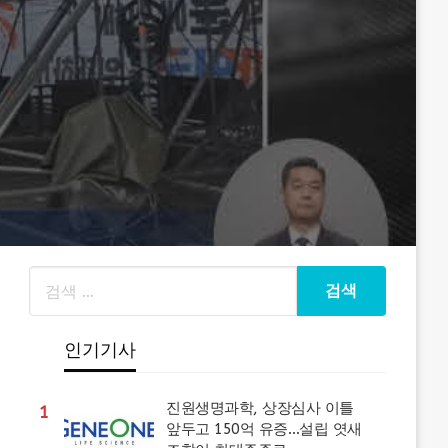
인기기사
진원생명과학, 상장심사 이틀
1
앞두고 150억 유증…설립 엿새