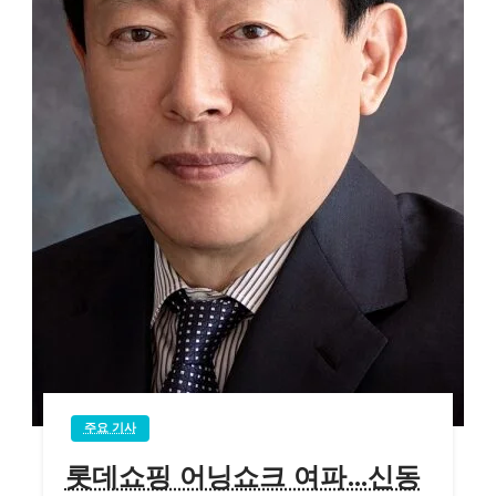
주요 기사
롯데쇼핑 어닝쇼크 여파…신동