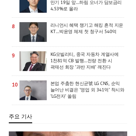
만기 19일 앞…하림 오너가 담보금리
4.53%로 올라
리니언시 혜택 챙기고 해킹 흔적 지운
8
KT…박윤영 체제 첫 청구서 540억
KG모빌리티, 중국 자동차 계열사에
9
1천81억 CB 발행…전량 전환 시
곽재선 회장 ‘과반 지배’ 깨진다
본업 주춤한 현신균號 LG CNS, 순익
10
늘어난 비결은 ‘영업 외 341억’ 착시와
‘LG전자’ 쏠림
주요 기사