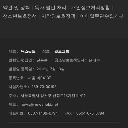
약관 및 정책
|
독자 불만 처리
|
개인정보처리방침
|
청소년보호정책
|
저작권보호정책
|
이메일무단수집거부
제호 :
뉴스필드
|
상호 :
필드그룹
발행인·편집인 :
진용준
|
청소년보호책임자 :
윤대부
발행일·등록일 :
2016년 7월 13일
등록번호 :
서울 아04107
사업자번호 :
189-70-00193
주소 :
서울특별시 양천구 신정로13가길 6 411
제보 :
news@newsfield.net
대표번호 :
0507-1408-6794
|
FAX :
0504-075-6794