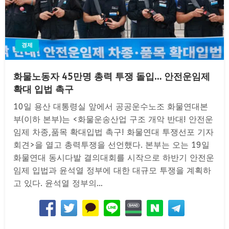
경제
화물노동자 45만명 총력 투쟁 돌입… 안전운임제
확대 입법 촉구
10일 용산 대통령실 앞에서 공공운수노조 화물연대본
부(이하 본부)는 <화물운송산업 구조 개악 반대! 안전운
임제 차종,품목 확대입법 촉구! 화물연대 투쟁선포 기자
회견>을 열고 총력투쟁을 선언했다. 본부는 오는 19일
화물연대 동시다발 결의대회를 시작으로 하반기 안전운
임제 입법과 윤석열 정부에 대한 대규모 투쟁을 계획하
고 있다. 윤석열 정부의…