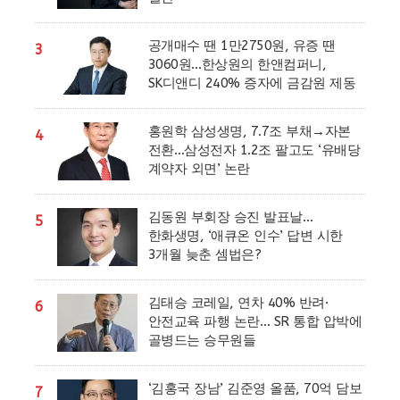
공개매수 땐 1만2750원, 유증 땐
3
3060원…한상원의 한앤컴퍼니,
SK디앤디 240% 증자에 금감원 제동
홍원학 삼성생명, 7.7조 부채→자본
4
전환…삼성전자 1.2조 팔고도 ‘유배당
계약자 외면’ 논란
김동원 부회장 승진 발표날…
5
한화생명, ‘애큐온 인수’ 답변 시한
3개월 늦춘 셈법은?
김태승 코레일, 연차 40% 반려·
6
안전교육 파행 논란… SR 통합 압박에
골병드는 승무원들
‘김홍국 장남’ 김준영 올품, 70억 담보
7