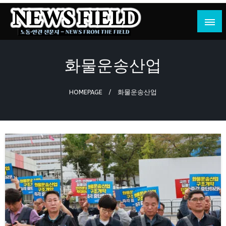
Skip
to
content
노동·인권 전문지
뉴스필드
화물운송산업
HOMEPAGE
화물운송산업