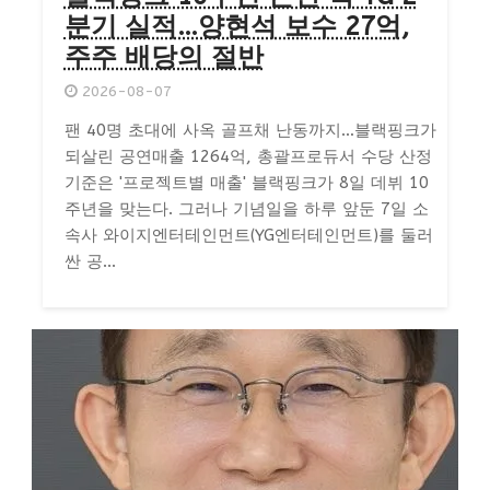
분기 실적…양현석 보수 27억,
주주 배당의 절반
2026-08-07
팬 40명 초대에 사옥 골프채 난동까지…블랙핑크가
되살린 공연매출 1264억, 총괄프로듀서 수당 산정
기준은 '프로젝트별 매출' 블랙핑크가 8일 데뷔 10
주년을 맞는다. 그러나 기념일을 하루 앞둔 7일 소
속사 와이지엔터테인먼트(YG엔터테인먼트)를 둘러
싼 공...