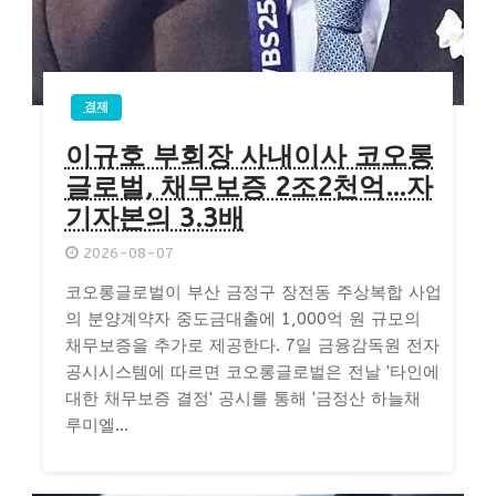
경제
이규호 부회장 사내이사 코오롱
글로벌, 채무보증 2조2천억…자
기자본의 3.3배
2026-08-07
코오롱글로벌이 부산 금정구 장전동 주상복합 사업
의 분양계약자 중도금대출에 1,000억 원 규모의
채무보증을 추가로 제공한다. 7일 금융감독원 전자
공시시스템에 따르면 코오롱글로벌은 전날 '타인에
대한 채무보증 결정' 공시를 통해 '금정산 하늘채
루미엘...