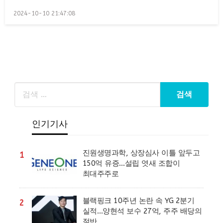
Posted
2024-10-10 21:47:08
on
인기기사
진원생명과학, 상장심사 이틀 앞두고
1
150억 유증…설립 엿새 조합이
최대주주로
블랙핑크 10주년 논란 속 YG 2분기
2
실적…양현석 보수 27억, 주주 배당의
절반