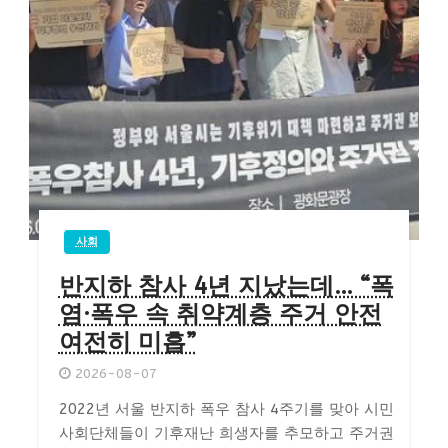
사회
반지하 참사 4년 지났는데… “폭
염·폭우 속 취약계층 주거 안전
여전히 미흡”
2026-08-07
2022년 서울 반지하 폭우 참사 4주기를 맞아 시민
사회단체들이 기후재난 희생자를 추모하고 주거권