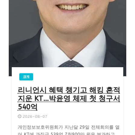
경제
리니언시 혜택 챙기고 해킹 흔적
지운 KT…박윤영 체제 첫 청구서
540억
2026-08-07
개인정보보호위원회가 지난달 29일 전체회의를 열
어 KT에 과징금 539억 7천900만 원을 부과하고,