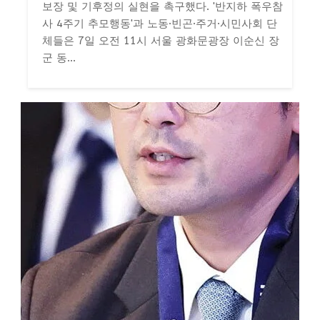
보장 및 기후정의 실현을 촉구했다. '반지하 폭우참
사 4주기 추모행동'과 노동·빈곤·주거·시민사회 단
체들은 7일 오전 11시 서울 광화문광장 이순신 장
군 동...