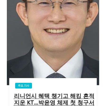
주요 기사
리니언시 혜택 챙기고 해킹 흔적
지운 KT…박윤영 체제 첫 청구서