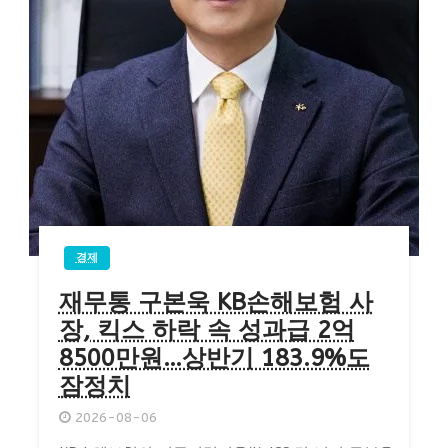
경제
재무통 구본욱 KB손해보험 사
장, 킥스 하락 속 성과급 2억
8500만원…상반기 183.9%도
잠정치
2026-08-06