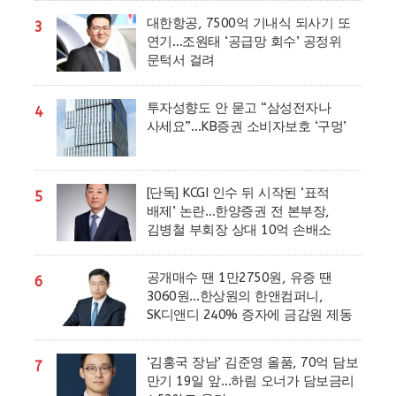
대한항공, 7500억 기내식 되사기 또
3
연기…조원태 ‘공급망 회수’ 공정위
문턱서 걸려
투자성향도 안 묻고 “삼성전자나
4
사세요”…KB증권 소비자보호 ‘구멍’
[단독] KCGI 인수 뒤 시작된 ‘표적
5
배제’ 논란…한양증권 전 본부장,
김병철 부회장 상대 10억 손배소
공개매수 땐 1만2750원, 유증 땐
6
3060원…한상원의 한앤컴퍼니,
SK디앤디 240% 증자에 금감원 제동
‘김홍국 장남’ 김준영 올품, 70억 담보
7
만기 19일 앞…하림 오너가 담보금리