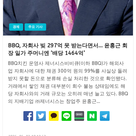
경제
주요 기사
BBQ, 자회사 빚 297억 못 받는다면서… 윤홍근 회
장 일가 주머니엔 ‘배당 1464억’
BBQ치킨 운영사 제너시스비비큐(이하 BBQ)가 해외사
업 자회사에 대한 채권 300억 원의 99%를 사실상 돌려
받지 못할 돈으로 분류해 손실 처리한 것으로 확인됐다.
거래에서 쌓인 채권 대부분이 회수 불능 상태임에도 해
당 자회사와의 거래 규모는 오히려 매년 늘고 있다. BBQ
의 지배기업 ㈜제너시스는 창업주 윤홍근…
Posted