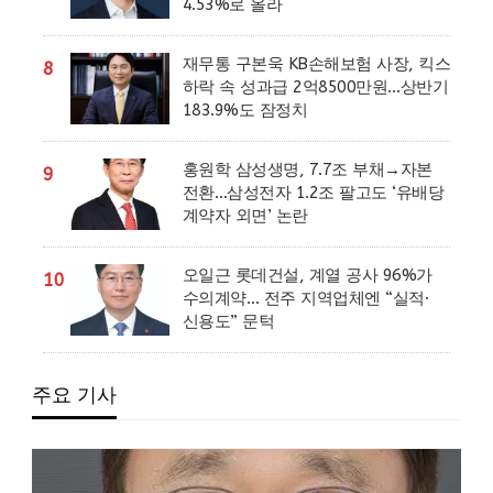
4.53%로 올라
재무통 구본욱 KB손해보험 사장, 킥스
8
하락 속 성과급 2억8500만원…상반기
183.9%도 잠정치
홍원학 삼성생명, 7.7조 부채→자본
9
전환…삼성전자 1.2조 팔고도 ‘유배당
계약자 외면’ 논란
오일근 롯데건설, 계열 공사 96%가
10
수의계약… 전주 지역업체엔 “실적·
신용도” 문턱
주요 기사