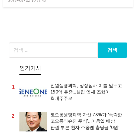
2026-06-02 10:12:43
on
인기기사
진원생명과학, 상장심사 이틀 앞두고
1
150억 유증…설립 엿새 조합이
최대주주로
코오롱생명과학 자산 78%가 ‘폭락한
2
코오롱티슈진 주식’…이웅열 배상
판결 부른 환자 소송엔 충당금 ‘0원’