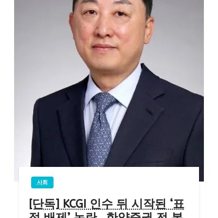
사회
[단독] KCGI 인수 뒤 시작된 ‘표
적 배제’ 논란…한양증권 전 본