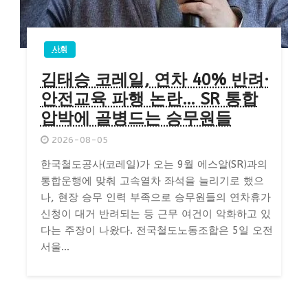
사회
김태승 코레일, 연차 40% 반려·
안전교육 파행 논란… SR 통합
압박에 골병드는 승무원들
2026-08-05
한국철도공사(코레일)가 오는 9월 에스알(SR)과의
통합운행에 맞춰 고속열차 좌석을 늘리기로 했으
나, 현장 승무 인력 부족으로 승무원들의 연차휴가
신청이 대거 반려되는 등 근무 여건이 악화하고 있
다는 주장이 나왔다. 전국철도노동조합은 5일 오전
서울...