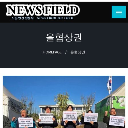
Skip
to
content
노동·인권 전문지
뉴스필드
을협상권
HOMEPAGE
을협상권