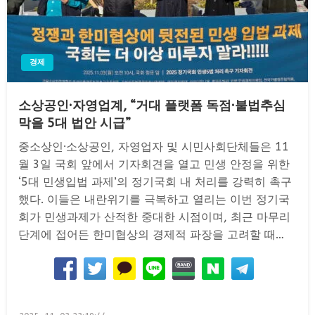
경제
소상공인·자영업계, “거대 플랫폼 독점·불법추심
막을 5대 법안 시급”
중소상인·소상공인, 자영업자 및 시민사회단체들은 11
월 3일 국회 앞에서 기자회견을 열고 민생 안정을 위한
‘5대 민생입법 과제’의 정기국회 내 처리를 강력히 촉구
했다. 이들은 내란위기를 극복하고 열리는 이번 정기국
회가 민생과제가 산적한 중대한 시점이며, 최근 마무리
단계에 접어든 한미협상의 경제적 파장을 고려할 때…
Posted