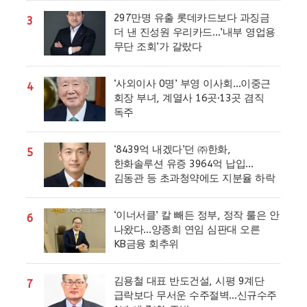
297만명 유출 롯데카드보다 과징금
3
더 낸 진성원 우리카드…’내부 영업용
무단 조회’가 갈랐다
‘사외이사 0명’ 부영 이사회…이중근
4
회장 부녀, 계열사 16곳·13곳 겸직
독주
‘8439억 내겠다’던 ㈜한화,
5
한화솔루션 유증 3964억 납입…
김동관 등 초과청약에도 지분율 하락
‘이너서클’ 칼 빼든 정부, 정작 룰은 안
6
나왔다…양종희 연임 심판대 오른
KB금융 회추위
김용철 대표 반도건설, 시평 9계단
7
급락보다 무서운 수주절벽…신규수주