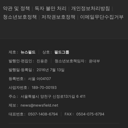
약관 및 정책
|
독자 불만 처리
|
개인정보처리방침
|
청소년보호정책
|
저작권보호정책
|
이메일무단수집거부
제호 :
뉴스필드
|
상호 :
필드그룹
발행인·편집인 :
진용준
|
청소년보호책임자 :
윤대부
발행일·등록일 :
2016년 7월 13일
등록번호 :
서울 아04107
사업자번호 :
189-70-00193
주소 :
서울특별시 양천구 신정로13가길 6 411
제보 :
news@newsfield.net
대표번호 :
0507-1408-6794
|
FAX :
0504-075-6794