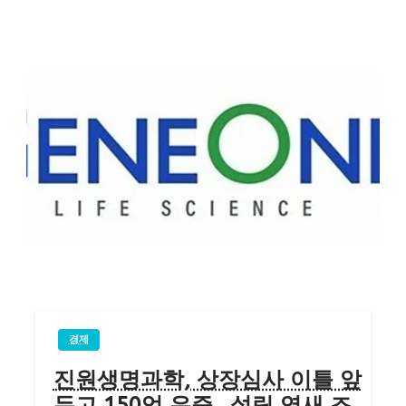
경제
진원생명과학, 상장심사 이틀 앞
두고 150억 유증…설립 엿새 조