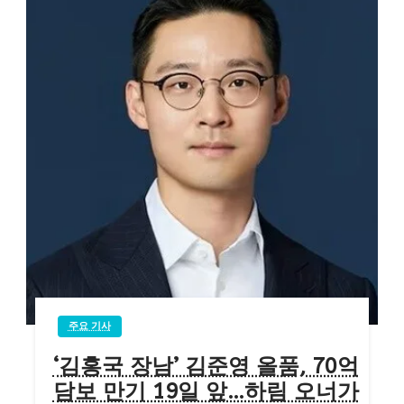
주요 기사
‘김홍국 장남’ 김준영 올품, 70억
담보 만기 19일 앞…하림 오너가