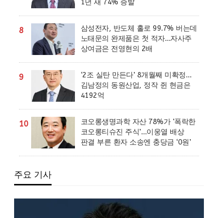
1년 새 74% 증발
삼성전자, 반도체 홀로 99.7% 버는데
8
노태문의 완제품은 첫 적자…자사주
상여금은 전영현의 2배
‘2조 실탄 만든다’ 8개월째 미확정…
9
김남정의 동원산업, 정작 쥔 현금은
4192억
코오롱생명과학 자산 78%가 ‘폭락한
10
코오롱티슈진 주식’…이웅열 배상
판결 부른 환자 소송엔 충당금 ‘0원’
주요 기사