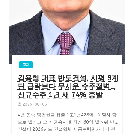
경제
김용철 대표 반도건설, 시평 9계
단 급락보다 무서운 수주절벽…
신규수주 1년 새 74% 증발
2026-08-06
4년 연속 영업현금 유출 1조1천428억…계열사 담
보로 빌리고 오너 권홍사 회장엔 60억 빌려줘 반도
건설이 2026년도 건설업체 시공능력평가에서 전