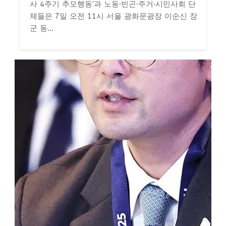
사 4주기 추모행동'과 노동·빈곤·주거·시민사회 단
체들은 7일 오전 11시 서울 광화문광장 이순신 장
군 동...