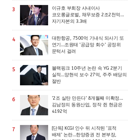
이규호 부회장 사내이사
3
코오롱글로벌, 채무보증 2조2천억…
자기자본의 3.3배
대한항공, 7500억 기내식 되사기 또
4
연기…조원태 ‘공급망 회수’ 공정위
문턱서 걸려
블랙핑크 10주년 논란 속 YG 2분기
5
실적…양현석 보수 27억, 주주 배당의
절반
‘2조 실탄 만든다’ 8개월째 미확정…
6
김남정의 동원산업, 정작 쥔 현금은
4192억
[단독] KCGI 인수 뒤 시작된 ‘표적
7
배제’ 논란…한양증권 전 본부장,