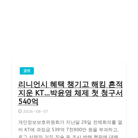
경제
리니언시 혜택 챙기고 해킹 흔적
지운 KT…박윤영 체제 첫 청구서
540억
2026-08-07
개인정보보호위원회가 지난달 29일 전체회의를 열
어 KT에 과징금 539억 7천900만 원을 부과하고,
로그 삭제와 거짓 진술 등 조사 방해 행위에 대해