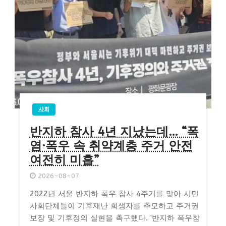
사회
반지하 참사 4년 지났는데… “폭
염·폭우 속 취약계층 주거 안전
여전히 미흡”
2026-08-07
2022년 서울 반지하 폭우 참사 4주기를 맞아 시민
사회단체들이 기후재난 희생자를 추모하고 주거권
보장 및 기후정의 실현을 촉구했다. '반지하 폭우참