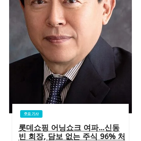
주요 기사
롯데쇼핑 어닝쇼크 여파…신동
빈 회장, 담보 없는 주식 96% 처