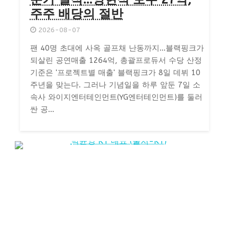
주주 배당의 절반
2026-08-07
팬 40명 초대에 사옥 골프채 난동까지…블랙핑크가
되살린 공연매출 1264억, 총괄프로듀서 수당 산정
기준은 '프로젝트별 매출' 블랙핑크가 8일 데뷔 10
주년을 맞는다. 그러나 기념일을 하루 앞둔 7일 소
속사 와이지엔터테인먼트(YG엔터테인먼트)를 둘러
싼 공...