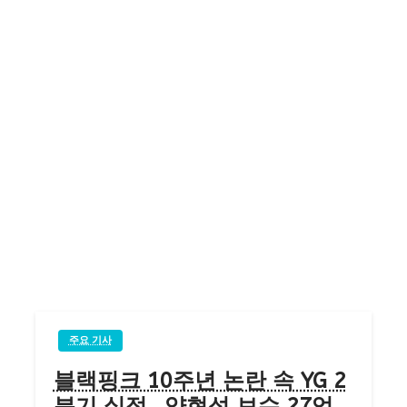
주요 기사
블랙핑크 10주년 논란 속 YG 2
분기 실적…양현석 보수 27억,