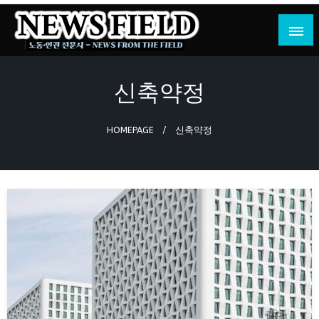
Skip
to
content
노동·인권 전문지
뉴스필드
신축약정
HOMEPAGE
신축약정