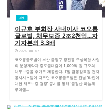
경제
이규호 부회장 사내이사 코오롱
글로벌, 채무보증 2조2천억…자
기자본의 3.3배
2026-08-07
코오롱글로벌이 부산 금정구 장전동 주상복합 사업
의 분양계약자 중도금대출에 1,000억 원 규모의
채무보증을 추가로 제공한다. 7일 금융감독원 전자
공시시스템에 따르면 코오롱글로벌은 전날 '타인에
대한 채무보증 결정' 공시를 통해 '금정산 하늘채
루미엘...