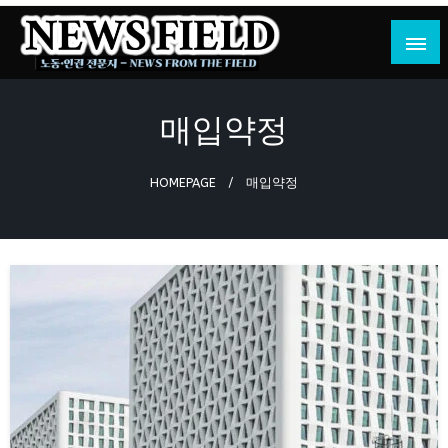
Skip
to
content
노동·인권 전문지
뉴스필드
매입약정
HOMEPAGE
매입약정