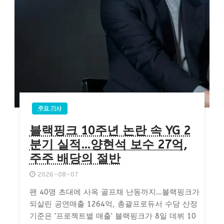
주요 기사
블랙핑크 10주년 논란 속 YG 2
분기 실적…양현석 보수 27억,
주주 배당의 절반
2026-08-07
팬 40명 초대에 사옥 골프채 난동까지…블랙핑크가
되살린 공연매출 1264억, 총괄프로듀서 수당 산정
기준은 '프로젝트별 매출' 블랙핑크가 8일 데뷔 10