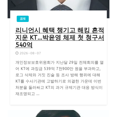
경제
리니언시 혜택 챙기고 해킹 흔적
지운 KT…박윤영 체제 첫 청구서
540억
2026-08-07
개인정보보호위원회가 지난달 29일 전체회의를 열
어 KT에 과징금 539억 7천900만 원을 부과하고,
로그 삭제와 거짓 진술 등 조사 방해 행위에 대해
KT를 수사기관에 고발하기로 의결한 가운데 이번
처분을 둘러싸고 KT의 과거 규제기관 대응 방식이
재조명되고 ...