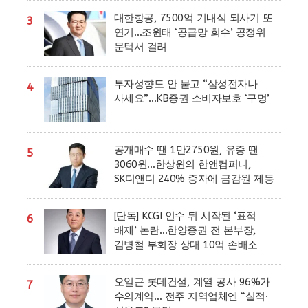
대한항공, 7500억 기내식 되사기 또
3
연기…조원태 ‘공급망 회수’ 공정위
문턱서 걸려
투자성향도 안 묻고 “삼성전자나
4
사세요”…KB증권 소비자보호 ‘구멍’
공개매수 땐 1만2750원, 유증 땐
5
3060원…한상원의 한앤컴퍼니,
SK디앤디 240% 증자에 금감원 제동
[단독] KCGI 인수 뒤 시작된 ‘표적
6
배제’ 논란…한양증권 전 본부장,
김병철 부회장 상대 10억 손배소
오일근 롯데건설, 계열 공사 96%가
7
수의계약… 전주 지역업체엔 “실적·