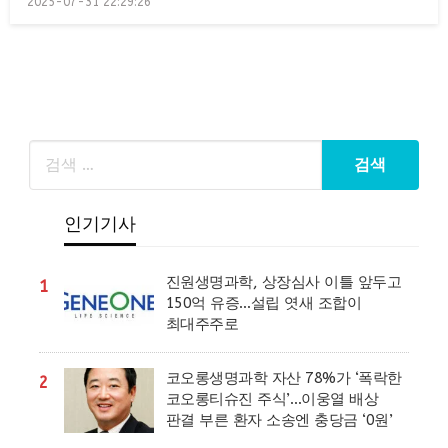
2025-07-31 22:29:26
on
인기기사
진원생명과학, 상장심사 이틀 앞두고
1
150억 유증…설립 엿새 조합이
최대주주로
코오롱생명과학 자산 78%가 ‘폭락한
2
코오롱티슈진 주식’…이웅열 배상
판결 부른 환자 소송엔 충당금 ‘0원’