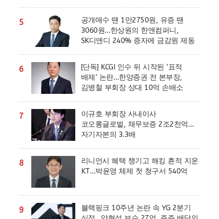
공개매수 땐 1만2750원, 유증 땐
5
3060원…한상원의 한앤컴퍼니,
SK디앤디 240% 증자에 금감원 제동
[단독] KCGI 인수 뒤 시작된 ‘표적
6
배제’ 논란…한양증권 전 본부장,
김병철 부회장 상대 10억 손배소
이규호 부회장 사내이사
7
코오롱글로벌, 채무보증 2조2천억…
자기자본의 3.3배
리니언시 혜택 챙기고 해킹 흔적 지운
8
KT…박윤영 체제 첫 청구서 540억
블랙핑크 10주년 논란 속 YG 2분기
9
실적…양현석 보수 27억, 주주 배당의