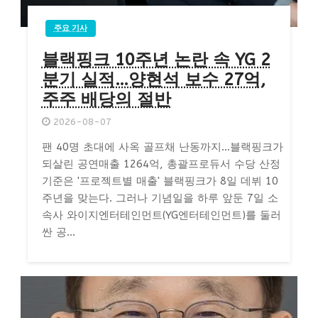
주요 기사
블랙핑크 10주년 논란 속 YG 2
분기 실적…양현석 보수 27억,
주주 배당의 절반
2026-08-07
팬 40명 초대에 사옥 골프채 난동까지…블랙핑크가
되살린 공연매출 1264억, 총괄프로듀서 수당 산정
기준은 '프로젝트별 매출' 블랙핑크가 8일 데뷔 10
주년을 맞는다. 그러나 기념일을 하루 앞둔 7일 소
속사 와이지엔터테인먼트(YG엔터테인먼트)를 둘러
싼 공...