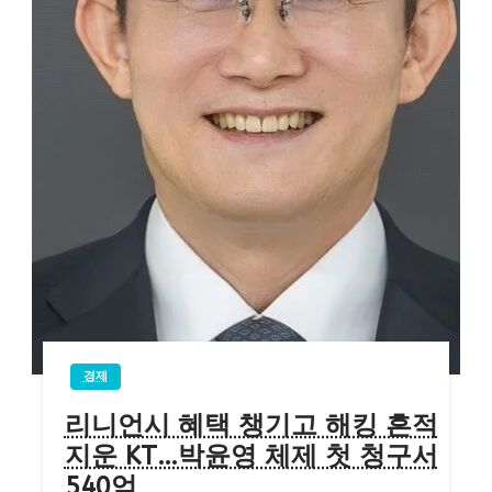
경제
리니언시 혜택 챙기고 해킹 흔적
지운 KT…박윤영 체제 첫 청구서
540억