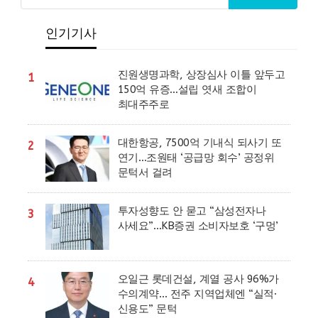
인기기사
진원생명과학, 상장심사 이틀 앞두고
1
150억 유증…설립 엿새 조합이
최대주주로
대한항공, 7500억 기내식 되사기 또
2
연기…조원태 ‘공급망 회수’ 공정위
문턱서 걸려
투자성향도 안 묻고 “삼성전자나
3
사세요”…KB증권 소비자보호 ‘구멍’
오일근 롯데건설, 계열 공사 96%가
4
수의계약… 전주 지역업체엔 “실적·
신용도” 문턱