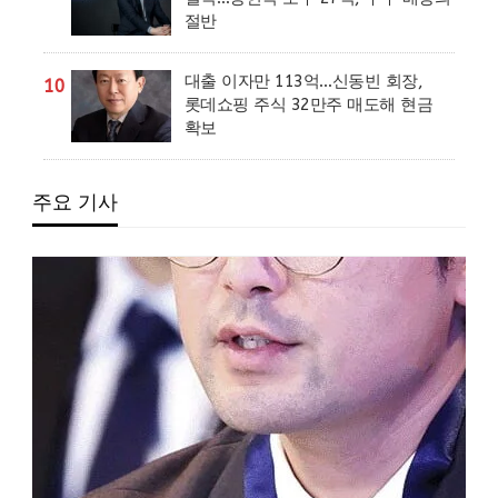
절반
대출 이자만 113억…신동빈 회장,
10
롯데쇼핑 주식 32만주 매도해 현금
확보
주요 기사