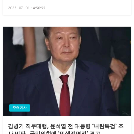
Posted
2025-07-01 14:50:55
on
주요 기사
김병기 직무대행, 윤석열 전 대통령 ‘내란특검’ 조
사 비판…국민의힘에 ‘민생전면전’ 경고