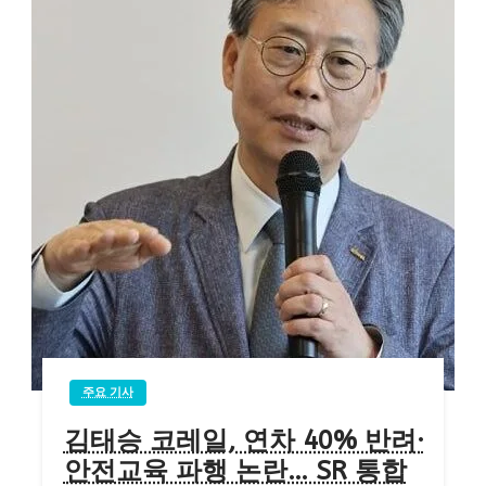
주요 기사
김태승 코레일, 연차 40% 반려·
안전교육 파행 논란… SR 통합