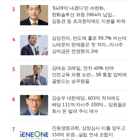
‘8439억 내겠다’던 ㈜한화,
3
한화솔루션 유증 3964억 납입…
김동관 등 초과청약에도 지분율 하락
삼성전자, 반도체 홀로 99.7% 버는데
4
노태문의 완제품은 첫 적자…자사주
상여금은 전영현의 2배
김태승 코레일, 연차 40% 반려·
5
안전교육 파행 논란… SR 통합 압박에
골병드는 승무원들
강승우 대한제당, 603억 적자에도
6
배당 111억·자사주 200억… 임원들은
회사 돈 빌려 주식 매수
진원생명과학, 상장심사 이틀 앞두고
7
150억 유증…설립 엿새 조합이