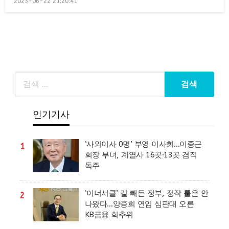
2025-06-22 21:20:41
on
인기기사
‘사외이사 0명’ 부영 이사회…이중근
1
회장 부녀, 계열사 16곳·13곳 겸직
독주
‘이너서클’ 칼 빼든 정부, 정작 룰은 안
2
나왔다…양종희 연임 심판대 오른
KB금융 회추위