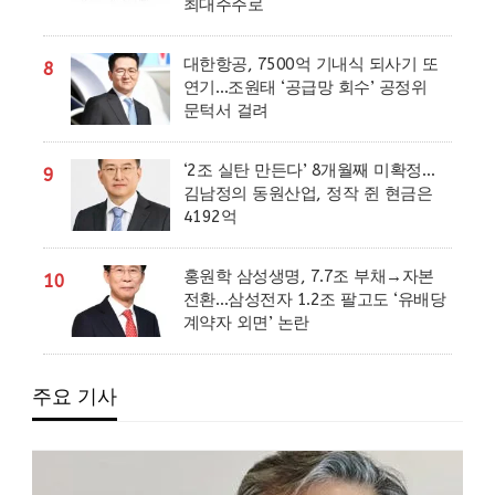
최대주주로
대한항공, 7500억 기내식 되사기 또
8
연기…조원태 ‘공급망 회수’ 공정위
문턱서 걸려
‘2조 실탄 만든다’ 8개월째 미확정…
9
김남정의 동원산업, 정작 쥔 현금은
4192억
홍원학 삼성생명, 7.7조 부채→자본
10
전환…삼성전자 1.2조 팔고도 ‘유배당
계약자 외면’ 논란
주요 기사