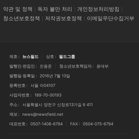
약관 및 정책
|
독자 불만 처리
|
개인정보처리방침
|
청소년보호정책
|
저작권보호정책
|
이메일무단수집거부
제호 :
뉴스필드
|
상호 :
필드그룹
발행인·편집인 :
진용준
|
청소년보호책임자 :
윤대부
발행일·등록일 :
2016년 7월 13일
등록번호 :
서울 아04107
사업자번호 :
189-70-00193
주소 :
서울특별시 양천구 신정로13가길 6 411
제보 :
news@newsfield.net
대표번호 :
0507-1408-6794
|
FAX :
0504-075-6794