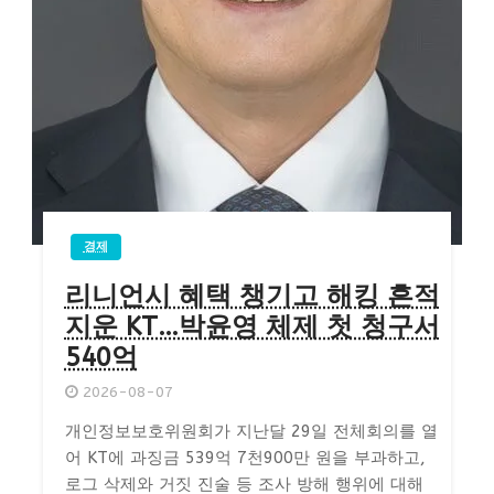
경제
리니언시 혜택 챙기고 해킹 흔적
지운 KT…박윤영 체제 첫 청구서
540억
2026-08-07
개인정보보호위원회가 지난달 29일 전체회의를 열
어 KT에 과징금 539억 7천900만 원을 부과하고,
로그 삭제와 거짓 진술 등 조사 방해 행위에 대해