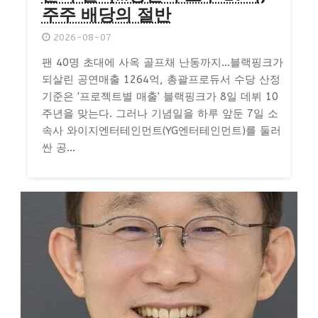
주주 배당의 절반
2026-08-07
팬 40명 초대에 사옥 골프채 난동까지…블랙핑크가
되살린 공연매출 1264억, 총괄프로듀서 수당 산정
기준은 '프로젝트별 매출' 블랙핑크가 8일 데뷔 10
주년을 맞는다. 그러나 기념일을 하루 앞둔 7일 소
속사 와이지엔터테인먼트(YG엔터테인먼트)를 둘러
싼 공...