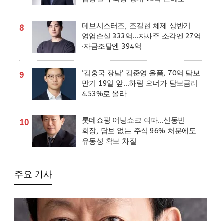
데브시스터즈, 조길현 체제 상반기
8
영업손실 333억…자사주 소각엔 27억
·자금조달엔 394억
‘김홍국 장남’ 김준영 올품, 70억 담보
9
만기 19일 앞…하림 오너가 담보금리
4.53%로 올라
롯데쇼핑 어닝쇼크 여파…신동빈
10
회장, 담보 없는 주식 96% 처분에도
유동성 확보 차질
주요 기사