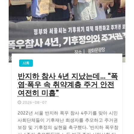
사회
반지하 참사 4년 지났는데… “폭
염·폭우 속 취약계층 주거 안전
여전히 미흡”
2026-08-07
2022년 서울 반지하 폭우 참사 4주기를 맞아 시민
사회단체들이 기후재난 희생자를 추모하고 주거권
보장 및 기후정의 실현을 촉구했다. '반지하 폭우참