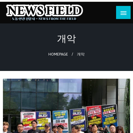
Skip
to
content
노동·인권 전문지
뉴스필드
개악
HOMEPAGE
개악