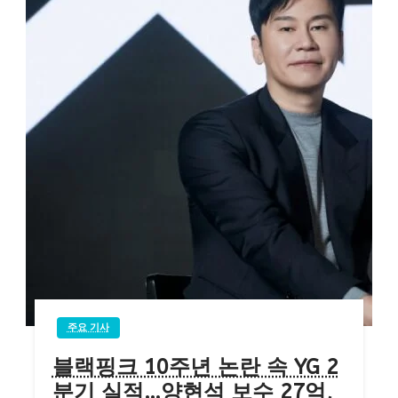
주요 기사
블랙핑크 10주년 논란 속 YG 2
분기 실적…양현석 보수 27억,