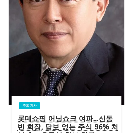
주요 기사
롯데쇼핑 어닝쇼크 여파…신동
빈 회장, 담보 없는 주식 96% 처