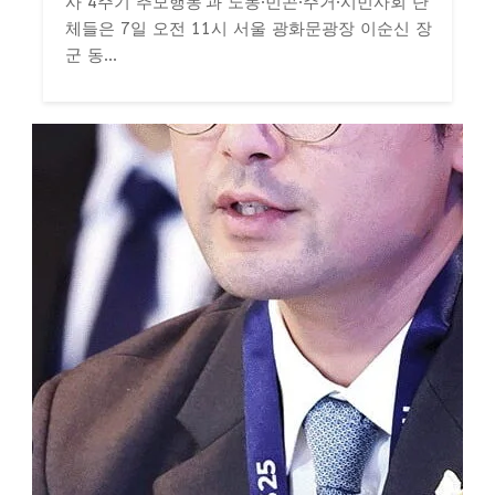
사 4주기 추모행동'과 노동·빈곤·주거·시민사회 단
체들은 7일 오전 11시 서울 광화문광장 이순신 장
군 동...