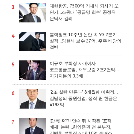
대한항공, 7500억 기내식 되사기 또
3
연기…조원태 ‘공급망 회수’ 공정위
문턱서 걸려
블랙핑크 10주년 논란 속 YG 2분기
4
실적…양현석 보수 27억, 주주 배당의
절반
이규호 부회장 사내이사
5
코오롱글로벌, 채무보증 2조2천억…
자기자본의 3.3배
‘2조 실탄 만든다’ 8개월째 미확정…
6
김남정의 동원산업, 정작 쥔 현금은
4192억
[단독] KCGI 인수 뒤 시작된 ‘표적
7
배제’ 논란…한양증권 전 본부장,
김병철 부회장 상대 10억 손배소