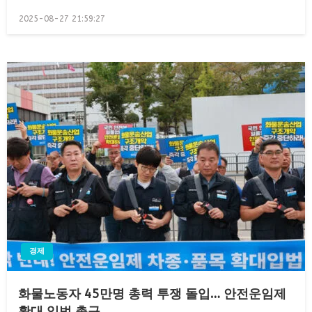
Posted
2025-08-27 21:59:27
on
경제
화물노동자 45만명 총력 투쟁 돌입… 안전운임제
확대 입법 촉구