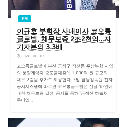
경제
이규호 부회장 사내이사 코오롱
글로벌, 채무보증 2조2천억…자
기자본의 3.3배
2026-08-07
코오롱글로벌이 부산 금정구 장전동 주상복합 사업
의 분양계약자 중도금대출에 1,000억 원 규모의
채무보증을 추가로 제공한다. 7일 금융감독원 전자
공시시스템에 따르면 코오롱글로벌은 전날 '타인에
대한 채무보증 결정' 공시를 통해 '금정산 하늘채
루미엘...