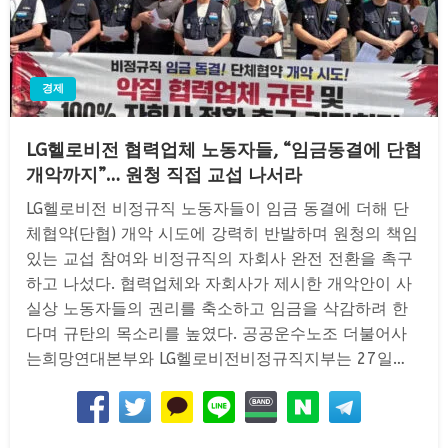
경제
LG헬로비전 협력업체 노동자들, “임금동결에 단협
개악까지”… 원청 직접 교섭 나서라
LG헬로비전 비정규직 노동자들이 임금 동결에 더해 단
체협약(단협) 개악 시도에 강력히 반발하며 원청의 책임
있는 교섭 참여와 비정규직의 자회사 완전 전환을 촉구
하고 나섰다. 협력업체와 자회사가 제시한 개악안이 사
실상 노동자들의 권리를 축소하고 임금을 삭감하려 한
다며 규탄의 목소리를 높였다. 공공운수노조 더불어사
는희망연대본부와 LG헬로비전비정규직지부는 27일…